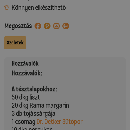
Könnyen elkészíthető
Megosztás
Szeletek
Hozzávalók
Hozzávalók:
A tésztalapokhoz:
50 dkg liszt
20 dkg Rama margarin
3 db tojássárgája
1 csomag
Dr. Oetker Sütőpor
10 dkg porcukor