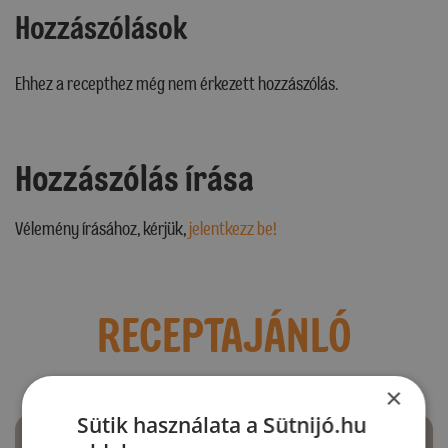
Hozzászólások
Ehhez a recepthez még nem érkezett hozzászólás.
Hozzászólás írása
Vélemény írásához, kérjük,
jelentkezz be!
RECEPTAJÁNLÓ
×
Sütik használata a Sütnijó.hu