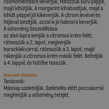
csomómentesre keverjük, felfőzzük sűrű péppé,
majd kihűtjük. A margarint kihabosítjuk, majd a
kihűlt péppel jól kikeverjük. A citrom levével és
héjával ízesítjük, azzal is jó habosra keverjük.
A sütemény összeállítása:
az alsó lapra kenjük a citromos krém felét,
rátesszük a 2. lapot, megkenjük
baracklekvárral, rátesszük a 3. lapot, majd
rákenjük a citromos krém másik felét. Befedjük
a 4. lappal, és hűtőbe tesszük.
Alternatív elkészítés
Tanácsok:
Másnap szeleteljük. Szeletelés előtt porcukorral
meghintjük a sütemény tetejét.