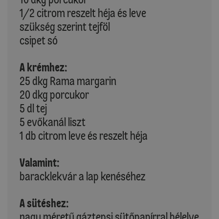
1/2 citrom reszelt héja és leve
szükség szerint tejföl
csipet só
A krémhez:
25 dkg Rama margarin
20 dkg porcukor
5 dl tej
5 evőkanál liszt
1 db citrom leve és reszelt héja
Valamint:
baracklekvár a lap kenéséhez
A sütéshez:
nagy méretű gáztepsi sütőpapírral bélelve