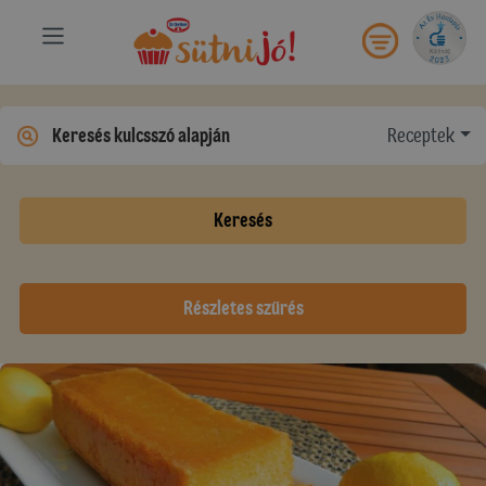
Receptek
Keresés
Részletes szűrés