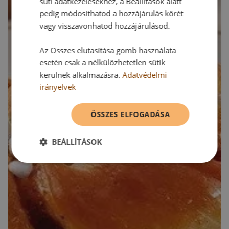
süti adatkezelésekhez, a Beállítások alatt
pedig módosíthatod a hozzájárulás körét
vagy visszavonhatod hozzájárulásod.
Az Összes elutasítása gomb használata
esetén csak a nélkülözhetetlen sütik
kerülnek alkalmazásra.
Adatvédelmi
irányelvek
ÖSSZES ELFOGADÁSA
BEÁLLÍTÁSOK