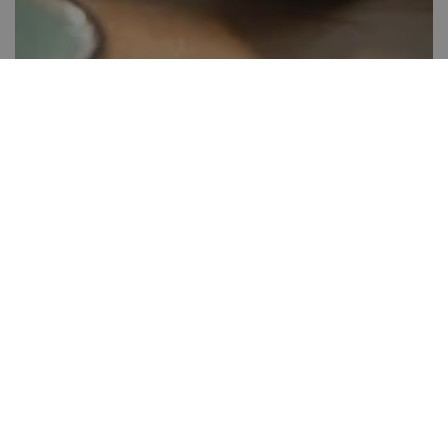
Vaníliás-banános pohárdesszert
20-40 perc között
24
Könnyen elkészíthető