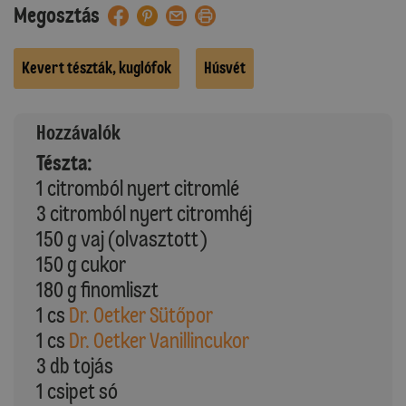
Megosztás
Kevert tészták, kuglófok
Húsvét
Hozzávalók
Tészta:
1 citromból nyert citromlé
3 citromból nyert citromhéj
150 g vaj (olvasztott)
150 g cukor
180 g finomliszt
1 cs
Dr. Oetker Sütőpor
1 cs
Dr. Oetker Vanillincukor
3 db tojás
1 csipet só