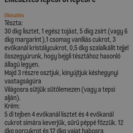
Elkészítés
Tészta:
30 dkg lisztet, 1 egész tojást, 5 dkg zsírt (vagy 6
dkg margarint),1 csomag vaníliás cukrot, 3
evőkanál kristálycukrot, 0,5 dkg szalalkálit tejjel
összegyúrunk, hogy bejgli tésztához hasonló
állagú legyen.
Majd 3 részre osztjuk, kinyújtjuk késhegynyi
vastagságúra
Világosra sütjük sütőlemezen (vagy a tepsi
alján).
Krém:
5 dl tejben 4 evőkanál lisztet és 4 evőkanál
cukrot simára keverjük, sűrű péppé főzzük. 12
dkg porcukrot és 12 dkg vajat habosra