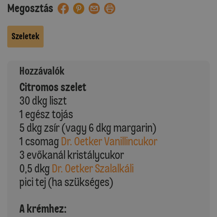
Megosztás
Szeletek
Hozzávalók
Citromos szelet
30 dkg liszt
1 egész tojás
5 dkg zsír (vagy 6 dkg margarin)
1 csomag
Dr. Oetker Vanillincukor
3 evőkanál kristálycukor
0,5 dkg
Dr. Oetker Szalalkáli
pici tej (ha szükséges)
A krémhez: