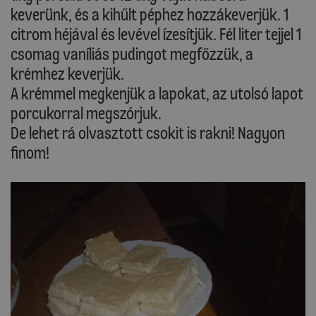
keverünk, és a kihűlt péphez hozzákeverjük. 1
citrom héjával és levével ízesítjük. Fél liter tejjel 1
csomag vaníliás pudingot megfőzzük, a
krémhez keverjük.
A krémmel megkenjük a lapokat, az utolsó lapot
porcukorral megszórjuk.
De lehet rá olvasztott csokit is rakni! Nagyon
finom!