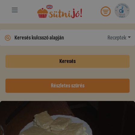
Receptek
Keresés
Részletes szűrés