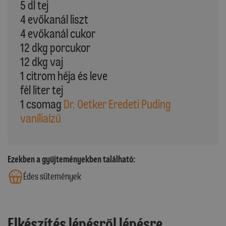
5 dl tej
4 evőkanál liszt
4 evőkanál cukor
12 dkg porcukor
12 dkg vaj
1 citrom héja és leve
fél liter tej
1 csomag
Dr. Oetker Eredeti Puding
vaníliaízű
Ezekben a gyűjteményekben található:
Édes sütemények
Elkészítés lépésről lépésre