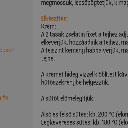
megmossuk, lecsöpögtetjük, kima
Elkészítés:
Krém:
A 2 tasak zselatin fixet a tejhez adju
elkeverjük, hozzáadjuk a tejhez, m
 cukor
A tejszínt kemény habbá verjük, m
tejbe.
A krémet hideg vízzel kiöblített ká
hűtőszekrénybe helyezzük.
 fix
A sütőt előmelegítjük.
Alsó és felső sütés: kb. 200 °C (elő
Légkeveréses sütés: kb. 180 °C (el