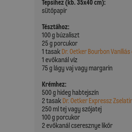
Tepsihez (kb. 35x40 cm):
sütőpapír
Tésztához:
100 g búzaliszt
25 g porcukor
1 tasak
Dr. Oetker Bourbon Vaníliás
1 evőkanál víz
75 g lágy vaj vagy margarin
Krémhez:
500 g hideg habtejszín
2 tasak
Dr. Oetker Expressz Zselatin
250 ml tej vagy szójatej
100 g porcukor
2 evőkanál cseresznye likőr