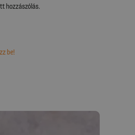
tt hozzászólás.
zz be!