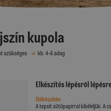
jszín kupola
at szükséges
kb. 4-6 adag
Elkészítés lépésről lépésr
Előkészítés:
A tepsit sütőpapírral kibéleljük. A 