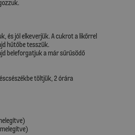
gozzuk.
k, és jól elkeverjük. A cukrot a likőrrel
ajd hűtőbe tesszük.
ajd beleforgatjuk a már sűrűsödő
véscsészékbe töltjük, 2 órára
melegítve)
őmelegítve)