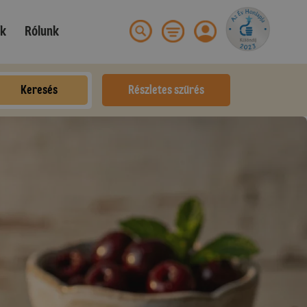
ek
Rólunk
Keresés
Részletes szűrés