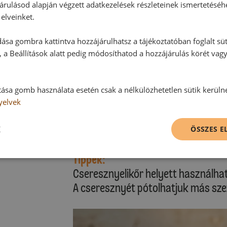
A hűtőből kivéve a krémet a csészék
árulásod alapján végzett adatkezelések részleteinek ismertetéséh
tésztalapocskákra helyezzük.
elveinket.
ása gombra kattintva hozzájárulhatsz a tájékoztatóban foglalt süt
Az étkezési keményítőt a cukorral e
 a Beállítások alatt pedig módosíthatod a hozzájárulás körét vag
cseresznyelé hozzáadásával sima
cseresznyelevet az előkészített g
mellett felforraljuk, majd hozzáad
tása gomb használata esetén csak a nélkülözhetetlen sütik kerüln
rövid időre újra forrásba hozzuk, m
yelvek
K
A tortácskákat a még langyos cser
ÖSSZES 
Tippek:
Cseresznyelikőr helyett használha
A cseresznyét pótolhatjuk más sze