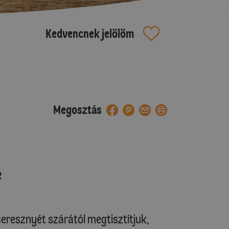
Kedvencnek jelölöm
Megosztás
e
cseresznyét szárától megtisztítjuk,