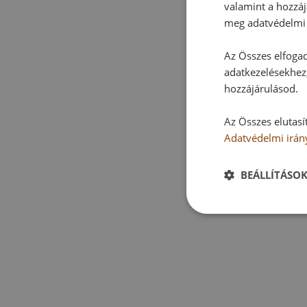
valamint a hozzáj
meg adatvédelmi 
Az Összes elfogad
adatkezelésekhez,
hozzájárulásod.
Az Összes elutasí
Adatvédelmi irán
BEÁLLÍTÁSO