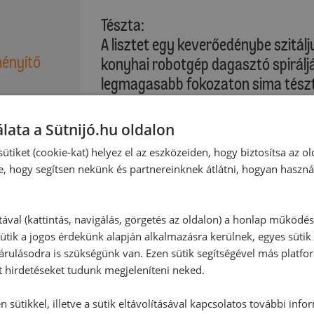
Tészta:
A lisztet egy keverőedénybe szitál
ményítő
konyhai robotgép dagasztó spiráljá
legmagasabb fokozaton sima tészt
lisztezett munkalapon vékonyra ny
lapokat szaggatunk belőle. A lapok
lata a Sütnijó.hu oldalon
megszurkáljuk, majd az előkészített
ütiket (cookie-kat) helyez el az eszközeiden, hogy biztosítsa az ol
:
középső részébe toljuk, és a tészt
e, hogy segítsen nekünk és partnereinknek átlátni, hogyan haszná
Sütési idő: kb. 10-12 perc
tával (kattintás, navigálás, görgetés az oldalon) a honlap működé
ütik a jogos érdekünk alapján alkalmazásra kerülnek, egyes sütik
Kérjük, vegye figyelembe saját sütő
rulásodra is szükségünk van. Ezen sütik segítségével más platfo
t hirdetéseket tudunk megjeleníteni neked.
A megsült tésztát a sütőpapírral e
 sütikkel, illetve a sütik eltávolításával kapcsolatos további info