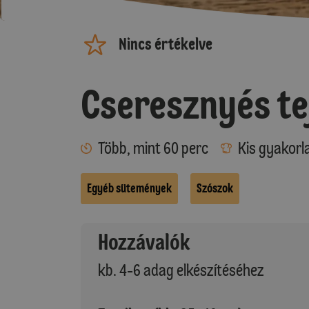
Nincs értékelve
Cseresznyés te
Több, mint 60 perc
Kis gyakorl
Egyéb sütemények
Szószok
Hozzávalók
kb. 4-6 adag elkészítéséhez