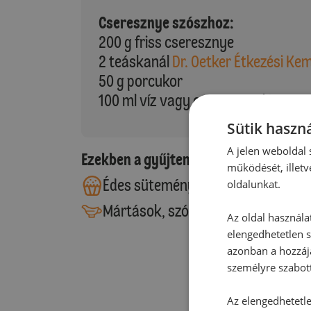
Cseresznye szószhoz:
200 g friss cseresznye
2 teáskanál
Dr. Oetker Étkezési Ke
50 g porcukor
100 ml víz vagy cseresznyelé
Sütik haszná
A jelen weboldal s
Ezekben a gyűjteményekben található
működését, illetv
Édes sütemények
oldalunkat.
Mártások, szószok, pürék
Az oldal használa
elengedhetetlen s
azonban a hozzájá
személyre szabot
Az elengedhetetlen