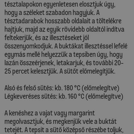
tésztalapokon egyenletesen elosztjuk úgy,
hogy a széleket szabadon hagyjuk. A
tésztadarabok hosszabb oldalait a töltelékre
hajtjuk, majd az egyik rövidebb oldaltól indítva
feltekerjük, és az illesztéseket jól
összenyomkodjuk. A buktákat illesztéssel lefelé
egymás mellé helyezzük a tepsiben úgy, hogy
lazán összeérjenek, letakarjuk, és további 20-
25 percet kelesztjük. A sütőt előmelegítjük.
Alsó és felső sütés: kb. 180 °C (előmelegítve)
Légkeveréses sütés: kb. 160 °C (előmelegítve)
A kenéshez a vajat vagy margarint
megolvasztjuk, és megkenjük vele a buktát
tetejét. A tepsit a sütő középső részébe toljuk,