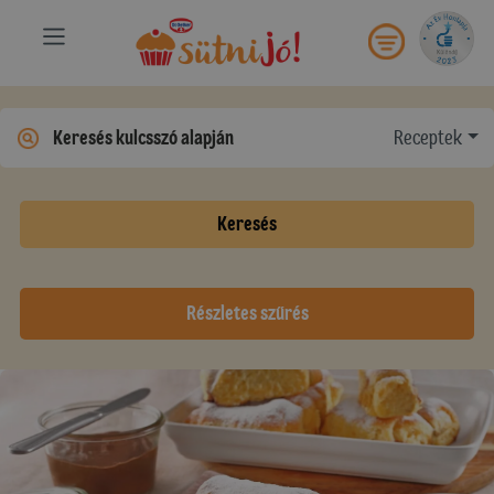
Receptek
Keresés
Részletes szűrés