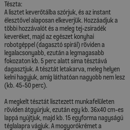
Tészta:
A lisztet keverőtálba szórjuk, és az instant
élesztővel alaposan elkeverjük. Hozzáadjuk a
többi hozzávalót és a meleg tej-zsiradék
keveréket, majd az egészet konyhai
robotgéppel (dagasztó spirál) röviden a
legalacsonyabb, ezután a legmagasabb
fokozaton kb. 5 perc alatt sima tésztává
dagasztjuk. A tésztát letakarva, meleg helyen
kelni hagyjuk, amíg láthatóan nagyobb nem lesz
(kb. 45-50 perc).
A megkelt tésztát lisztezett munkafelületen
röviden átgyúrjuk, ezután egy kb. 36x40 cm-es
lappá nyújtjuk, majd kb. 15 egyforma nagyságú
téglalapra vágjuk. A mogyorókrémet a