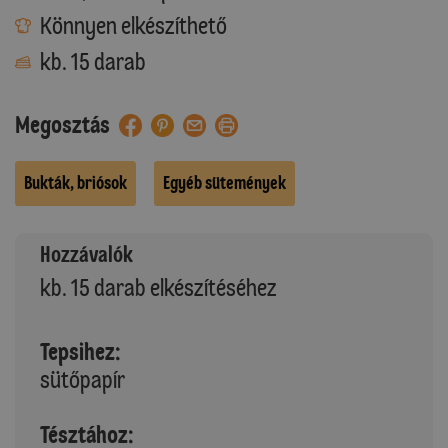
Könnyen elkészíthető
kb. 15 darab
Megosztás
Bukták, briósok
Egyéb sütemények
Hozzávalók
kb. 15 darab elkészítéséhez
Tepsihez:
sütőpapír
Tésztához: