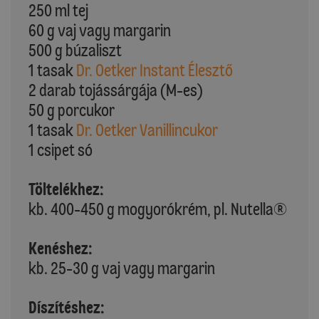
250 ml tej
60 g vaj vagy margarin
500 g búzaliszt
1 tasak
Dr. Oetker Instant Élesztő
2 darab tojássárgája (M-es)
50 g porcukor
1 tasak
Dr. Oetker Vanillincukor
1 csipet só
Töltelékhez:
kb. 400-450 g mogyorókrém, pl. Nutella®
Kenéshez:
kb. 25-30 g vaj vagy margarin
Díszítéshez: