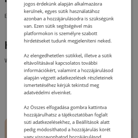
jogos érdekünk alapján alkalmazásra
kerülnek, egyes sütik használatához
Ehhez a recepthez még nem érkezett hozzászólás.
azonban a hozzájárulásodra is szükségünk
van. Ezen sütik segítségével más
platformokon is személyre szabott
hirdetéseket tudunk megjeleníteni neked.
Hozzászólás írása
Az elengedhetetlen sütikkel, illetve a sütik
Vélemény írásához, kérjük,
jelentkezz be!
eltávolításával kapcsolatos további
információkért, valamint a hozzájárulásod
alapján végzett adatkezelések részleteinek
ismertetéséhez kérjük tekintsd meg
RECEPTAJÁNLÓ
adatvédelmi elveinket.
Az Összes elfogadása gombra kattintva
hozzájárulhatsz a tájékoztatóban foglalt
süti adatkezelésekhez, a Beállítások alatt
pedig módosíthatod a hozzájárulás körét
vagy visszavonhatod hozzájárulásod.