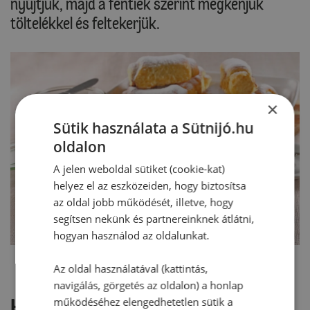
nyújtjuk, majd a fentiek szerint megkenjük
töltelékkel és feltekerjük.
×
Sütik használata a Sütnijó.hu
oldalon
A jelen weboldal sütiket (cookie-kat)
helyez el az eszközeiden, hogy biztosítsa
az oldal jobb működését, illetve, hogy
segítsen nekünk és partnereinknek átlátni,
hogyan használod az oldalunkat.
Az oldal használatával (kattintás,
navigálás, görgetés az oldalon) a honlap
Hozzászólások
működéséhez elengedhetetlen sütik a