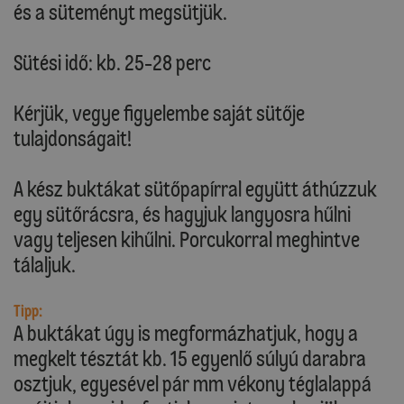
és a süteményt megsütjük.
Sütési idő: kb. 25-28 perc
Kérjük, vegye figyelembe saját sütője
tulajdonságait!
A kész buktákat sütőpapírral együtt áthúzzuk
egy sütőrácsra, és hagyjuk langyosra hűlni
vagy teljesen kihűlni. Porcukorral meghintve
tálaljuk.
Tipp:
A buktákat úgy is megformázhatjuk, hogy a
megkelt tésztát kb. 15 egyenlő súlyú darabra
osztjuk, egyesével pár mm vékony téglalappá