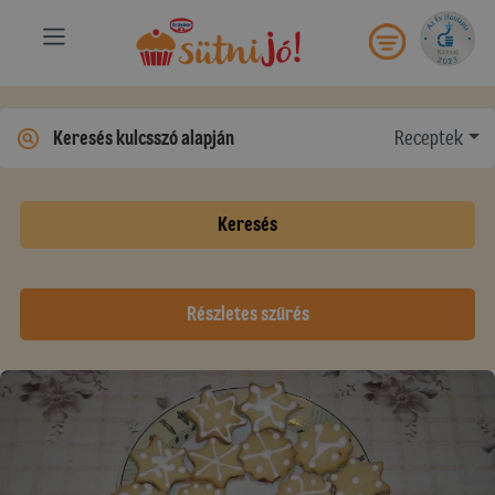
Receptek
Keresés
Részletes szűrés