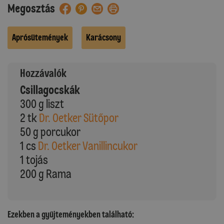
Megosztás
Aprósütemények
Karácsony
Hozzávalók
Csillagocskák
300 g liszt
2 tk
Dr. Oetker Sütőpor
50 g porcukor
1 cs
Dr. Oetker Vanillincukor
1 tojás
200 g Rama
Ezekben a gyűjteményekben található: