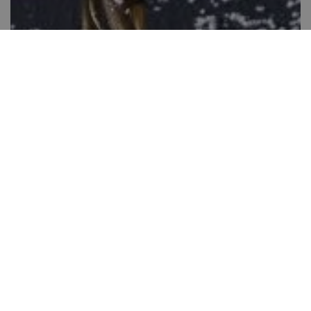
Kiflik diós-marcipános töltelékkel
Több, mint 60 perc
23
Kis gyakorlat szükséges