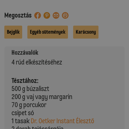
Megosztás
Bejglik
Egyéb sütemények
Karácsony
Hozzávalók
4 rúd elkészítéséhez
Tésztához:
500 g búzaliszt
200 g vaj vagy margarin
70 g porcukor
csipet só
1 tasak
Dr. Oetker Instant Élesztő
2 darab tojássárgája