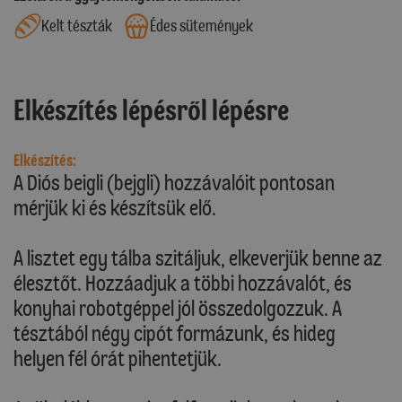
Kelt tészták
Édes sütemények
Elkészítés lépésről lépésre
Elkészítés:
A Diós beigli (bejgli) hozzávalóit pontosan
mérjük ki és készítsük elő.
A lisztet egy tálba szitáljuk, elkeverjük benne az
élesztőt. Hozzáadjuk a többi hozzávalót, és
konyhai robotgéppel jól összedolgozzuk. A
tésztából négy cipót formázunk, és hideg
helyen fél órát pihentetjük.