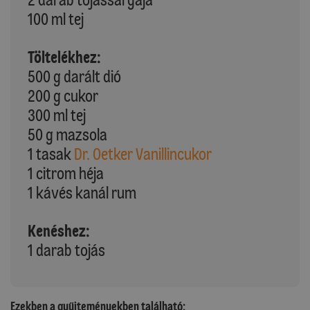
100 ml tej
Töltelékhez:
500 g darált dió
200 g cukor
300 ml tej
50 g mazsola
1 tasak
Dr. Oetker Vanillincukor
1 citrom héja
1 kávés kanál rum
Kenéshez:
1 darab tojás
Ezekben a gyűjteményekben található: