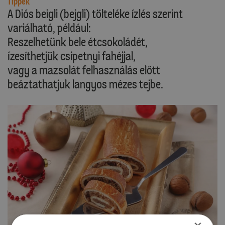
Tippek
A Diós beigli (bejgli) tölteléke ízlés szerint
variálható, például:
Reszelhetünk bele étcsokoládét,
Ízesíthetjük csipetnyi fahéjjal,
vagy a mazsolát felhasználás előtt
beáztathatjuk langyos mézes tejbe.