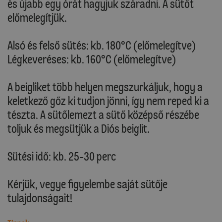
és újabb egy órát hagyjuk száradni. A sütőt
előmelegítjük.
Alsó és felső sütés: kb. 180°C (előmelegítve)
Légkeveréses: kb. 160°C (előmelegítve)
A beigliket több helyen megszurkáljuk, hogy a
keletkező gőz ki tudjon jönni, így nem reped ki a
tészta. A sütőlemezt a sütő középső részébe
toljuk és megsütjük a Diós beiglit.
Sütési idő: kb. 25-30 perc
Kérjük, vegye figyelembe saját sütője
tulajdonságait!