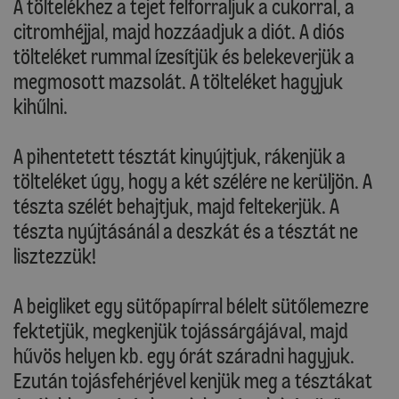
A töltelékhez a tejet felforraljuk a cukorral, a
citromhéjjal, majd hozzáadjuk a diót. A diós
tölteléket rummal ízesítjük és belekeverjük a
megmosott mazsolát. A tölteléket hagyjuk
kihűlni.
A pihentetett tésztát kinyújtjuk, rákenjük a
tölteléket úgy, hogy a két szélére ne kerüljön. A
tészta szélét behajtjuk, majd feltekerjük. A
tészta nyújtásánál a deszkát és a tésztát ne
lisztezzük!
A beigliket egy sütőpapírral bélelt sütőlemezre
fektetjük, megkenjük tojássárgájával, majd
hűvös helyen kb. egy órát száradni hagyjuk.
Ezután tojásfehérjével kenjük meg a tésztákat