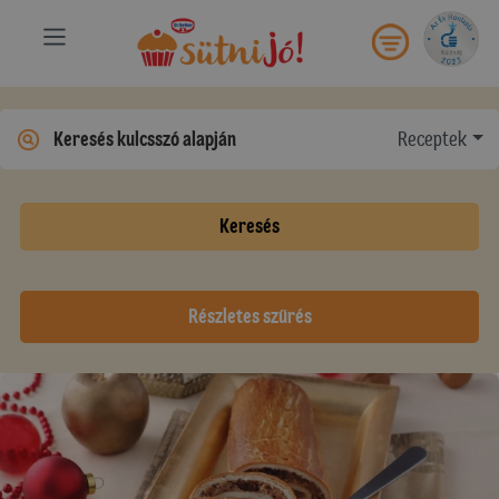
Receptek
Keresés
Részletes szűrés