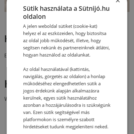
×
Sütik használata a Sütnijó.hu
oldalon
A jelen weboldal sütiket (cookie-kat)
helyez el az eszközeiden, hogy biztosítsa
Hozzászólások
az oldal jobb működését, illetve, hogy
segítsen nekünk és partnereinknek átlátni,
hogyan használod az oldalunkat.
Ehhez a recepthez még nem érkezett hozzászólás.
Az oldal használatával (kattintás,
navigálás, görgetés az oldalon) a honlap
Hozzászólás írása
működéséhez elengedhetetlen sütik a
jogos érdekünk alapján alkalmazásra
kerülnek, egyes sütik használatához
Vélemény írásához, kérjük,
jelentkezz be!
azonban a hozzájárulásodra is szükségünk
van. Ezen sütik segítségével más
platformokon is személyre szabott
RECEPTAJÁNLÓ
hirdetéseket tudunk megjeleníteni neked.