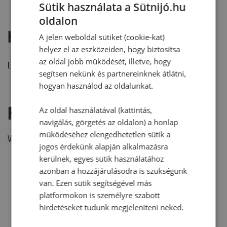
Sütik használata a Sütnijó.hu
oldalon
Hozzászólások
A jelen weboldal sütiket (cookie-kat)
helyez el az eszközeiden, hogy biztosítsa
az oldal jobb működését, illetve, hogy
Ehhez a recepthez még nem érkezett hozzászólás.
segítsen nekünk és partnereinknek átlátni,
hogyan használod az oldalunkat.
Hozzászólás írása
Az oldal használatával (kattintás,
navigálás, görgetés az oldalon) a honlap
működéséhez elengedhetetlen sütik a
Vélemény írásához, kérjük,
jelentkezz be!
jogos érdekünk alapján alkalmazásra
kerülnek, egyes sütik használatához
azonban a hozzájárulásodra is szükségünk
van. Ezen sütik segítségével más
RECEPTAJÁNLÓ
platformokon is személyre szabott
hirdetéseket tudunk megjeleníteni neked.