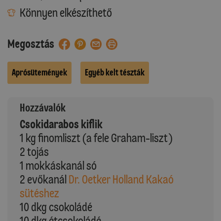
Könnyen elkészíthető
Megosztás
Aprósütemények
Egyéb kelt tészták
Hozzávalók
Csokidarabos kiflik
1 kg finomliszt (a fele Graham-liszt)
2 tojás
1 mokkáskanál só
2 evőkanál
Dr. Oetker Holland Kakaó
sütéshez
10 dkg csokoládé
10 dkg étcsokoládé