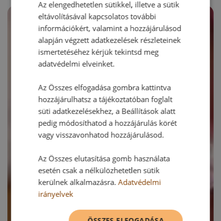
Az elengedhetetlen sütikkel, illetve a sütik
eltávolításával kapcsolatos további
információkért, valamint a hozzájárulásod
alapján végzett adatkezelések részleteinek
ismertetéséhez kérjük tekintsd meg
adatvédelmi elveinket.
Az Összes elfogadása gombra kattintva
hozzájárulhatsz a tájékoztatóban foglalt
süti adatkezelésekhez, a Beállítások alatt
pedig módosíthatod a hozzájárulás körét
vagy visszavonhatod hozzájárulásod.
Az Összes elutasítása gomb használata
esetén csak a nélkülözhetetlen sütik
kerülnek alkalmazásra.
Adatvédelmi
irányelvek
ÖSSZES ELFOGADÁSA