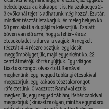
beledolgozzuk a kakaóport is. Ha szükséges 2-
3 evőkanál tejet is adhatunk még hozzá. Ezután
mindkét tésztát letakarjuk, és meleg helyen kb.
50 perc alatt a duplájára kelesztjük. Ezalatt
bőven van idő arra, hogy a fehér- és az
étcsokoládét is durvára vágjuk. A megkelt
tésztát 4-4 részre osztjuk, egy kicsit
meggömbölygetjük, majd egyenként kb. 22
centi átmérőjű körré nyújtjuk. Egy világos
tésztakorongot olvasztott Ramával
megkenünk, egy negyed táblányi étcsokival
megszórjuk, egy kakaós tésztakorongot
ráfektetünk. Olvasztott Ramával ezt is
megkenjük, egy negyed táblányi fehér csokival
megszórjuk (kinézetre olyan, mintha egymásra
raktunk volna két pizzát). Ezután 8 részre