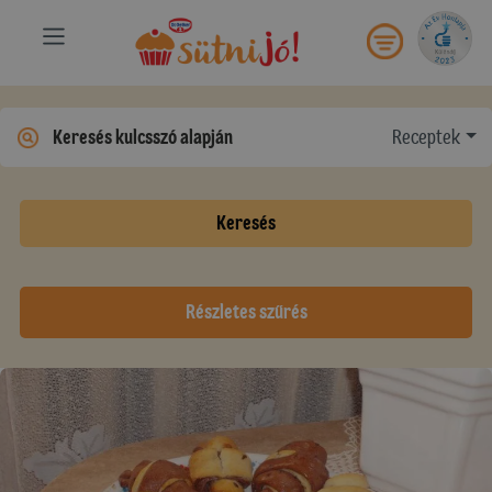
Receptek
Keresés
Részletes szűrés