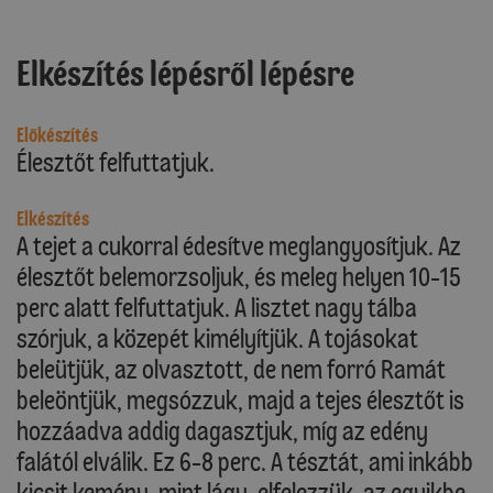
Elkészítés lépésről lépésre
Előkészítés
Élesztőt felfuttatjuk.
Elkészítés
A tejet a cukorral édesítve meglangyosítjuk. Az
élesztőt belemorzsoljuk, és meleg helyen 10-15
perc alatt felfuttatjuk. A lisztet nagy tálba
szórjuk, a közepét kimélyítjük. A tojásokat
beleütjük, az olvasztott, de nem forró Ramát
beleöntjük, megsózzuk, majd a tejes élesztőt is
hozzáadva addig dagasztjuk, míg az edény
falától elválik. Ez 6-8 perc. A tésztát, ami inkább
kicsit kemény, mint lágy, elfelezzük, az egyikbe