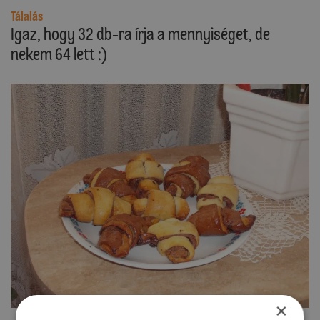
Tálalás
Igaz, hogy 32 db-ra írja a mennyiséget, de
nekem 64 lett :)
×