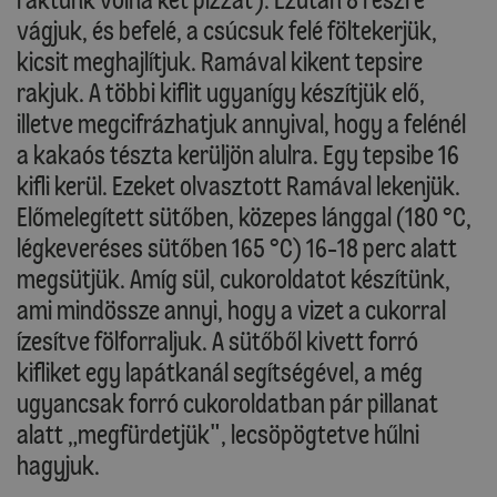
vágjuk, és befelé, a csúcsuk felé föltekerjük,
kicsit meghajlítjuk. Ramával kikent tepsire
rakjuk. A többi kiflit ugyanígy készítjük elő,
illetve megcifrázhatjuk annyival, hogy a felénél
a kakaós tészta kerüljön alulra. Egy tepsibe 16
kifli kerül. Ezeket olvasztott Ramával lekenjük.
Előmelegített sütőben, közepes lánggal (180 °C,
légkeveréses sütőben 165 °C) 16-18 perc alatt
megsütjük. Amíg sül, cukoroldatot készítünk,
ami mindössze annyi, hogy a vizet a cukorral
ízesítve fölforraljuk. A sütőből kivett forró
kifliket egy lapátkanál segítségével, a még
ugyancsak forró cukoroldatban pár pillanat
alatt „megfürdetjük", lecsöpögtetve hűlni
hagyjuk.