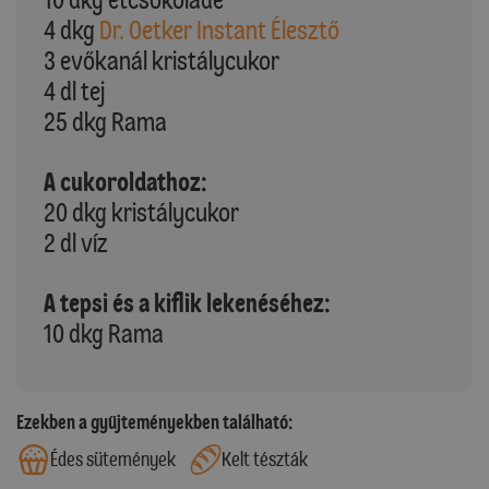
4 dkg
Dr. Oetker Instant Élesztő
3 evőkanál kristálycukor
4 dl tej
25 dkg Rama
A cukoroldathoz:
20 dkg kristálycukor
2 dl víz
A tepsi és a kiflik lekenéséhez:
10 dkg Rama
Ezekben a gyűjteményekben található:
Édes sütemények
Kelt tészták