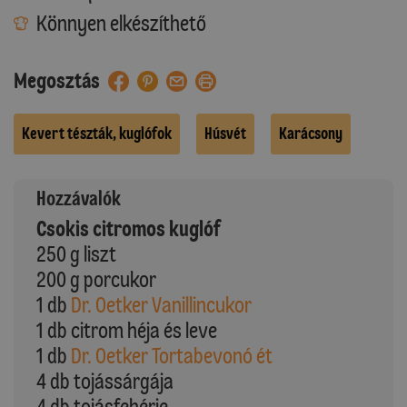
Könnyen elkészíthető
Megosztás
Kevert tészták, kuglófok
Húsvét
Karácsony
Hozzávalók
Csokis citromos kuglóf
250 g liszt
200 g porcukor
1 db
Dr. Oetker Vanillincukor
1 db citrom héja és leve
1 db
Dr. Oetker Tortabevonó ét
4 db tojássárgája
4 db tojásfehérje