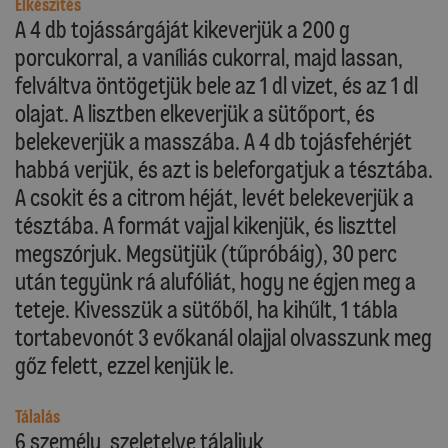
Elkészítés
A 4 db tojássárgáját kikeverjük a 200 g
porcukorral, a vaníliás cukorral, majd lassan,
felváltva öntögetjük bele az 1 dl vizet, és az 1 dl
olajat. A lisztben elkeverjük a sütőport, és
belekeverjük a masszába. A 4 db tojásfehérjét
habbá verjük, és azt is beleforgatjuk a tésztába.
A csokit és a citrom héját, levét belekeverjük a
tésztába. A formát vajjal kikenjük, és liszttel
megszórjuk. Megsütjük (tűpróbáig), 30 perc
után tegyünk rá alufóliát, hogy ne égjen meg a
teteje. Kivesszük a sütőből, ha kihűlt, 1 tábla
tortabevonót 3 evőkanál olajjal olvasszunk meg
gőz felett, ezzel kenjük le.
Tálalás
6 személy, szeletelve tálaljuk