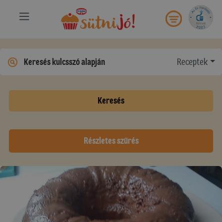
Receptek
Keresés
Részletes szűrés