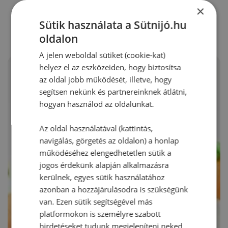
RECEPTAJÁNLÓ
×
Sütik használata a Sütnijó.hu
oldalon
A jelen weboldal sütiket (cookie-kat)
helyez el az eszközeiden, hogy biztosítsa
az oldal jobb működését, illetve, hogy
segítsen nekünk és partnereinknek átlátni,
hogyan használod az oldalunkat.
Az oldal használatával (kattintás,
navigálás, görgetés az oldalon) a honlap
működéséhez elengedhetetlen sütik a
jogos érdekünk alapján alkalmazásra
kerülnek, egyes sütik használatához
azonban a hozzájárulásodra is szükségünk
van. Ezen sütik segítségével más
platformokon is személyre szabott
hirdetéseket tudunk megjeleníteni neked.