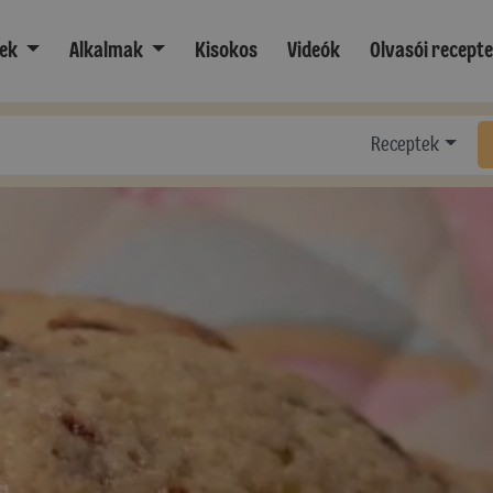
ek
Alkalmak
Kisokos
Videók
Olvasói recept
Receptek