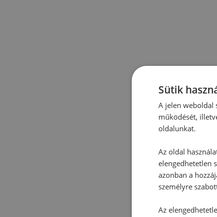
Sütik haszná
A jelen weboldal s
működését, illetv
oldalunkat.
Az oldal használa
elengedhetetlen s
azonban a hozzájá
személyre szabot
Az elengedhetetlen