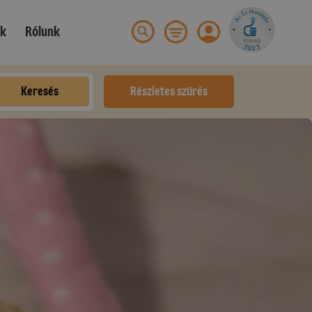
ek
Rólunk
Keresés
Részletes szűrés