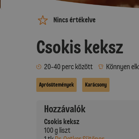
Nincs értékelve
Csokis keksz
20-40 perc között
Könnyen elk
Aprósütemények
Karácsony
Hozzávalók
Csokis keksz
100 g liszt
1 tk
Dr. Oetker Sütőpor