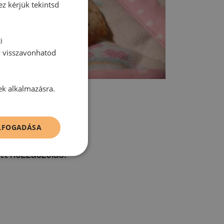
ez kérjük tekintsd
i
y visszavonhatod
ek alkalmazásra.
ELFOGADÁSA
tt hozzászólás.