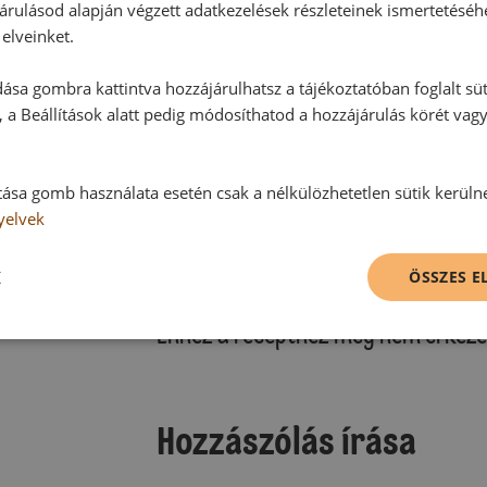
árulásod alapján végzett adatkezelések részleteinek ismertetéséh
elveinket.
ása gombra kattintva hozzájárulhatsz a tájékoztatóban foglalt süt
 a Beállítások alatt pedig módosíthatod a hozzájárulás körét vag
tása gomb használata esetén csak a nélkülözhetetlen sütik kerüln
yelvek
Hozzászólások
K
ÖSSZES 
Ehhez a recepthez még nem érkeze
Hozzászólás írása