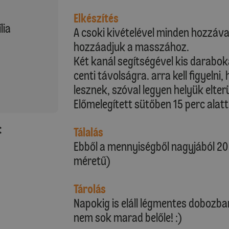
Elkészítés
lia
A csoki kivételével minden hozzáva
hozzáadjuk a masszához.
Két kanál segítségével kis darabok
centi távolságra. arra kell figyeln
lesznek, szóval legyen helyük elterül
Előmelegített sütőben 15 perc alat
:
Tálalás
Ebből a mennyiségből nagyjából 20 
méretű)
Tárolás
Napokig is eláll légmentes dobozba
nem sok marad belőle! :)