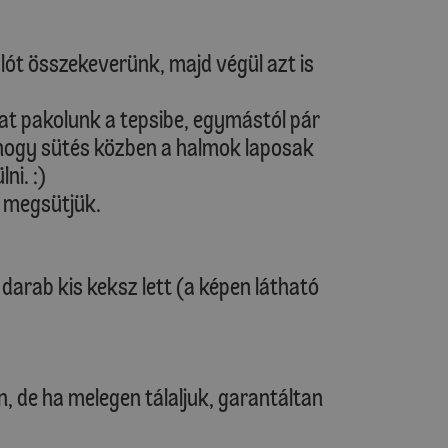
lót összekeverünk, majd végül azt is
at pakolunk a tepsibe, egymástól pár
i, hogy sütés közben a halmok laposak
ni. :)
t megsütjük.
darab kis keksz lett (a képen látható
n, de ha melegen tálaljuk, garantáltan