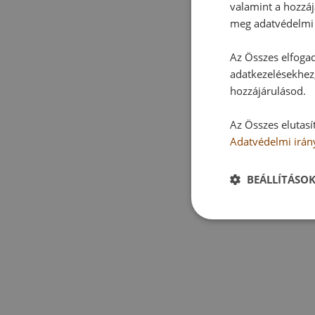
valamint a hozzáj
meg adatvédelmi 
Az Összes elfogad
adatkezelésekhez,
hozzájárulásod.
Az Összes elutasí
Adatvédelmi irán
BEÁLLÍTÁSO