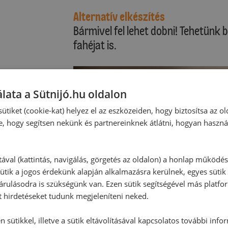
Alternatív elkészítés
Bármivel fel lehet dobni! Tehetünk
fahéjat is.
lata a Sütnijó.hu oldalon
ütiket (cookie-kat) helyez el az eszközeiden, hogy biztosítsa az ol
e, hogy segítsen nekünk és partnereinknek átlátni, hogyan haszná
tával (kattintás, navigálás, görgetés az oldalon) a honlap működé
ütik a jogos érdekünk alapján alkalmazásra kerülnek, egyes sütik
rulásodra is szükségünk van. Ezen sütik segítségével más platfo
t hirdetéseket tudunk megjeleníteni neked.
 sütikkel, illetve a sütik eltávolításával kapcsolatos további info