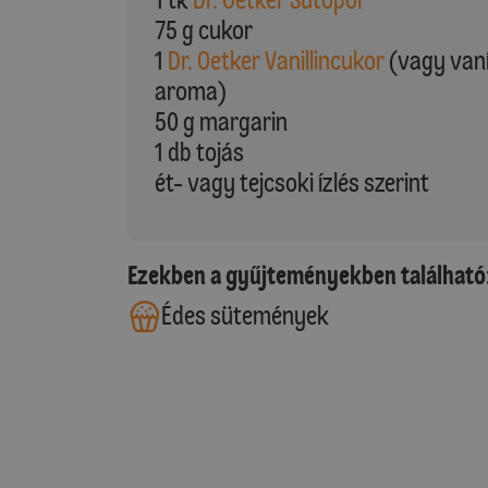
75 g cukor
1
Dr. Oetker Vanillincukor
(vagy vaní
aroma)
50 g margarin
1 db tojás
ét- vagy tejcsoki ízlés szerint
Ezekben a gyűjteményekben található
Édes sütemények