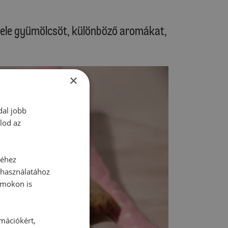
 bele gyümölcsöt, különböző aromákat,
×
dal jobb
lod az
séhez
 használatához
rmokon is
rmációkért,