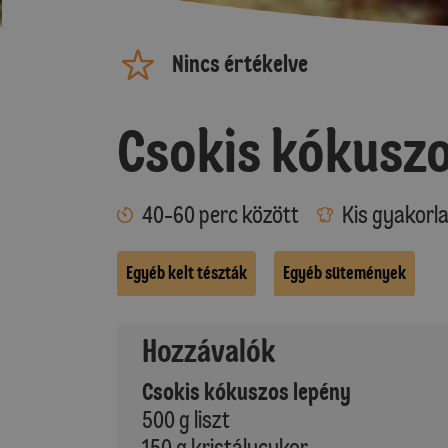
Nincs értékelve
Csokis kókuszo
40-60 perc között
Kis gyakorl
Egyéb kelt tészták
Egyéb sütemények
Hozzávalók
Csokis kókuszos lepény
500 g liszt
150 g kristálycukor