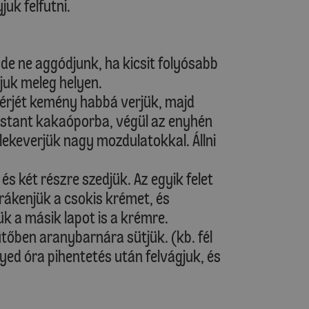
juk felfutni.
de ne aggódjunk, ha kicsit folyósabb
yjuk meleg helyen.
ehérjét kemény habbá verjük, majd
instant kakaóporba, végül az enyhén
elekeverjük nagy mozdulatokkal. Állni
 és két részre szedjük. Az egyik felet
rákenjük a csokis krémet, és
k a másik lapot is a krémre.
tőben aranybarnára sütjük. (kb. fél
yed óra pihentetés után felvágjuk, és