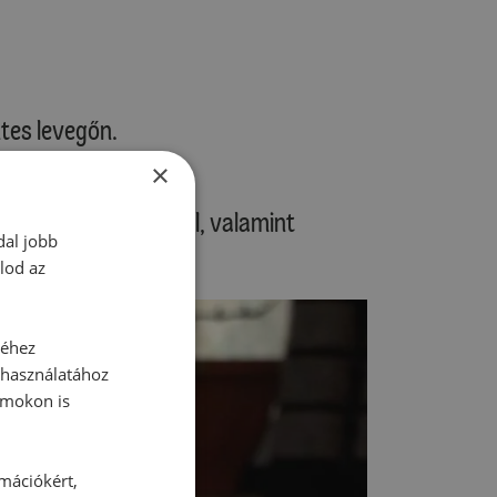
ntes levegőn.
×
yázzunk a nyújtásnál, valamint
dal jobb
lod az
séhez
 használatához
rmokon is
rmációkért,