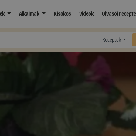
ek
Alkalmak
Kisokos
Videók
Olvasói recept
Receptek