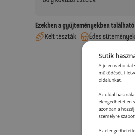
Ezekben a gyűjteményekben található
Kelt tészták
Édes süteménye
Sütik haszná
A jelen weboldal s
működését, illetv
oldalunkat.
Az oldal használa
elengedhetetlen s
azonban a hozzájá
személyre szabot
Az elengedhetetlen