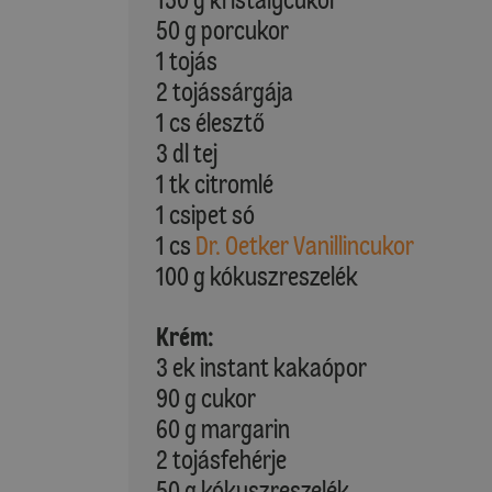
50 g porcukor
1 tojás
2 tojássárgája
1 cs élesztő
3 dl tej
1 tk citromlé
1 csipet só
1 cs
Dr. Oetker Vanillincukor
100 g kókuszreszelék
Krém:
3 ek instant kakaópor
90 g cukor
60 g margarin
2 tojásfehérje
50 g kókuszreszelék