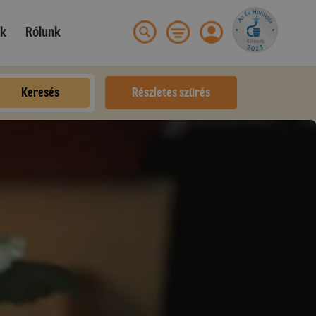
ek
Rólunk
Keresés
Részletes szűrés