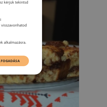
ez kérjük tekintsd
i
y visszavonhatod
ek alkalmazásra.
ELFOGADÁSA