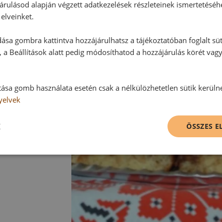
árulásod alapján végzett adatkezelések részleteinek ismertetéséh
elveinket.
ása gombra kattintva hozzájárulhatsz a tájékoztatóban foglalt süt
 a Beállítások alatt pedig módosíthatod a hozzájárulás körét vag
tása gomb használata esetén csak a nélkülözhetetlen sütik kerüln
yelvek
K
ÖSSZES 