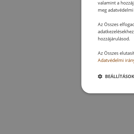
valamint a hozzáj
meg adatvédelmi 
Az Összes elfogad
adatkezelésekhez,
hozzájárulásod.
Az Összes elutasí
Adatvédelmi irán
BEÁLLÍTÁSO