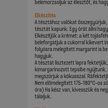
belemorzsoljuk az élesztőt, és hagy
Elkészítés
A tésztához valókat összegyúrjuk, 
tésztát kapunk. Egy órát állni hag
Elkészítjük a krémet: a két tojásf
beleforgatjuk a cukorral kikevert 
folyósra melegített margarint is b
hagyjuk.
A tésztát lisztezett lapra fektetjük,
kimargarinozott tepsibe nyújtunk, 
megszórjuk a kókusszal. Ráfektetjü
Nem előmelegített 175-180°C-os sü
óra) Ha kész van, kivesszük és neg
tálaljuk.