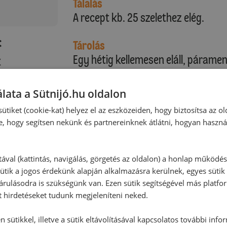
Tálalás
A recept kb. 25 szelethez elég.
:
Tárolás
Egy hétig kellemesen eláll, párame
k
Alternatív elkészítés
lata a Sütnijó.hu oldalon
A tészta könnyen lyukad, ezért vig
ütiket (cookie-kat) helyez el az eszközeiden, hogy biztosítsa az ol
érdemes kézzel nekiállni nyújtani.
e, hogy segítsen nekünk és partnereinknek átlátni, hogyan haszná
tával (kattintás, navigálás, görgetés az oldalon) a honlap működé
ütik a jogos érdekünk alapján alkalmazásra kerülnek, egyes sütik
rulásodra is szükségünk van. Ezen sütik segítségével más platfo
t hirdetéseket tudunk megjeleníteni neked.
 sütikkel, illetve a sütik eltávolításával kapcsolatos további info