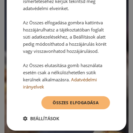
ismertetéséhez kérjük tekintsd meg
adatvédelmi elveinket.
Az Összes elfogadása gombra kattintva
hozzájárulhatsz a tájékoztatóban foglalt
süti adatkezelésekhez, a Beállítások alatt
pedig módosíthatod a hozzájárulás körét
vagy visszavonhatod hozzájárulásod.
Az Összes elutasítása gomb használata
esetén csak a nélkülözhetetlen sütik
kerülnek alkalmazásra.
Adatvédelmi
irányelvek
ÖSSZES ELFOGADÁSA
BEÁLLÍTÁSOK