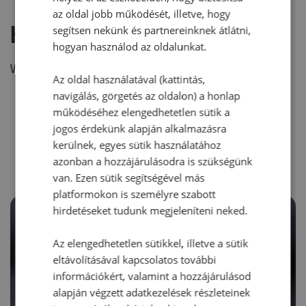
az oldal jobb működését, illetve, hogy
Hozzászólás írása
segítsen nekünk és partnereinknek átlátni,
hogyan használod az oldalunkat.
Vélemény írásához, kérjük,
jelentkezz be!
Az oldal használatával (kattintás,
navigálás, görgetés az oldalon) a honlap
működéséhez elengedhetetlen sütik a
jogos érdekünk alapján alkalmazásra
RECEPTAJÁNLÓ
kerülnek, egyes sütik használatához
azonban a hozzájárulásodra is szükségünk
van. Ezen sütik segítségével más
platformokon is személyre szabott
hirdetéseket tudunk megjeleníteni neked.
Az elengedhetetlen sütikkel, illetve a sütik
eltávolításával kapcsolatos további
információkért, valamint a hozzájárulásod
alapján végzett adatkezelések részleteinek