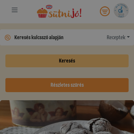
Receptek
Keresés
Részletes szűrés