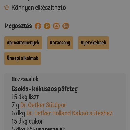
Könnyen elkészíthető
Megosztás
Aprósütemények
Karácsony
Gyerekeknek
Ünnepi alkalmak
Hozzávalók
Csokis- kókuszos pöfeteg
15 dkg liszt
7 g
Dr. Oetker Sütőpor
6 dkg
Dr. Oetker Holland Kakaó sütéshez
15 dkg cukor
5 dkg kókuszreszelék