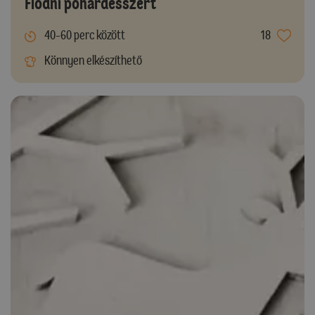
Flódni pohárdesszert
40-60 perc között
18
Könnyen elkészíthető