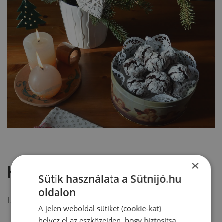
×
Hozzászólások
Sütik használata a Sütnijó.hu
oldalon
Ehhez a recepthez még nem érkezett hozzászólás.
A jelen weboldal sütiket (cookie-kat)
helyez el az eszközeiden, hogy biztosítsa