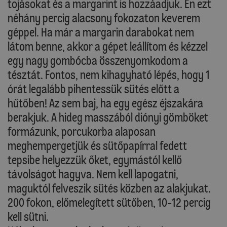
tojásokat és a margarint is hozzáadjuk. Én ezt
néhány percig alacsony fokozaton keverem
géppel. Ha már a margarin darabokat nem
látom benne, akkor a gépet leállítom és kézzel
egy nagy gombócba összenyomkodom a
tésztát. Fontos, nem kihagyható lépés, hogy 1
órát legalább pihentessük sütés előtt a
hűtőben! Az sem baj, ha egy egész éjszakára
berakjuk. A hideg masszából diónyi gömböket
formázunk, porcukorba alaposan
meghempergetjük és sütőpapírral fedett
tepsibe helyezzük őket, egymástól kellő
távolságot hagyva. Nem kell lapogatni,
maguktól felveszik sütés közben az alakjukat.
200 fokon, előmelegített sütőben, 10-12 percig
kell sütni.