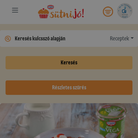
Receptek
Keresés
Részletes szűrés