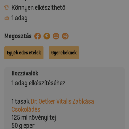
Könnyen elkészíthető
1 adag
Megosztás
Egyéb édes ételek
Gyerekeknek
Hozzávalók
1 adag elkészítéséhez
1 tasak
Dr. Oetker Vitalis Zabkása
Csokoládés
125 ml növényi tej
50 g eper