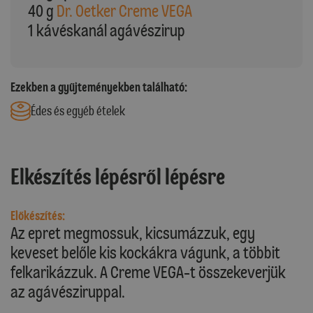
40 g
Dr. Oetker Creme VEGA
1 kávéskanál agávészirup
Ezekben a gyűjteményekben található:
Édes és egyéb ételek
Elkészítés lépésről lépésre
Előkészítés:
Az epret megmossuk, kicsumázzuk, egy
keveset belőle kis kockákra vágunk, a többit
felkarikázzuk. A Creme VEGA-t összekeverjük
az agávésziruppal.