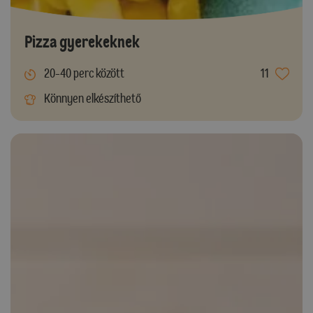
Pizza gyerekeknek
20-40 perc között
11
Könnyen elkészíthető