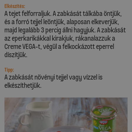
Elkészítés:
A tejet felforraljuk. A zabkását tálkába öntjük,
és a forró tejjel leöntjük, alaposan elkeverjük,
majd legalább 3 percig állni hagyjuk. A zabkását
az eperkarikákkal kirakjuk, rákanalazzuk a
Creme VEGA-t, végül a felkockázott eperrel
díszítjük.
Tipp:
A zabkását növényi tejjel vagy vízzel is
elkészíthetjük.