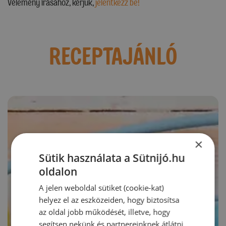
Vélemény írásához, kérjük,
jelentkezz be!
RECEPTAJÁNLÓ
×
Sütik használata a Sütnijó.hu
oldalon
A jelen weboldal sütiket (cookie-kat)
helyez el az eszközeiden, hogy biztosítsa
az oldal jobb működését, illetve, hogy
segítsen nekünk és partnereinknek átlátni,