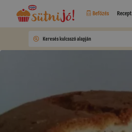
Befőzés
Recept