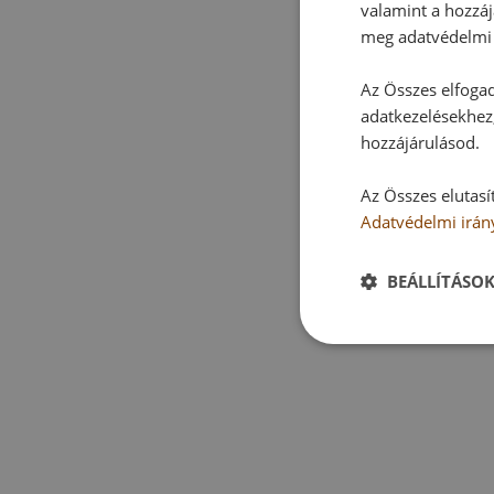
valamint a hozzáj
meg adatvédelmi 
Az Összes elfogad
adatkezelésekhez,
hozzájárulásod.
Az Összes elutasí
Adatvédelmi irán
BEÁLLÍTÁSO