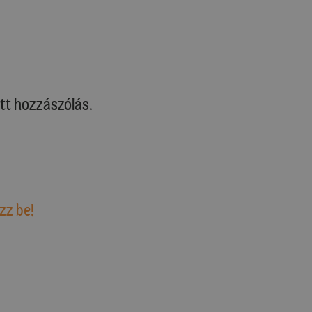
tt hozzászólás.
zz be!