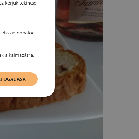
ez kérjük tekintsd
i
y visszavonhatod
ek alkalmazásra.
ELFOGADÁSA