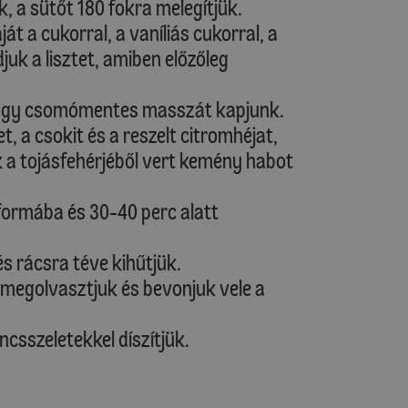
k, a sütőt 180 fokra melegítjük.
át a cukorral, a vaníliás cukorral, a
djuk a lisztet, amiben előzőleg
hogy csomómentes masszát kapjunk.
, a csokit és a reszelt citromhéjat,
k a tojásfehérjéből vert kemény habot
 formába és 30-40 perc alatt
s rácsra téve kihűtjük.
tt megolvasztjuk és bevonjuk vele a
csszeletekkel díszítjük.