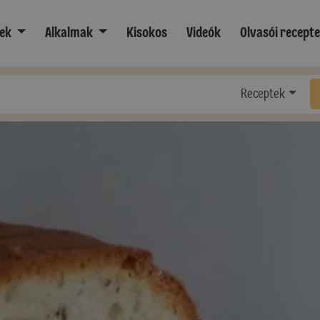
ek
Alkalmak
Kisokos
Videók
Olvasói recept
Receptek