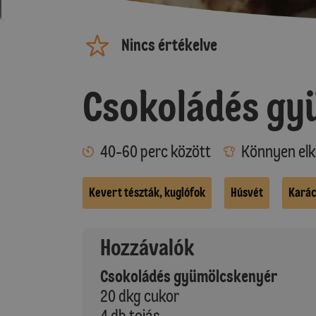
Nincs értékelve
Csokoládés gy
40-60 perc között
Könnyen elk
Kevert tészták, kuglófok
Húsvét
Karác
Hozzávalók
Csokoládés gyümölcskenyér
20 dkg cukor
4 db tojás