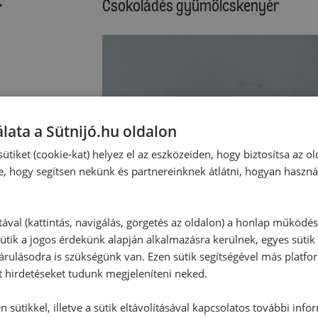
:
Csokoládés gyümölcskenyér
lata a Sütnijó.hu oldalon
ütiket (cookie-kat) helyez el az eszközeiden, hogy biztosítsa az ol
e, hogy segítsen nekünk és partnereinknek átlátni, hogyan haszná
tával (kattintás, navigálás, görgetés az oldalon) a honlap működé
ütik a jogos érdekünk alapján alkalmazásra kerülnek, egyes sütik
rulásodra is szükségünk van. Ezen sütik segítségével más platfo
t hirdetéseket tudunk megjeleníteni neked.
 sütikkel, illetve a sütik eltávolításával kapcsolatos további info