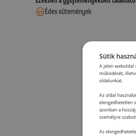
Ezekben a gyűjteményekben található
Édes sütemények
Sütik haszná
A jelen weboldal s
működését, illetv
oldalunkat.
Az oldal használa
elengedhetetlen s
azonban a hozzájá
személyre szabot
Az elengedhetetlen