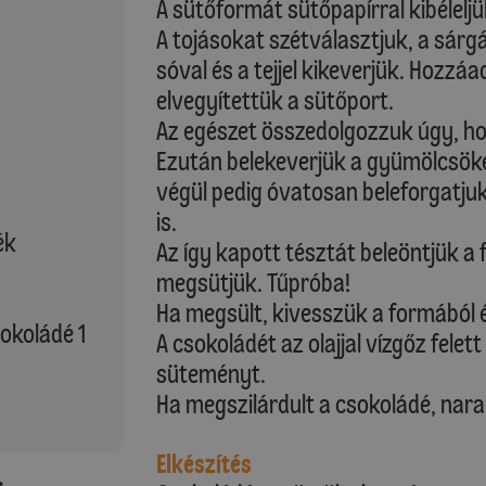
A sütőformát sütőpapírral kibéleljü
A tojásokat szétválasztjuk, a sárgáj
sóval és a tejjel kikeverjük. Hozzáa
elvegyítettük a sütőport.
Az egészet összedolgozzuk úgy, 
Ezután belekeverjük a gyümölcsöket
végül pedig óvatosan beleforgatju
is.
ék
Az így kapott tésztát beleöntjük a
megsütjük. Tűpróba!
Ha megsült, kivesszük a formából é
sokoládé 1
A csokoládét az olajjal vízgőz fele
süteményt.
Ha megszilárdult a csokoládé, naran
Elkészítés