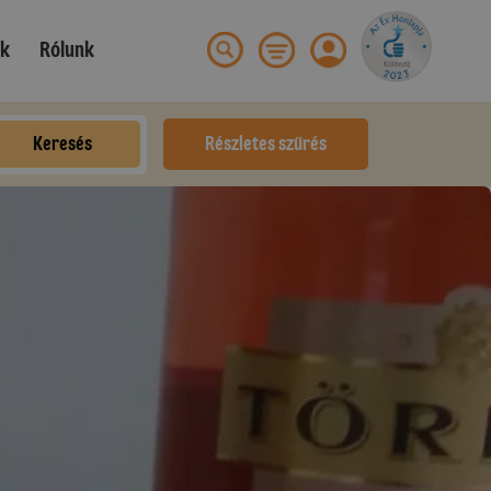
ek
Rólunk
Keresés
Részletes szűrés