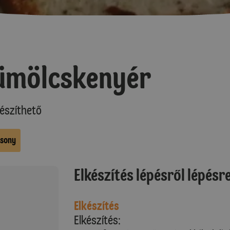
ümölcskenyér
észíthető
sony
Elkészítés lépésről lépésr
Elkészítés
Elkészítés: