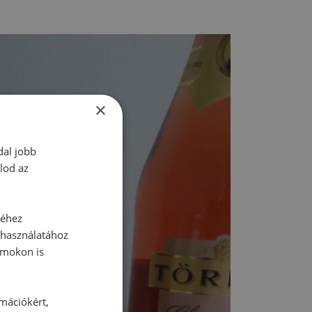
×
dal jobb
lod az
séhez
 használatához
rmokon is
rmációkért,