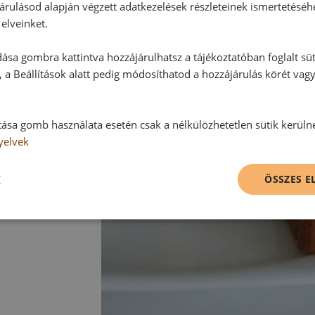
árulásod alapján végzett adatkezelések részleteinek ismertetéséh
elveinket.
ása gombra kattintva hozzájárulhatsz a tájékoztatóban foglalt süt
 a Beállítások alatt pedig módosíthatod a hozzájárulás körét vag
tása gomb használata esetén csak a nélkülözhetetlen sütik kerüln
yelvek
K
ÖSSZES 