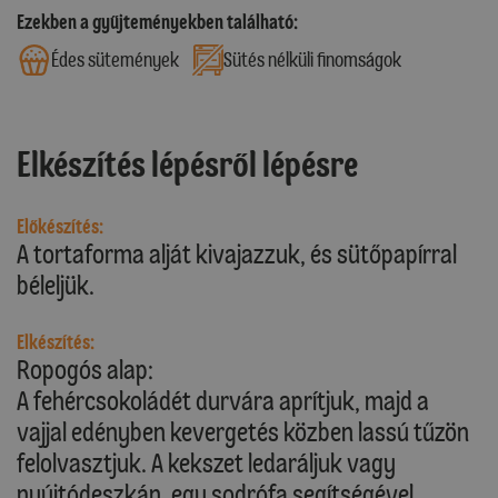
Ezekben a gyűjteményekben található:
Édes sütemények
Sütés nélküli finomságok
Elkészítés lépésről lépésre
Előkészítés:
A tortaforma alját kivajazzuk, és sütőpapírral
béleljük.
Elkészítés:
Ropogós alap:
A fehércsokoládét durvára aprítjuk, majd a
vajjal edényben kevergetés közben lassú tűzön
felolvasztjuk. A kekszet ledaráljuk vagy
nyújtódeszkán, egy sodrófa segítségével