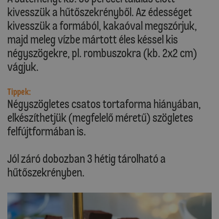
kivesszük a hűtőszekrényből. Az édességet
kivesszük a formából, kakaóval megszórjuk,
majd meleg vízbe mártott éles késsel kis
négyszögekre, pl. rombuszokra (kb. 2x2 cm)
vágjuk.
Tippek:
Négyszögletes csatos tortaforma hiányában,
elkészíthetjük (megfelelő méretű) szögletes
felfújtformában is.
Jól záró dobozban 3 hétig tárolható a
hűtőszekrényben.