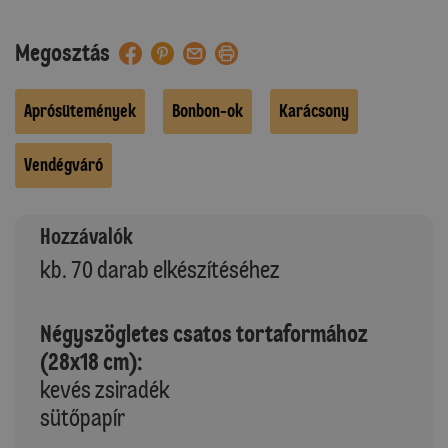
Megosztás
Aprósütemények
Bonbon-ok
Karácsony
Vendégváró
Hozzávalók
kb. 70 darab elkészítéséhez
Négyszögletes csatos tortaformához
(28x18 cm):
kevés zsiradék
sütőpapír