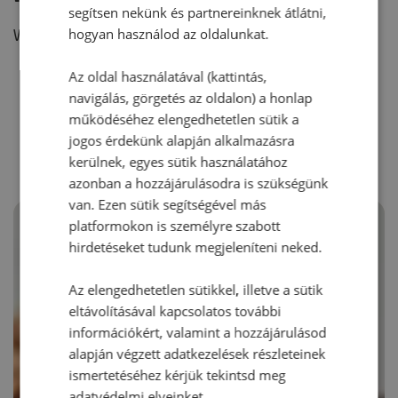
segítsen nekünk és partnereinknek átlátni,
hogyan használod az oldalunkat.
Vélemény írásához, kérjük,
jelentkezz be!
Az oldal használatával (kattintás,
navigálás, görgetés az oldalon) a honlap
RECEPTAJÁNLÓ
működéséhez elengedhetetlen sütik a
jogos érdekünk alapján alkalmazásra
kerülnek, egyes sütik használatához
azonban a hozzájárulásodra is szükségünk
van. Ezen sütik segítségével más
platformokon is személyre szabott
hirdetéseket tudunk megjeleníteni neked.
Az elengedhetetlen sütikkel, illetve a sütik
eltávolításával kapcsolatos további
információkért, valamint a hozzájárulásod
alapján végzett adatkezelések részleteinek
ismertetéséhez kérjük tekintsd meg
adatvédelmi elveinket.