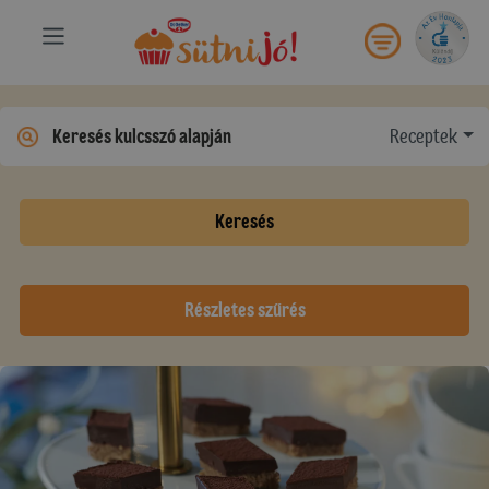
Receptek
Keresés
Részletes szűrés