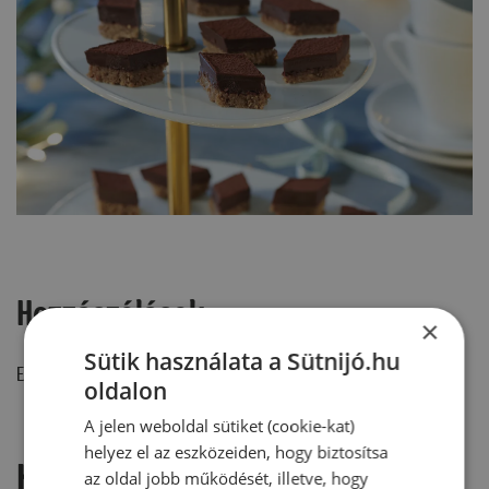
Hozzászólások
×
Sütik használata a Sütnijó.hu
Ehhez a recepthez még nem érkezett hozzászólás.
oldalon
A jelen weboldal sütiket (cookie-kat)
helyez el az eszközeiden, hogy biztosítsa
Hozzászólás írása
az oldal jobb működését, illetve, hogy