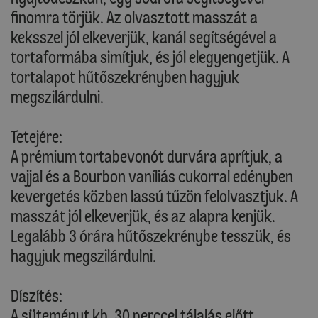
finomra törjük. Az olvasztott masszát a
keksszel jól elkeverjük, kanál segítségével a
tortaformába simítjuk, és jól elegyengetjük. A
tortalapot hűtőszekrényben hagyjuk
megszilárdulni.
Tetejére:
A prémium tortabevonót durvára aprítjuk, a
vajjal és a Bourbon vaníliás cukorral edényben
kevergetés közben lassú tűzön felolvasztjuk. A
masszát jól elkeverjük, és az alapra kenjük.
Legalább 3 órára hűtőszekrénybe tesszük, és
hagyjuk megszilárdulni.
Díszítés:
A süteményt kb. 30 perccel tálalás előtt