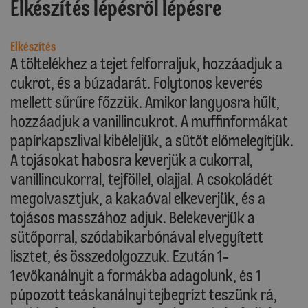
Elkészítés lépésről lépésre
Elkészítés
A töltelékhez a tejet felforraljuk, hozzáadjuk a
cukrot, és a búzadarát. Folytonos keverés
mellett sűrűre főzzük. Amikor langyosra hűlt,
hozzáadjuk a vanillincukrot. A muffinformákat
papírkapszlival kibéleljük, a sütőt előmelegítjük.
A tojásokat habosra keverjük a cukorral,
vanillincukorral, tejföllel, olajjal. A csokoládét
megolvasztjuk, a kakaóval elkeverjük, és a
tojásos masszához adjuk. Belekeverjük a
sütőporral, szódabikarbónával elvegyített
lisztet, és összedolgozzuk. Ezután 1-
1evőkanálnyit a formákba adagolunk, és 1
púpozott teáskanálnyi tejbegrízt teszünk rá,