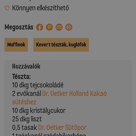
Könnyen elkészíthető
Megosztás
Muffinok
Kevert tészták, kuglófok
Hozzávalók
Tészta:
10 dkg tejcsokoládé
2 evőkanál
Dr. Oetker Holland Kakaó
sütéshez
10 dkg kristálycukor
25 dkg liszt
0,5 tasak
Dr. Oetker Sütőpor
1 teáskanál szódabikarbóna