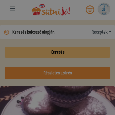
Receptek
Keresés
Részletes szűrés