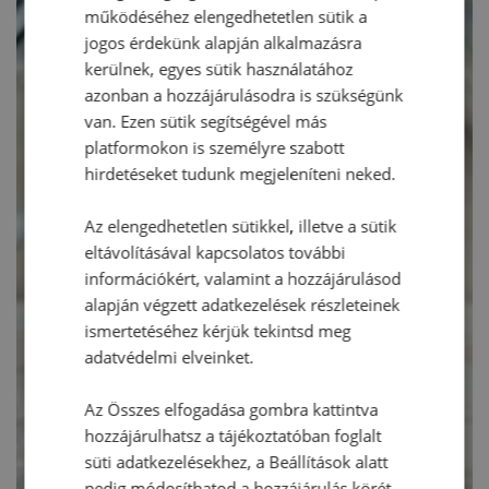
működéséhez elengedhetetlen sütik a
jogos érdekünk alapján alkalmazásra
kerülnek, egyes sütik használatához
azonban a hozzájárulásodra is szükségünk
van. Ezen sütik segítségével más
platformokon is személyre szabott
hirdetéseket tudunk megjeleníteni neked.
Az elengedhetetlen sütikkel, illetve a sütik
eltávolításával kapcsolatos további
információkért, valamint a hozzájárulásod
alapján végzett adatkezelések részleteinek
ismertetéséhez kérjük tekintsd meg
adatvédelmi elveinket.
Az Összes elfogadása gombra kattintva
hozzájárulhatsz a tájékoztatóban foglalt
süti adatkezelésekhez, a Beállítások alatt
pedig módosíthatod a hozzájárulás körét