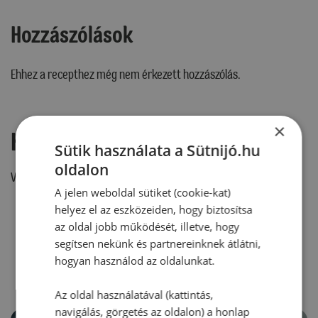
Hozzászólások
Ehhez a recepthez még nem érkezett hozzászólás.
×
Hozzászólás írása
Sütik használata a Sütnijó.hu
oldalon
Vélemény írásához, kérjük,
jelentkezz be!
A jelen weboldal sütiket (cookie-kat)
helyez el az eszközeiden, hogy biztosítsa
az oldal jobb működését, illetve, hogy
RECEPTAJÁNLÓ
segítsen nekünk és partnereinknek átlátni,
hogyan használod az oldalunkat.
Az oldal használatával (kattintás,
navigálás, görgetés az oldalon) a honlap