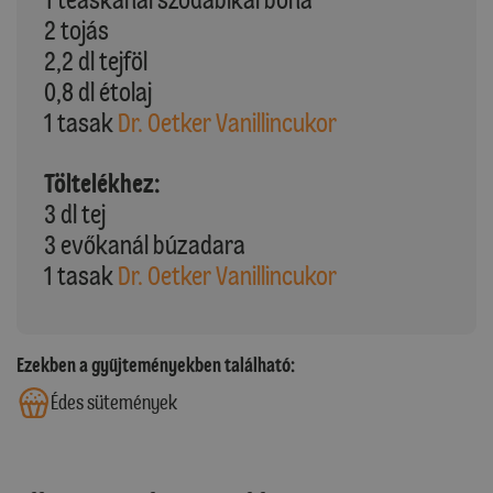
2 tojás
2,2 dl tejföl
0,8 dl étolaj
1 tasak
Dr. Oetker Vanillincukor
Töltelékhez:
3 dl tej
3 evőkanál búzadara
1 tasak
Dr. Oetker Vanillincukor
Ezekben a gyűjteményekben található:
Édes sütemények