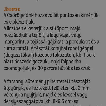
Elkészítés:
A Csörögefánk hozzávalóit pontosan kimérjük
és előkészítjük.
A lisztben elkeverjük a sütőport, majd
hozzáadjuk a tejfölt, a lágy vajat vagy
margarint, a tojássárgájákat, a porcukrot és a
rum aromát. A tésztát konyhai robotgéppel
(dagasztókar) közepes fokozaton, kb. 1 perc
alatt összedolgozzuk, majd folpackba
csomagoljuk, és 30 percre hűtőbe tesszük.
A farsangi sütemény pihentetett tésztáját
átgyúrjuk, és lisztezett felületen kb. 2 mm
vékonyra nyújtjuk, majd éles késsel vagy
derelyeszaggatóval kb. 8x6,5 cm-es