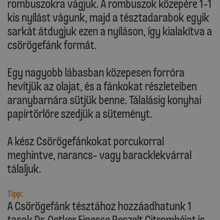
rombuszokra vágjuk. A rombuszok közepére 1-1
kis nyílást vágunk, majd a tésztadarabok egyik
sarkát átdugjuk ezen a nyíláson, így kialakítva a
csörögefánk formát.
Egy nagyobb lábasban közepesen forróra
hevítjük az olajat, és a fánkokat részleteiben
aranybarnára sütjük benne. Tálalásig konyhai
papírtörlőre szedjük a süteményt.
A kész Csörögefánkokat porcukorral
meghintve, narancs- vagy baracklekvárral
tálaljuk.
Tipp:
A Csörögefánk tésztához hozzáadhatunk 1
tasak Dr. Oetker Finesse Reszelt Citromhéjat is.