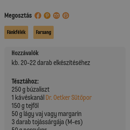
Megosztás
Fánkfélék
Farsang
Hozzávalók
kb. 20-22 darab elkészítéséhez
Tésztához:
250 g búzaliszt
1 kávéskanál
Dr. Oetker Sütőpor
150 g tejföl
50 g lágy vaj vagy margarin
3 darab tojássárgája (M-es)
50 g porcukor