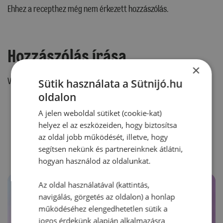
Ehhez a recepthez még nem érkezett hozzászólás.
Hozzászólás írása
×
Vélemény írásához, kérjük,
jelentkezz be!
Sütik használata a Sütnijó.hu
oldalon
A jelen weboldal sütiket (cookie-kat)
RECEPTAJÁNLÓ
helyez el az eszközeiden, hogy biztosítsa
az oldal jobb működését, illetve, hogy
segítsen nekünk és partnereinknek átlátni,
hogyan használod az oldalunkat.
Az oldal használatával (kattintás,
navigálás, görgetés az oldalon) a honlap
működéséhez elengedhetetlen sütik a
jogos érdekünk alapján alkalmazásra