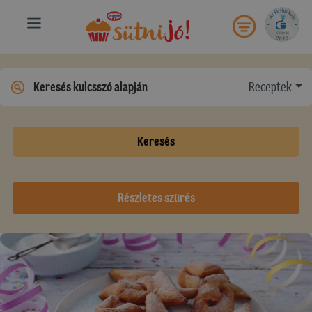
Receptek
Keresés
Részletes szűrés