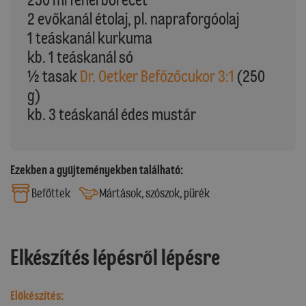
2 evőkanál étolaj, pl. napraforgóolaj
1 teáskanál kurkuma
kb. 1 teáskanál só
½ tasak
Dr. Oetker Befőzőcukor 3:1
(250
g)
kb. 3 teáskanál édes mustár
Ezekben a gyűjteményekben található:
Befőttek
Mártások, szószok, pürék
Elkészítés lépésről lépésre
Előkészítés: