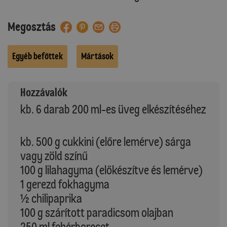
Megosztás
Egyéb befőttek
Mártások
Hozzávalók
kb. 6 darab 200 ml-es üveg elkészítéséhez
kb. 500 g cukkini (előre lemérve) sárga
vagy zöld színű
100 g lilahagyma (előkészítve és lemérve)
1 gerezd fokhagyma
½ chilipaprika
100 g szárított paradicsom olajban
250 ml fehérborecet