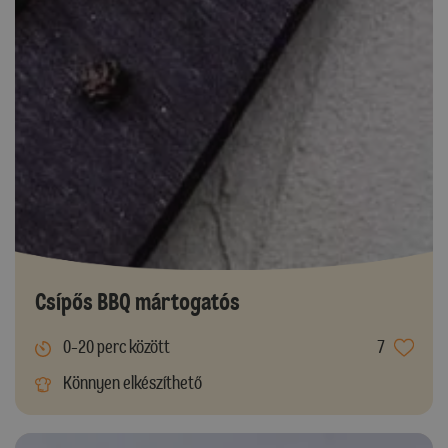
Csípős BBQ mártogatós
0-20 perc között
7
Könnyen elkészíthető