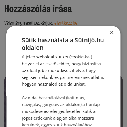
Hozzászólás írása
Vélemény írásához, kérjük,
jelentkezz be!
×
Sütik használata a Sütnijó.hu
oldalon
RECEPTAJÁNLÓ
A jelen weboldal sütiket (cookie-kat)
helyez el az eszközeiden, hogy biztosítsa
az oldal jobb működését, illetve, hogy
segítsen nekünk és partnereinknek átlátni,
hogyan használod az oldalunkat.
Az oldal használatával (kattintás,
navigálás, görgetés az oldalon) a honlap
működéséhez elengedhetetlen sütik a
jogos érdekünk alapján alkalmazásra
kerülnek, egyes sütik használatához