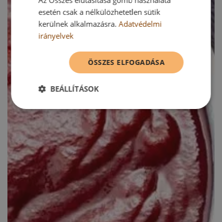
Az Összes elutasítása gomb használata
esetén csak a nélkülözhetetlen sütik
kerülnek alkalmazásra.
Adatvédelmi
irányelvek
ÖSSZES ELFOGADÁSA
BEÁLLÍTÁSOK