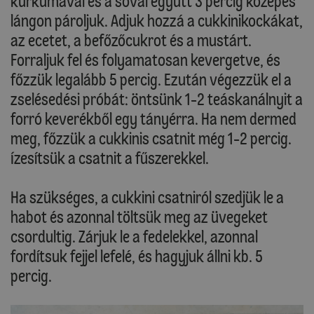
kurkumával és a sóval együtt 3 percig közepes
lángon pároljuk. Adjuk hozzá a cukkinikockákat,
az ecetet, a befőzőcukrot és a mustárt.
Forraljuk fel és folyamatosan kevergetve, és
főzzük legalább 5 percig. Ezután végezzük el a
zselésedési próbát: öntsünk 1-2 teáskanálnyit a
forró keverékből egy tányérra. Ha nem dermed
meg, főzzük a cukkinis csatnit még 1-2 percig.
Ízesítsük a csatnit a fűszerekkel.
Ha szükséges, a cukkini csatniról szedjük le a
habot és azonnal töltsük meg az üvegeket
csordultig. Zárjuk le a fedelekkel, azonnal
fordítsuk fejjel lefelé, és hagyjuk állni kb. 5
percig.