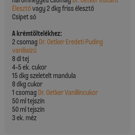
Élesztő
vagy 2 dkg friss élesztő
Csipet só
A krémtöltelékhez:
2 csomag
Dr. Oetker Eredeti Puding
vaníliaízű
8 dl tej
4-5 ek. cukor
15 dkg szeletelt mandula
8 dkg cukor
1 csomag
Dr. Oetker Vanillincukor
50 ml tejszín
50 ml tejszín
3 ek. méz