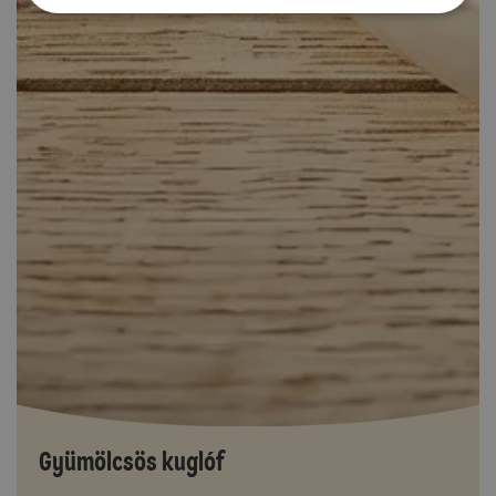
Gyümölcsös kuglóf