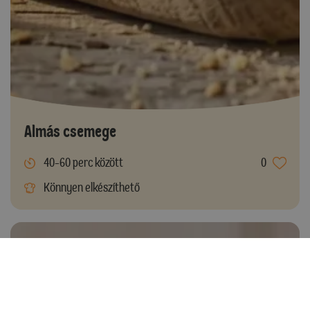
Almás csemege
40-60 perc között
0
Könnyen elkészíthető