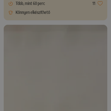
Több, mint 60 perc
11
Könnyen elkészíthető