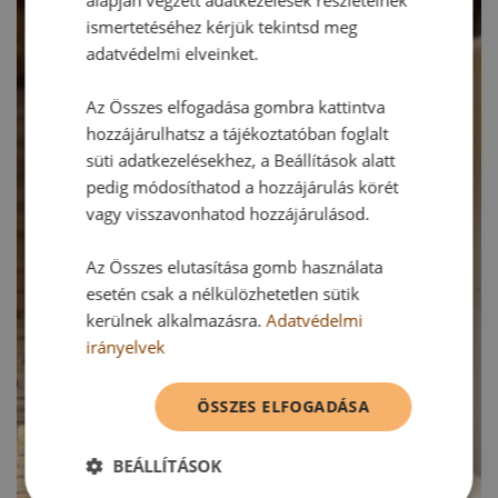
alapján végzett adatkezelések részleteinek
ismertetéséhez kérjük tekintsd meg
adatvédelmi elveinket.
Az Összes elfogadása gombra kattintva
hozzájárulhatsz a tájékoztatóban foglalt
süti adatkezelésekhez, a Beállítások alatt
pedig módosíthatod a hozzájárulás körét
vagy visszavonhatod hozzájárulásod.
Az Összes elutasítása gomb használata
esetén csak a nélkülözhetetlen sütik
kerülnek alkalmazásra.
Adatvédelmi
irányelvek
ÖSSZES ELFOGADÁSA
BEÁLLÍTÁSOK