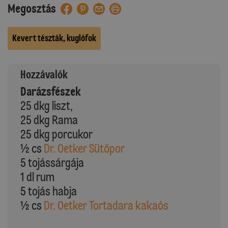
Megosztás
Kevert tészták, kuglófok
Hozzávalók
Darázsfészek
25 dkg liszt,
25 dkg Rama
25 dkg porcukor
½ cs
Dr. Oetker Sütőpor
5 tojássárgája
1 dl rum
5 tojás habja
½ cs
Dr. Oetker Tortadara kakaós