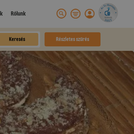
ek
Rólunk
Keresés
Részletes szűrés