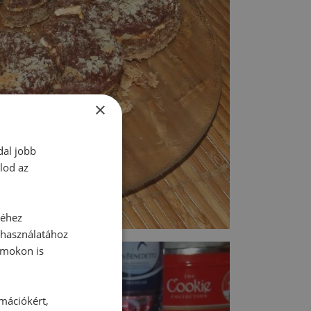
×
dal jobb
lod az
séhez
 használatához
rmokon is
rmációkért,