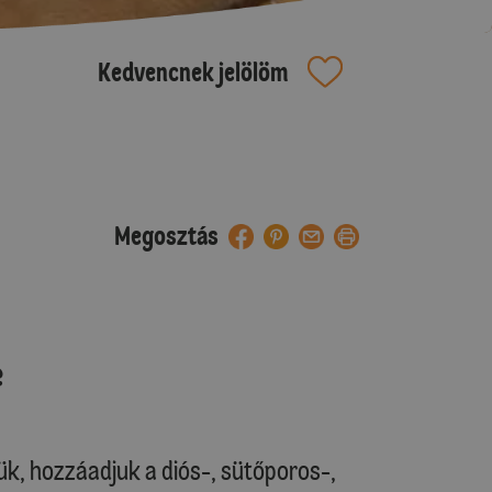
Kedvencnek jelölöm
Megosztás
e
ük, hozzáadjuk a diós-, sütőporos-,