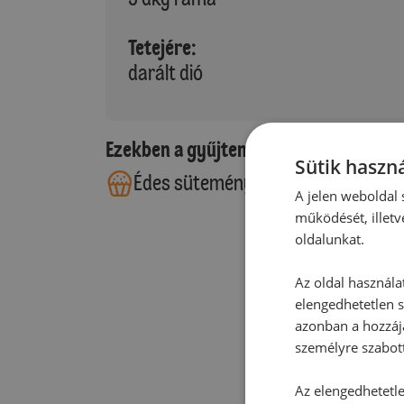
Tetejére:
darált dió
Ezekben a gyűjteményekben található
Sütik haszná
Édes sütemények
A jelen weboldal s
működését, illetv
oldalunkat.
Az oldal használa
elengedhetetlen s
azonban a hozzájá
személyre szabot
Az elengedhetetlen