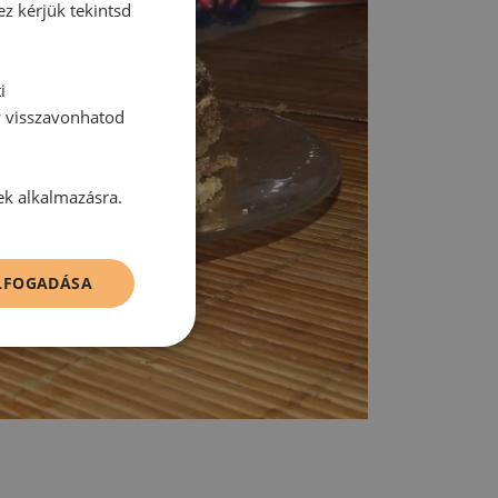
ez kérjük tekintsd
i
y visszavonhatod
ek alkalmazásra.
ELFOGADÁSA