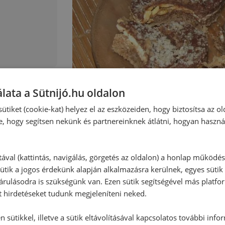
:
lata a Sütnijó.hu oldalon
ütiket (cookie-kat) helyez el az eszközeiden, hogy biztosítsa az ol
e, hogy segítsen nekünk és partnereinknek átlátni, hogyan haszná
tával (kattintás, navigálás, görgetés az oldalon) a honlap működé
ütik a jogos érdekünk alapján alkalmazásra kerülnek, egyes sütik
rulásodra is szükségünk van. Ezen sütik segítségével más platfo
t hirdetéseket tudunk megjeleníteni neked.
 sütikkel, illetve a sütik eltávolításával kapcsolatos további info