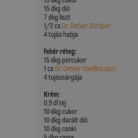
15 dkg dió
7 dkg liszt
1/2 cs
Dr. Oetker Sütőpor
4 tojás habja
Fehér réteg:
15 dkg porcukor
1 cs
Dr. Oetker Vanillincukor
4 tojássárgája
Krém:
0,9 dl tej
10 dkg cukor
10 dkg darált dió
10 dkg csoki
5 dkg rama