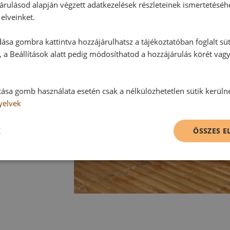
árulásod alapján végzett adatkezelések részleteinek ismertetéséh
elveinket.
ása gombra kattintva hozzájárulhatsz a tájékoztatóban foglalt süt
 a Beállítások alatt pedig módosíthatod a hozzájárulás körét vag
tása gomb használata esetén csak a nélkülözhetetlen sütik kerüln
yelvek
K
ÖSSZES 