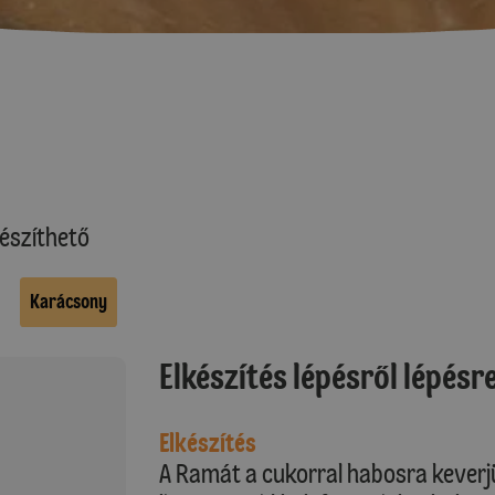
észíthető
Karácsony
Elkészítés lépésről lépésr
Elkészítés
A Ramát a cukorral habosra keverj