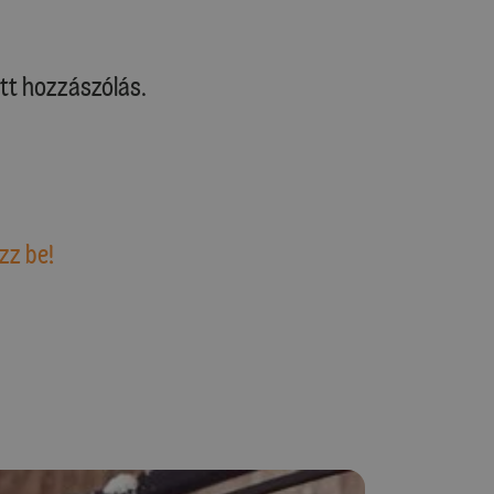
tt hozzászólás.
zz be!