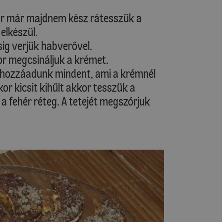
or már majdnem kész rátesszük a
elkészül.
sig verjük habverővel.
or megcsináljuk a krémet.
ajd hozzáadunk mindent, ami a krémnél
kor kicsit kihűlt akkor tesszük a
 a fehér réteg. A tetejét megszórjuk