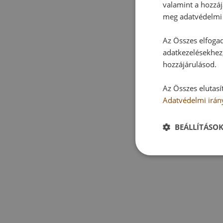
valamint a hozzáj
meg adatvédelmi 
Az Összes elfogad
adatkezelésekhez,
hozzájárulásod.
Az Összes elutasí
Adatvédelmi irán
BEÁLLÍTÁSO