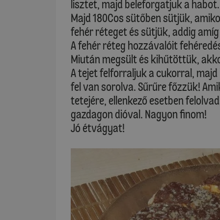
lisztet, majd beleforgatjuk a habot.
Majd 180Cos sütőben sütjük, amik
fehér réteget és sütjük, addig amíg 
A fehér réteg hozzávalóit fehéredé
Miután megsült és kihűtöttük, akk
A tejet felforraljuk a cukorral, m
fel van sorolva. Sűrűre főzzük! Ami
tetejére, ellenkező esetben felolvad
gazdagon dióval. Nagyon finom!
Jó étvágyat!