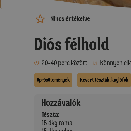
Nincs értékelve
Diós félhold
20-40 perc között
Könnyen elk
Aprósütemények
Kevert tészták, kuglófok
Hozzávalók
Tészta:
15 dkg rama
15 dkg cukor