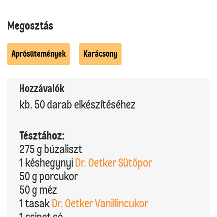
Megosztás
Aprósütemények
Karácsony
Hozzávalók
kb. 50 darab elkészítéséhez
Tésztához:
275 g búzaliszt
1 késhegynyi
Dr. Oetker Sütőpor
50 g porcukor
50 g méz
1 tasak
Dr. Oetker Vanillincukor
1 csipet só