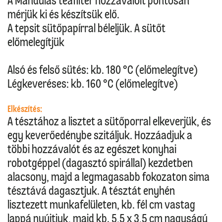
A Mandulás teafilter hozzávalóit pontosan
mérjük ki és készítsük elő.
A tepsit sütőpapírral béleljük. A sütőt
előmelegítjük
Alsó és felső sütés: kb. 180 °C (előmelegítve)
Légkeveréses: kb. 160 °C (előmelegítve)
Elkészítés:
A tésztához a lisztet a sütőporral elkeverjük, és
egy keverőedénybe szitáljuk. Hozzáadjuk a
többi hozzávalót és az egészet konyhai
robotgéppel (dagasztó spirállal) kezdetben
alacsony, majd a legmagasabb fokozaton sima
tésztává dagasztjuk. A tésztát enyhén
lisztezett munkafelületen, kb. fél cm vastag
lappá nyújtjuk, majd kb. 5,5 x 3,5 cm nagyságú