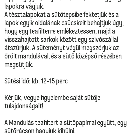
lapokra vágjuk.
A tésztalapokat a sütőtepsibe fektetjük és a
lapok egyik oldalának csücskeit behajtjuk úgy,
hogy egy teafilterre emlékeztessen, majd a
visszahajtott sarkok között egy szívószállal
átszúrjuk. A süteményt végül megszórjuk az
őrölt mandulával, és a sütő középső részében
megsütjük.
Sütési idő: kb. 12-15 perc
Kérjük, vegye figyelembe saját sütője
tulajdonságait!
A Mandulás teafiltert a sütőpapírral együtt, egy
sütőrácson hagyjuk kihűlni.