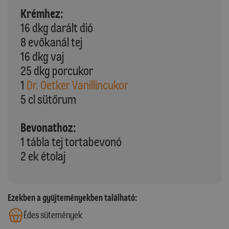
Krémhez:
16 dkg darált dió
8 evőkanál tej
16 dkg vaj
25 dkg porcukor
1
Dr. Oetker Vanillincukor
5 cl sütőrum
Bevonathoz:
1 tábla tej tortabevonó
2 ek étolaj
Ezekben a gyűjteményekben található:
Édes sütemények