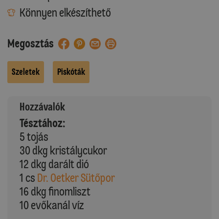
Könnyen elkészíthető
Megosztás
Szeletek
Piskóták
Hozzávalók
Tésztához:
5 tojás
30 dkg kristálycukor
12 dkg darált dió
1 cs
Dr. Oetker Sütőpor
16 dkg finomliszt
10 evőkanál víz