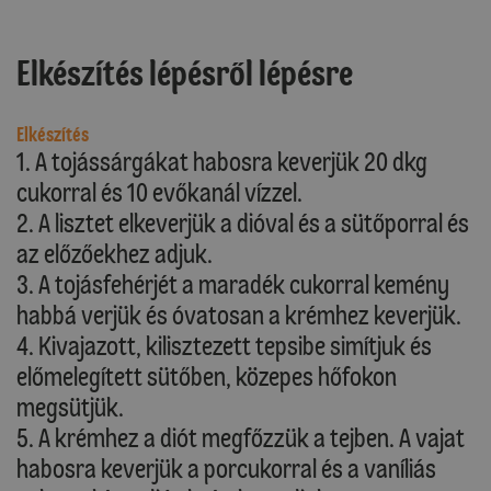
Elkészítés lépésről lépésre
Elkészítés
1. A tojássárgákat habosra keverjük 20 dkg
cukorral és 10 evőkanál vízzel.
2. A lisztet elkeverjük a dióval és a sütőporral és
az előzőekhez adjuk.
3. A tojásfehérjét a maradék cukorral kemény
habbá verjük és óvatosan a krémhez keverjük.
4. Kivajazott, kilisztezett tepsibe simítjuk és
előmelegített sütőben, közepes hőfokon
megsütjük.
5. A krémhez a diót megfőzzük a tejben. A vajat
habosra keverjük a porcukorral és a vaníliás