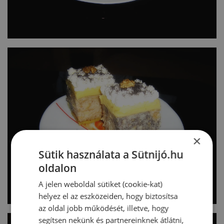
×
Sütik használata a Sütnijó.hu
oldalon
A jelen weboldal sütiket (cookie-kat)
helyez el az eszközeiden, hogy biztosítsa
az oldal jobb működését, illetve, hogy
segítsen nekünk és partnereinknek átlátni,