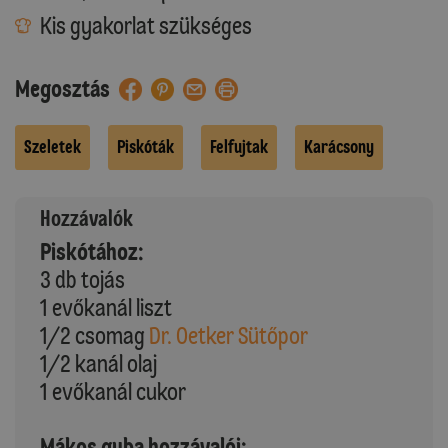
Kis gyakorlat szükséges
Megosztás
Szeletek
Piskóták
Felfujtak
Karácsony
Hozzávalók
Piskótához:
3 db tojás
1 evőkanál liszt
1/2 csomag
Dr. Oetker Sütőpor
1/2 kanál olaj
1 evőkanál cukor
Mákos guba hozzávalói: