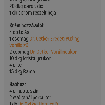
20 dkg darált dió
1 db citrom reszelt héja
Krém hozzávalói:
4 db tojás
1 csomag
Dr. Oetker Eredeti Puding
vaníliaízű
2 csomag
Dr. Oetker Vanillincukor
10 dkg kristálycukor
4 dl tej
15 dkg Rama
Habhoz:
4 dl habtejszín
2 evőkanál porcukor
1 db
Dr. Oetker Habfixáló