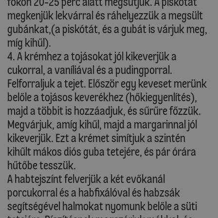
fokon 20-25 perc alatt megsütjük. A piskótát
megkenjük lekvárral és ráhelyezzük a megsült
gubánkat,(a piskótát, és a gubát is várjuk meg,
míg kihűl).
4. A krémhez a tojásokat jól kikeverjük a
cukorral, a vaníliával és a pudingporral.
Felforraljuk a tejet. Először egy keveset merünk
belőle a tojásos keverékhez (hőkiegyenlítés),
majd a többit is hozzáadjuk, és sűrűre főzzük.
Megvárjuk, amíg kihűl, majd a margarinnal jól
kikeverjük. Ezt a krémet simítjuk a szintén
kihűlt mákos diós guba tetejére, és pár órára
hűtőbe tesszük.
A habtejszínt felverjük a két evőkanál
porcukorral és a habfixálóval és habzsák
segítségével halmokat nyomunk belőle a süti