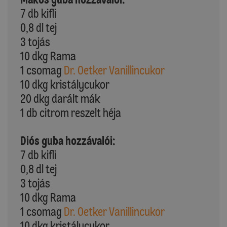
7 db kifli
0,8 dl tej
3 tojás
10 dkg Rama
1 csomag
Dr. Oetker Vanillincukor
10 dkg kristálycukor
20 dkg darált mák
1 db citrom reszelt héja
Diós guba hozzávalói:
7 db kifli
0,8 dl tej
3 tojás
10 dkg Rama
1 csomag
Dr. Oetker Vanillincukor
10 dkg kristálycukor