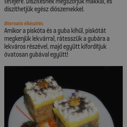
tetejére. Díszítésnek megszórjuk mákkal, és
díszíthetjük egész diószemekkel.
Alternatív elkészítés
Amikor a piskóta és a guba kihűl, piskótát
megkenjük lekvárral, rátesszük a gubára a
lekváros részével, majd együtt kifordítjuk
óvatosan gubával együtt!