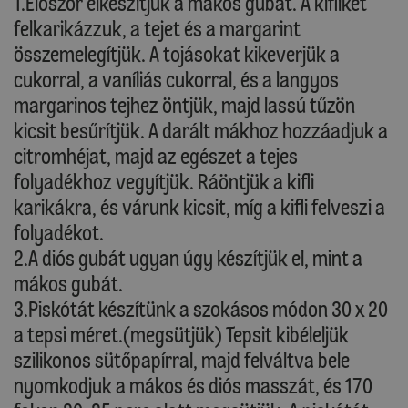
1.Először elkészítjük a mákos gubát. A kifliket
felkarikázzuk, a tejet és a margarint
összemelegítjük. A tojásokat kikeverjük a
cukorral, a vaníliás cukorral, és a langyos
margarinos tejhez öntjük, majd lassú tűzön
kicsit besűrítjük. A darált mákhoz hozzáadjuk a
citromhéjat, majd az egészet a tejes
folyadékhoz vegyítjük. Ráöntjük a kifli
karikákra, és várunk kicsit, míg a kifli felveszi a
folyadékot.
2.A diós gubát ugyan úgy készítjük el, mint a
mákos gubát.
3.Piskótát készítünk a szokásos módon 30 x 20
a tepsi méret.(megsütjük) Tepsit kibéleljük
szilikonos sütőpapírral, majd felváltva bele
nyomkodjuk a mákos és diós masszát, és 170