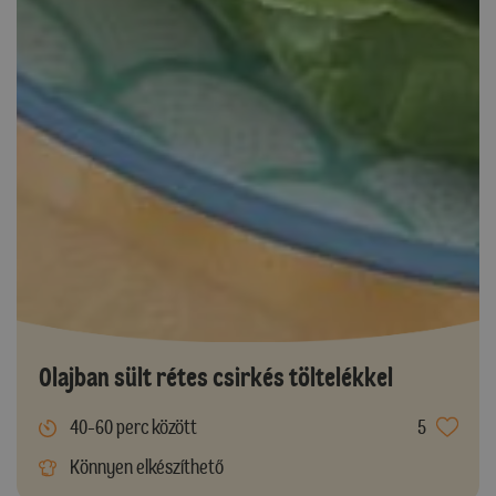
Olajban sült rétes csirkés töltelékkel
40-60 perc között
5
Könnyen elkészíthető