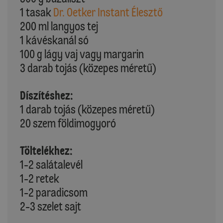
1 tasak
Dr. Oetker Instant Élesztő
200 ml langyos tej
1 kávéskanál só
100 g lágy vaj vagy margarin
3 darab tojás (közepes méretű)
Díszítéshez:
1 darab tojás (közepes méretű)
20 szem földimogyoró
Töltelékhez:
1-2 salátalevél
1-2 retek
1-2 paradicsom
2-3 szelet sajt