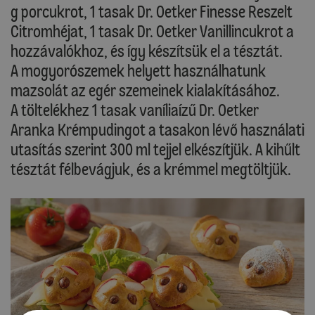
g porcukrot, 1 tasak Dr. Oetker Finesse Reszelt
Citromhéjat, 1 tasak Dr. Oetker Vanillincukrot a
hozzávalókhoz, és így készítsük el a tésztát.
A mogyorószemek helyett használhatunk
mazsolát az egér szemeinek kialakításához.
A töltelékhez 1 tasak vaníliaízű Dr. Oetker
Aranka Krémpudingot a tasakon lévő használati
utasítás szerint 300 ml tejjel elkészítjük. A kihűlt
tésztát félbevágjuk, és a krémmel megtöltjük.