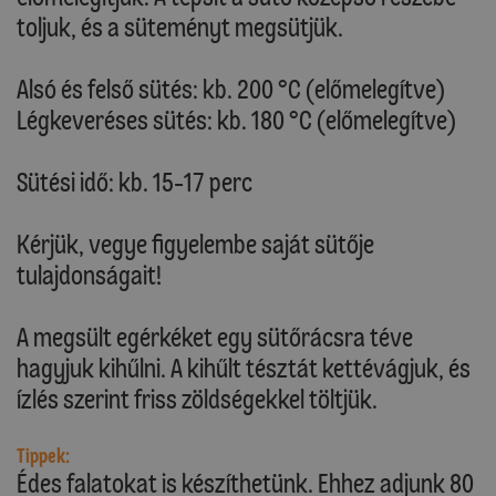
toljuk, és a süteményt megsütjük.
Alsó és felső sütés: kb. 200 °C (előmelegítve)
Légkeveréses sütés: kb. 180 °C (előmelegítve)
Sütési idő: kb. 15-17 perc
Kérjük, vegye figyelembe saját sütője
tulajdonságait!
A megsült egérkéket egy sütőrácsra téve
hagyjuk kihűlni. A kihűlt tésztát kettévágjuk, és
ízlés szerint friss zöldségekkel töltjük.
Tippek:
Édes falatokat is készíthetünk. Ehhez adjunk 80