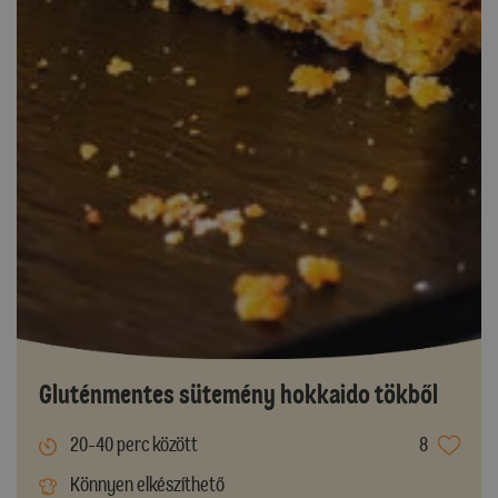
Gluténmentes sütemény hokkaido tökből
20-40 perc között
8
Könnyen elkészíthető