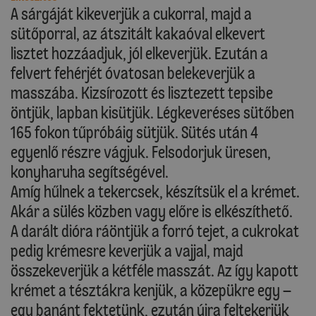
A sárgáját kikeverjük a cukorral, majd a
sütőporral, az átszitált kakaóval elkevert
lisztet hozzáadjuk, jól elkeverjük. Ezután a
felvert fehérjét óvatosan belekeverjük a
masszába. Kizsírozott és lisztezett tepsibe
öntjük, lapban kisütjük. Légkeveréses sütőben
165 fokon tűpróbáig sütjük. Sütés után 4
egyenlő részre vágjuk. Felsodorjuk üresen,
konyharuha segítségével.
Amíg hűlnek a tekercsek, készítsük el a krémet.
Akár a sülés közben vagy előre is elkészíthető.
A darált dióra ráöntjük a forró tejet, a cukrokat
pedig krémesre keverjük a vajjal, majd
összekeverjük a kétféle masszát. Az így kapott
krémet a tésztákra kenjük, a közepükre egy –
egy banánt fektetünk, ezután újra feltekerjük