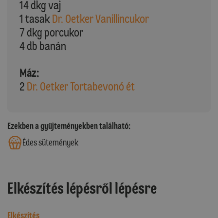
14 dkg vaj
1 tasak
Dr. Oetker Vanillincukor
7 dkg porcukor
4 db banán
Máz:
2
Dr. Oetker Tortabevonó ét
Ezekben a gyűjteményekben található:
Édes sütemények
Elkészítés lépésről lépésre
Elkészítés