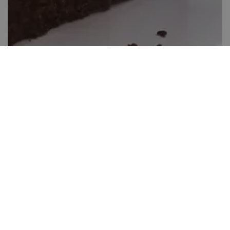
Halloween brownies
40-60 perc között
1
Könnyen elkészíthető