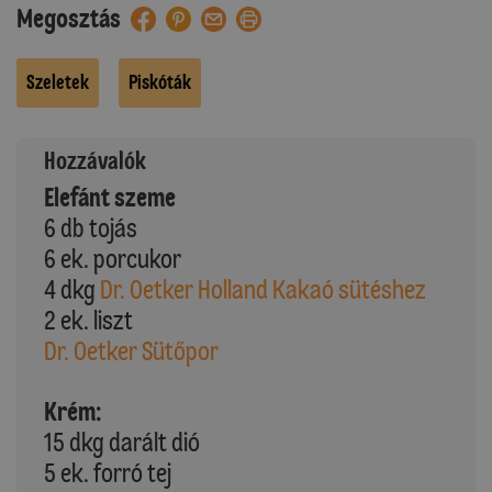
Megosztás
Szeletek
Piskóták
Hozzávalók
Elefánt szeme
6 db tojás
6 ek. porcukor
4 dkg
Dr. Oetker Holland Kakaó sütéshez
2 ek. liszt
Dr. Oetker Sütőpor
Krém:
15 dkg darált dió
5 ek. forró tej