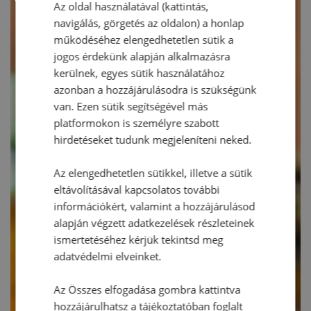
Az oldal használatával (kattintás,
navigálás, görgetés az oldalon) a honlap
működéséhez elengedhetetlen sütik a
jogos érdekünk alapján alkalmazásra
kerülnek, egyes sütik használatához
azonban a hozzájárulásodra is szükségünk
van. Ezen sütik segítségével más
platformokon is személyre szabott
hirdetéseket tudunk megjeleníteni neked.
Az elengedhetetlen sütikkel, illetve a sütik
eltávolításával kapcsolatos további
információkért, valamint a hozzájárulásod
alapján végzett adatkezelések részleteinek
ismertetéséhez kérjük tekintsd meg
adatvédelmi elveinket.
Az Összes elfogadása gombra kattintva
hozzájárulhatsz a tájékoztatóban foglalt