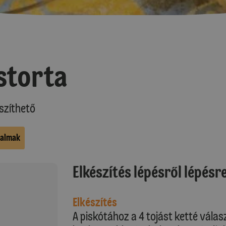
storta
szíthető
kalmak
Elkészítés lépésről lépésr
Elkészítés
A piskótához a 4 tojást ketté válas