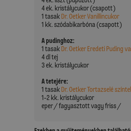
4 ek. kristálycukor (csapott)
1 tasak
Dr. Oetker Vanillincukor
1 kk. szódabikarbóna (csapott)
A pudinghoz:
1 tasak
Dr. Oetker Eredeti Puding va
4 dl tej
3 ek. kristálycukor
A tetejére:
1 tasak
Dr. Oetker Tortazselé színte
1-2 kk. kristálycukor
eper / fagyasztott vagy friss /
Ezekben a gyűjteményekben található