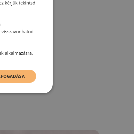
ez kérjük tekintsd
i
tt hozzászólás.
y visszavonhatod
ek alkalmazásra.
zz be!
ELFOGADÁSA