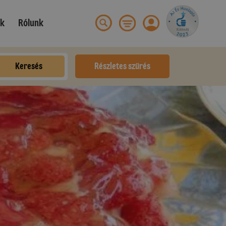
ek
Rólunk
Keresés
Részletes szűrés