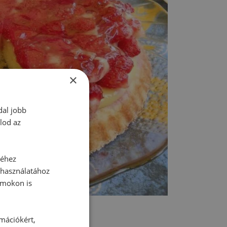
×
dal jobb
lod az
séhez
 használatához
rmokon is
rmációkért,