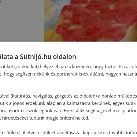
lata a Sütnijó.hu oldalon
ütiket (cookie-kat) helyez el az eszközeiden, hogy biztosítsa az ol
e, hogy segítsen nekünk és partnereinknek átlátni, hogyan haszná
tával (kattintás, navigálás, görgetés az oldalon) a honlap működé
ütik a jogos érdekünk alapján alkalmazásra kerülnek, egyes sütik
rulásodra is szükségünk van. Ezen sütik segítségével más platfo
t hirdetéseket tudunk megjeleníteni neked.
 sütikkel, illetve a sütik eltávolításával kapcsolatos további info