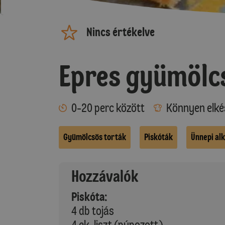
Nincs értékelve
Epres gyümölc
0-20 perc között
Könnyen elké
Gyümölcsös torták
Piskóták
Ünnepi al
Hozzávalók
Piskóta:
4 db tojás
4 ek. liszt (púpozott)