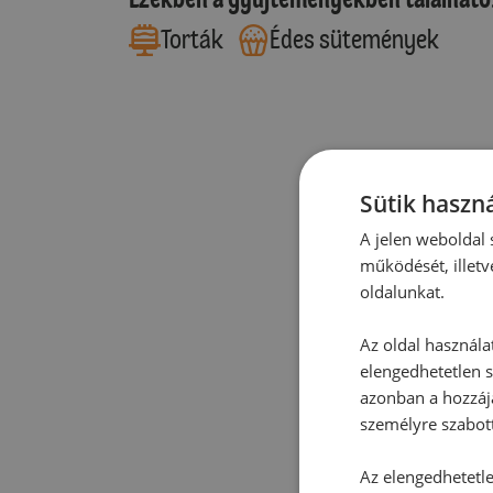
Torták
Édes sütemények
Sütik haszná
A jelen weboldal s
működését, illetv
oldalunkat.
Az oldal használa
elengedhetetlen s
azonban a hozzájá
személyre szabot
Az elengedhetetlen