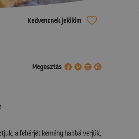
Kedvencnek jelölöm
Megosztás
e
ztjuk, a fehérjét kemény habbá verjük,