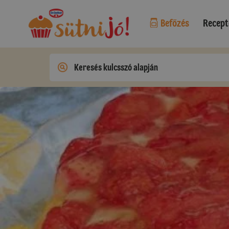
Befőzés
Recept