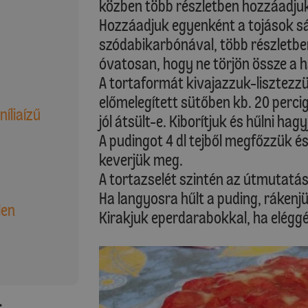
közben több részletben hozzáadjuk 
Hozzáadjuk egyenként a tojások sár
szódabikarbónával, több részletb
óvatosan, hogy ne törjön össze a h
A tortaformát kivajazzuk-lisztezzü
előmelegített sütőben kb. 20 percig
níliaízű
jól átsült-e. Kiborítjuk és hűlni hagy
A pudingot 4 dl tejből megfőzzük é
keverjük meg.
A tortazselét szintén az útmutatás 
Ha langyosra hűlt a puding, rákenjü
len
Kirakjuk eperdarabokkal, ha eléggé 
: