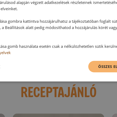
árulásod alapján végzett adatkezelések részleteinek ismertetéséh
Hozzászólások
elveinket.
ása gombra kattintva hozzájárulhatsz a tájékoztatóban foglalt süt
Ehhez a recepthez még nem érkeze
 a Beállítások alatt pedig módosíthatod a hozzájárulás körét vag
Hozzászólás írása
tása gomb használata esetén csak a nélkülözhetetlen sütik kerüln
yelvek
Vélemény írásához, kérjük,
jelentke
K
ÖSSZES 
RECEPTAJÁNLÓ