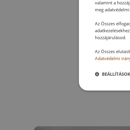
valamint a hozzáj
meg adatvédelmi 
Az Összes elfogad
adatkezelésekhez,
hozzájárulásod.
Az Összes elutasí
Adatvédelmi irán
BEÁLLÍTÁSO