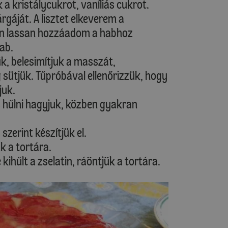
a kristálycukrot, vaníliás cukrot.
gáját. A lisztet elkeverem a
en lassan hozzáadom a habhoz
ab.
k, belesimítjuk a masszát,
 sütjük. Tűpróbával ellenőrizzük, hogy
juk.
s hűlni hagyjuk, közben gyakran
szerint készítjük el.
k a tortára.
kihűlt a zselatin, ráöntjük a tortára.