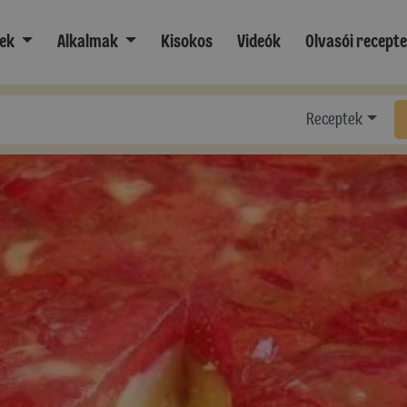
ek
Alkalmak
Kisokos
Videók
Olvasói recept
Receptek