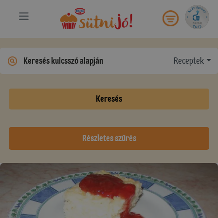
Receptek
Keresés
Részletes szűrés