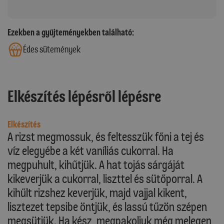
Ezekben a gyűjteményekben található:
Édes sütemények
Elkészítés lépésről lépésre
Elkészítés
A rizst megmossuk, és feltesszük főni a tej és
víz elegyébe a két vaníliás cukorral. Ha
megpuhult, kihűtjük. A hat tojás sárgáját
kikeverjük a cukorral, liszttel és sütőporral. A
kihűlt rizshez keverjük, majd vajjal kikent,
lisztezet tepsibe öntjük, és lassú tűzön szépen
megsütjük. Ha kész, megpakoljuk még melegen