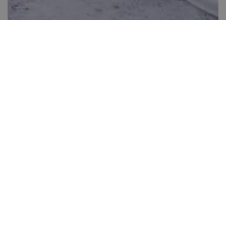
Mákos guba torta
Több, mint 60 perc
118
Könnyen elkészíthető