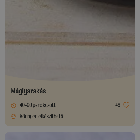
Máglyarakás
40-60 perc között
49
Könnyen elkészíthető