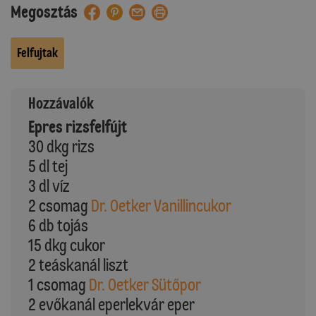
Megosztás
Felfujtak
Hozzávalók
Epres rizsfelfújt
30 dkg rizs
5 dl tej
3 dl víz
2 csomag
Dr. Oetker Vanillincukor
6 db tojás
15 dkg cukor
2 teáskanál liszt
1 csomag
Dr. Oetker Sütőpor
2 evőkanál eperlekvár eper