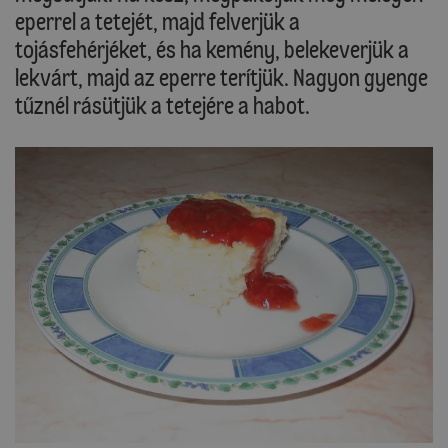
eperrel a tetejét, majd felverjük a
tojásfehérjéket, és ha kemény, belekeverjük a
lekvárt, majd az eperre terítjük. Nagyon gyenge
tűznél rásütjük a tetejére a habot.