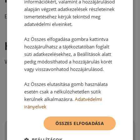
információkért, valamint a hozzájárulásod
alapján végzett adatkezelések részleteinek
Ehhez a recepthez még nem érkezett hozzászólás.
ismertetéséhez kérjük tekintsd meg
adatvédelmi elveinket.
Az Összes elfogadása gombra kattintva
Hozzászólás írása
hozzájárulhatsz a tájékoztatóban foglalt
süti adatkezelésekhez, a Beállítások alatt
pedig módosíthatod a hozzájárulás körét
Vélemény írásához, kérjük,
jelentkezz be!
vagy visszavonhatod hozzájárulásod.
Az Összes elutasítása gomb használata
RECEPTAJÁNLÓ
esetén csak a nélkülözhetetlen sütik
kerülnek alkalmazásra.
Adatvédelmi
irányelvek
ÖSSZES ELFOGADÁSA
BEÁLLÍTÁSOK