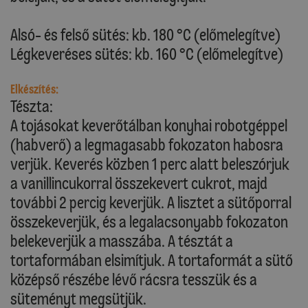
Alsó- és felső sütés: kb. 180 °C (előmelegítve)
Légkeveréses sütés: kb. 160 °C (előmelegítve)
Elkészítés:
Tészta:
A tojásokat keverőtálban konyhai robotgéppel
(habverő) a legmagasabb fokozaton habosra
verjük. Keverés közben 1 perc alatt beleszórjuk
a vanillincukorral összekevert cukrot, majd
további 2 percig keverjük. A lisztet a sütőporral
összekeverjük, és a legalacsonyabb fokozaton
belekeverjük a masszába. A tésztát a
tortaformában elsimítjuk. A tortaformát a sütő
középső részébe lévő rácsra tesszük és a
süteményt megsütjük.