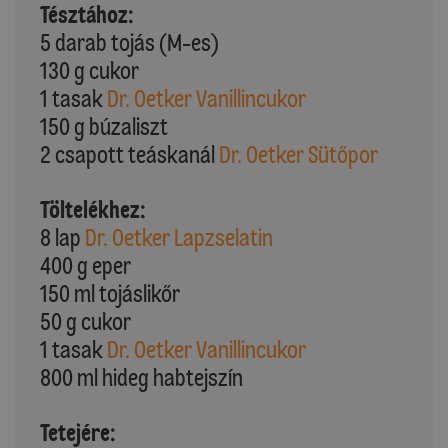
Tésztához:
5 darab tojás (M-es)
130 g cukor
1 tasak
Dr. Oetker Vanillincukor
150 g búzaliszt
2 csapott teáskanál
Dr. Oetker Sütőpor
Töltelékhez:
8 lap
Dr. Oetker Lapzselatin
400 g eper
150 ml tojáslikőr
50 g cukor
1 tasak
Dr. Oetker Vanillincukor
800 ml hideg habtejszín
Tetejére: