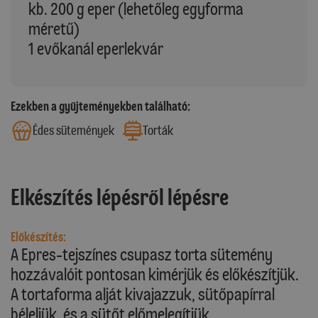
kb. 200 g eper (lehetőleg egyforma
méretű)
1 evőkanál eperlekvár
Ezekben a gyűjteményekben található:
Édes sütemények
Torták
Elkészítés lépésről lépésre
Előkészítés:
A Epres-tejszínes csupasz torta sütemény
hozzávalóit pontosan kimérjük és előkészítjük.
A tortaforma alját kivajazzuk, sütőpapírral
béleljük, és a sütőt előmelegítjük.