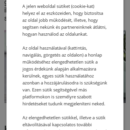
gyakorlottabbak a lapok megkenése és
A jelen weboldal sütiket (cookie-kat)
illesztése után szív formájúra alakíthatják, a
helyez el az eszközeiden, hogy biztosítsa
sütemény díszítése előtt.
az oldal jobb működését, illetve, hogy
segítsen nekünk és partnereinknek átlátni,
hogyan használod az oldalunkat.
Az oldal használatával (kattintás,
navigálás, görgetés az oldalon) a honlap
működéséhez elengedhetetlen sütik a
jogos érdekünk alapján alkalmazásra
kerülnek, egyes sütik használatához
azonban a hozzájárulásodra is szükségünk
van. Ezen sütik segítségével más
platformokon is személyre szabott
hirdetéseket tudunk megjeleníteni neked.
Az elengedhetetlen sütikkel, illetve a sütik
eltávolításával kapcsolatos további
Hozzászólások