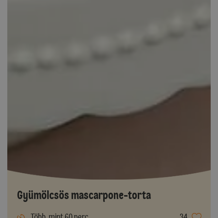
Gyümölcsös mascarpone-torta
Több, mint 60 perc
34