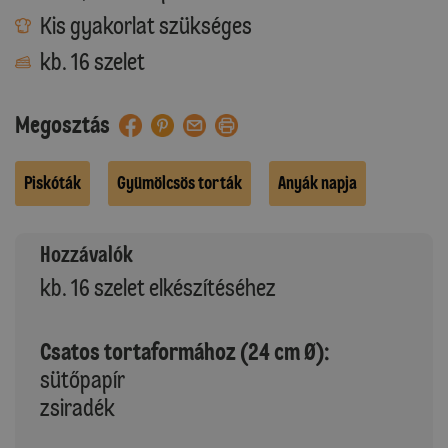
Kis gyakorlat szükséges
kb. 16 szelet
Megosztás
Piskóták
Gyümölcsös torták
Anyák napja
Hozzávalók
kb. 16 szelet elkészítéséhez
Csatos tortaformához (24 cm Ø):
sütőpapír
zsiradék