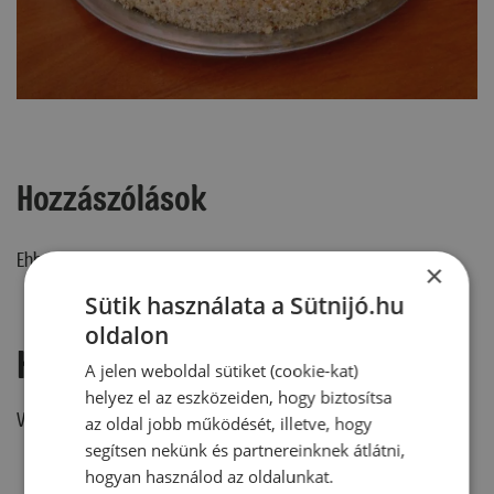
Hozzászólások
Ehhez a recepthez még nem érkezett hozzászólás.
×
Sütik használata a Sütnijó.hu
oldalon
Hozzászólás írása
A jelen weboldal sütiket (cookie-kat)
helyez el az eszközeiden, hogy biztosítsa
Vélemény írásához, kérjük,
jelentkezz be!
az oldal jobb működését, illetve, hogy
segítsen nekünk és partnereinknek átlátni,
hogyan használod az oldalunkat.