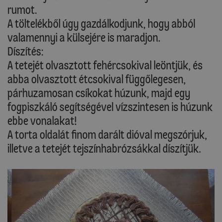
rumot.
A töltelékből úgy gazdálkodjunk, hogy abból
valamennyi a külsejére is maradjon.
Díszítés:
A tetejét olvasztott fehércsokival leöntjük, és
abba olvasztott étcsokival függőlegesen,
párhuzamosan csíkokat húzunk, majd egy
fogpiszkáló segítségével vízszintesen is húzunk
ebbe vonalakat!
A torta oldalát finom darált dióval megszórjuk,
illetve a tetejét tejszínhabrózsákkal díszítjük.