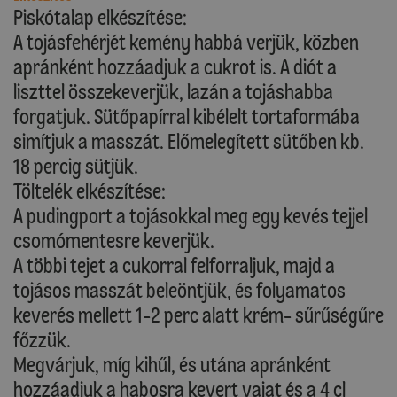
Piskótalap elkészítése:
A tojásfehérjét kemény habbá verjük, közben
apránként hozzáadjuk a cukrot is. A diót a
liszttel összekeverjük, lazán a tojáshabba
forgatjuk. Sütőpapírral kibélelt tortaformába
simítjuk a masszát. Előmelegített sütőben kb.
18 percig sütjük.
Töltelék elkészítése:
A pudingport a tojásokkal meg egy kevés tejjel
csomómentesre keverjük.
A többi tejet a cukorral felforraljuk, majd a
tojásos masszát beleöntjük, és folyamatos
keverés mellett 1-2 perc alatt krém- sűrűségűre
főzzük.
Megvárjuk, míg kihűl, és utána apránként
hozzáadjuk a habosra kevert vajat és a 4 cl