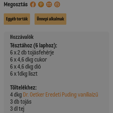
Megosztás
Egyéb torták
Ünnepi alkalmak
Hozzávalók
Tésztához (6 laphoz):
6 x 2 db tojásfehérje
6 x 4,6 dkg cukor
6 x 4,6 dkg dió
6 x 1dkg liszt
Töltelékhez:
4 dkg
Dr. Oetker Eredeti Puding vaníliaízű
3 db tojás
3 dl tej