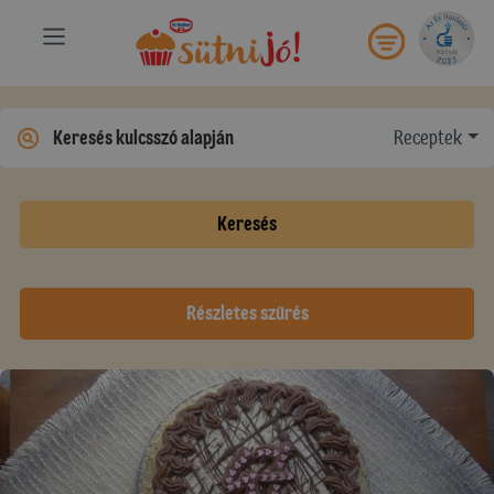
Receptek
Keresés
Részletes szűrés