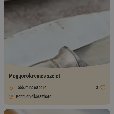
Mogyorókrémes szelet
Több, mint 60 perc
3
Könnyen elkészíthető