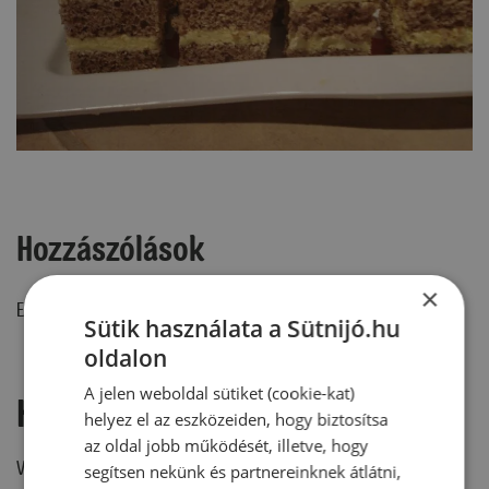
Hozzászólások
×
Ehhez a recepthez még nem érkezett hozzászólás.
Sütik használata a Sütnijó.hu
oldalon
A jelen weboldal sütiket (cookie-kat)
Hozzászólás írása
helyez el az eszközeiden, hogy biztosítsa
az oldal jobb működését, illetve, hogy
Vélemény írásához, kérjük,
jelentkezz be!
segítsen nekünk és partnereinknek átlátni,