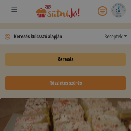
Receptek
Keresés
Részletes szűrés