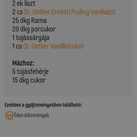
2 ek liszt
2 cs
Dr. Oetker Eredeti Puding vaníliaízű
25 dkg Rama
20 dkg porcukor
1 tojássárgája
1 cs
Dr. Oetker Vanillincukor
Mázhoz:
5 tojásfehérje
15 dkg cukor
Ezekben a gyűjteményekben található:
Édes sütemények