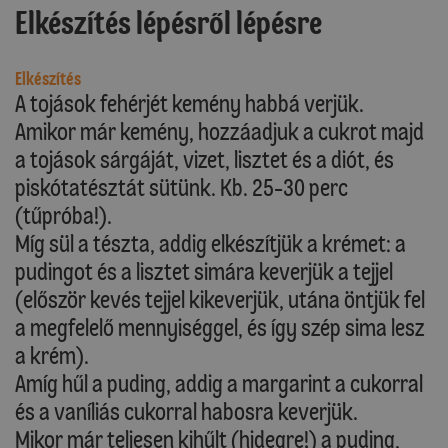
Elkészítés lépésről lépésre
Elkészítés
A tojások fehérjét kemény habbá verjük.
Amikor már kemény, hozzáadjuk a cukrot majd
a tojások sárgáját, vizet, lisztet és a diót, és
piskótatésztát sütünk. Kb. 25-30 perc
(tűpróba!).
Míg sül a tészta, addig elkészítjük a krémet: a
pudingot és a lisztet simára keverjük a tejjel
(először kevés tejjel kikeverjük, utána öntjük fel
a megfelelő mennyiséggel, és így szép sima lesz
a krém).
Amíg hűl a puding, addig a margarint a cukorral
és a vaníliás cukorral habosra keverjük.
Mikor már teljesen kihűlt (hidegre!) a puding,