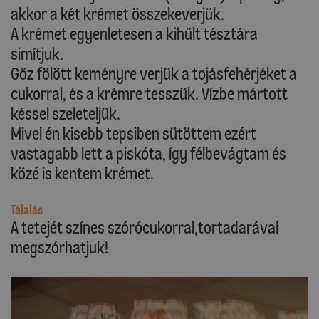
akkor a két krémet összekeverjük.
A krémet egyenletesen a kihűlt tésztára
simítjuk.
Gőz fölött keményre verjük a tojásfehérjéket a
cukorral, és a krémre tesszük. Vízbe mártott
késsel szeleteljük.
Mivel én kisebb tepsiben sütöttem ezért
vastagabb lett a piskóta, így félbevágtam és
közé is kentem krémet.
Tálalás
A tetejét színes szórócukorral,tortadarával
megszórhatjuk!