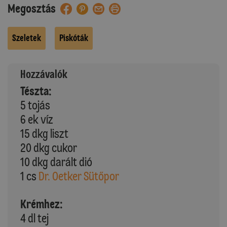
Megosztás
Szeletek
Piskóták
Hozzávalók
Tészta:
5 tojás
6 ek víz
15 dkg liszt
20 dkg cukor
10 dkg darált dió
1 cs
Dr. Oetker Sütőpor
Krémhez:
4 dl tej