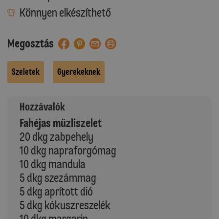
Könnyen elkészíthető
Megosztás
Szeletek
Gyerekeknek
Hozzávalók
Fahéjas műzliszelet
20 dkg zabpehely
10 dkg napraforgómag
10 dkg mandula
5 dkg szezámmag
5 dkg aprított dió
5 dkg kókuszreszelék
10 dkg margarin