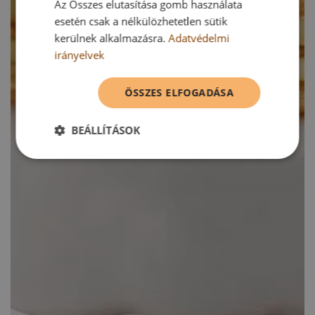
Az Összes elutasítása gomb használata
esetén csak a nélkülözhetetlen sütik
kerülnek alkalmazásra.
Adatvédelmi
irányelvek
ÖSSZES ELFOGADÁSA
BEÁLLÍTÁSOK