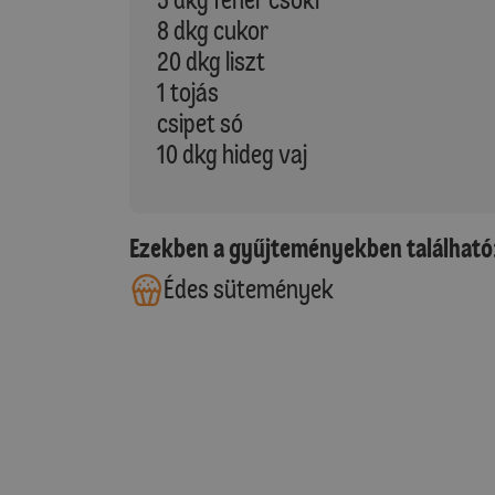
8 dkg cukor
20 dkg liszt
1 tojás
csipet só
10 dkg hideg vaj
Ezekben a gyűjteményekben található
Édes sütemények