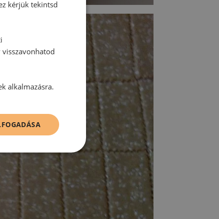
ez kérjük tekintsd
i
y visszavonhatod
ek alkalmazásra.
ELFOGADÁSA