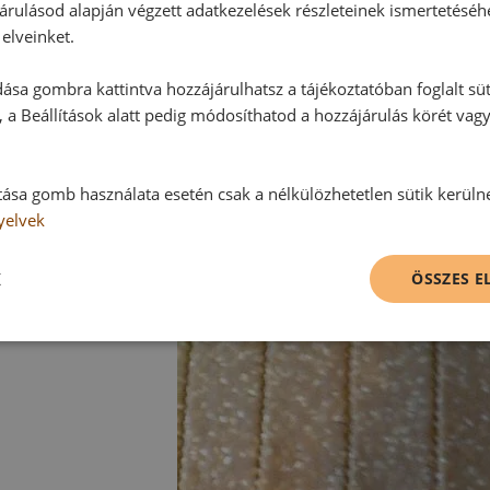
árulásod alapján végzett adatkezelések részleteinek ismertetéséh
elveinket.
ása gombra kattintva hozzájárulhatsz a tájékoztatóban foglalt süt
 a Beállítások alatt pedig módosíthatod a hozzájárulás körét vag
tása gomb használata esetén csak a nélkülözhetetlen sütik kerüln
yelvek
K
ÖSSZES 