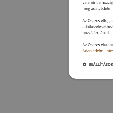
valamint a hozzáj
meg adatvédelmi 
Az Összes elfogad
adatkezelésekhez,
hozzájárulásod.
Az Összes elutasí
Adatvédelmi irán
BEÁLLÍTÁSO