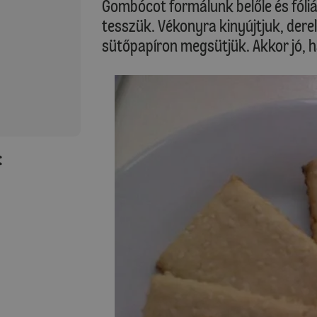
Gombócot formálunk belőle és fóli
tesszük. Vékonyra kinyújtjuk, der
sütőpapíron megsütjük. Akkor jó, ha
: