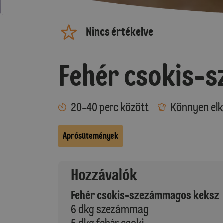
Nincs értékelve
Fehér csokis-
20-40 perc között
Könnyen elk
Aprósütemények
Hozzávalók
Fehér csokis-szezámmagos keksz
6 dkg szezámmag
5 dkg fehér csoki