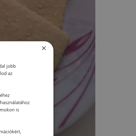
×
dal jobb
lod az
séhez
 használatához
rmokon is
rmációkért,