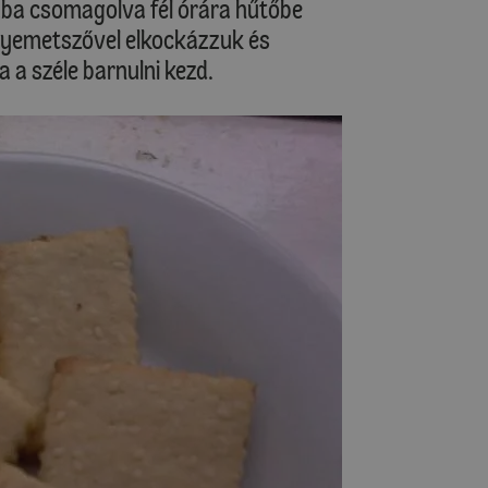
ába csomagolva fél órára hűtőbe
elyemetszővel elkockázzuk és
 a széle barnulni kezd.