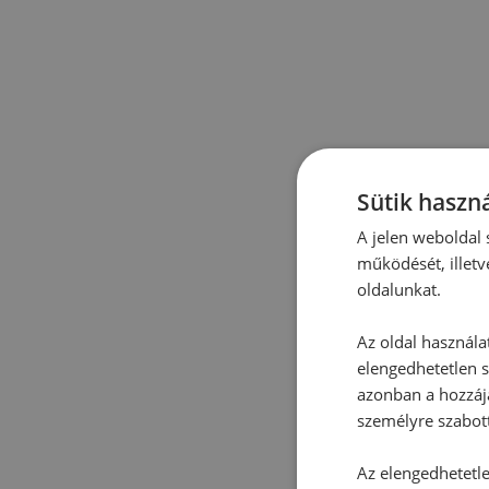
Sütik haszná
A jelen weboldal s
működését, illetv
oldalunkat.
Az oldal használa
elengedhetetlen s
azonban a hozzájá
személyre szabot
Az elengedhetetlen