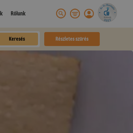
ek
Rólunk
Keresés
Részletes szűrés