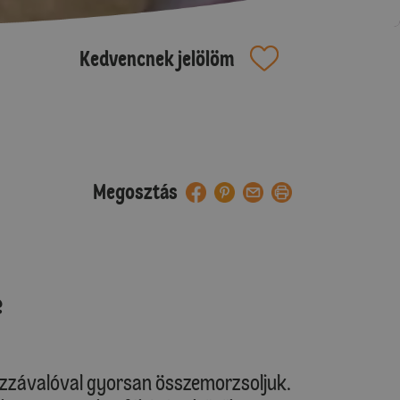
Kedvencnek jelölöm
Megosztás
e
hozzávalóval gyorsan összemorzsoljuk.