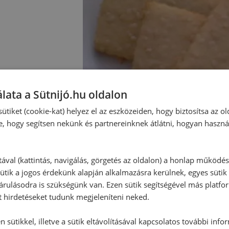
lata a Sütnijó.hu oldalon
ütiket (cookie-kat) helyez el az eszközeiden, hogy biztosítsa az ol
e, hogy segítsen nekünk és partnereinknek átlátni, hogyan haszná
tával (kattintás, navigálás, görgetés az oldalon) a honlap működé
ütik a jogos érdekünk alapján alkalmazásra kerülnek, egyes sütik
rulásodra is szükségünk van. Ezen sütik segítségével más platfo
t hirdetéseket tudunk megjeleníteni neked.
 sütikkel, illetve a sütik eltávolításával kapcsolatos további info