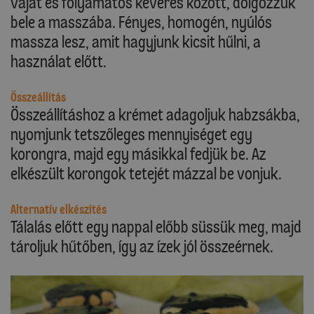
vajat és folyamatos keverés között, dolgozzuk
bele a masszába. Fényes, homogén, nyúlós
massza lesz, amit hagyjunk kicsit hűlni, a
használat előtt.
Összeállítás
Összeállításhoz a krémet adagoljuk habzsákba,
nyomjunk tetszőleges mennyiséget egy
korongra, majd egy másikkal fedjük be. Az
elkészült korongok tetejét mázzal be vonjuk.
Alternatív elkészítés
Tálalás előtt egy nappal előbb süssük meg, majd
tároljuk hűtőben, így az ízek jól összeérnek.