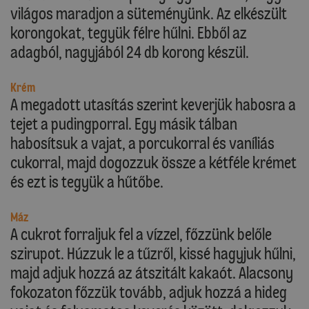
világos maradjon a süteményünk. Az elkészült
korongokat, tegyük félre hűlni. Ebből az
adagból, nagyjából 24 db korong készül.
Krém
A megadott utasítás szerint keverjük habosra a
tejet a pudingporral. Egy másik tálban
habosítsuk a vajat, a porcukorral és vaníliás
cukorral, majd dogozzuk össze a kétféle krémet
és ezt is tegyük a hűtőbe.
Máz
A cukrot forraljuk fel a vízzel, főzzünk belőle
szirupot. Húzzuk le a tűzről, kissé hagyjuk hűlni,
majd adjuk hozzá az átszitált kakaót. Alacsony
fokozaton főzzük tovább, adjuk hozzá a hideg