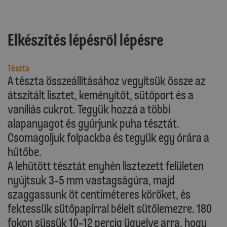
Elkészítés lépésről lépésre
Tészta
A tészta összeállításához vegyítsük össze az
átszitált lisztet, keményítőt, sütőport és a
vaníliás cukrot. Tegyük hozzá a többi
alapanyagot és gyúrjunk puha tésztát.
Csomagoljuk folpackba és tegyük egy órára a
hűtőbe.
A lehűtött tésztát enyhén lisztezett felületen
nyújtsuk 3-5 mm vastagságúra, majd
szaggassunk öt centiméteres köröket, és
fektessük sütőpapírral bélelt sütőlemezre. 180
fokon süssük 10-12 percig ügyelve arra, hogy