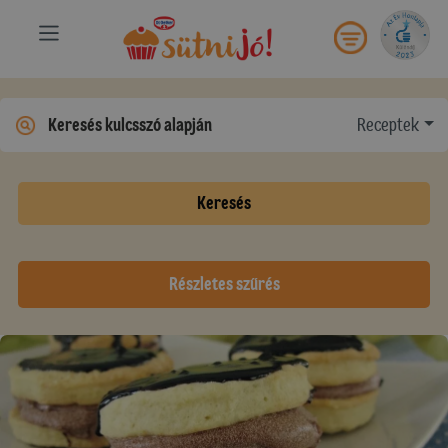
Receptek
Keresés
Részletes szűrés