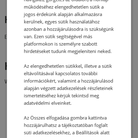
működéséhez elengedhetetlen sütik a
jogos érdekünk alapján alkalmazásra
Hozzászólások
kerülnek, egyes sütik használatához
azonban a hozzájárulásodra is szükségünk
van. Ezen sütik segítségével más
Ehhez a recepthez még nem érkezett hozzászólás.
platformokon is személyre szabott
hirdetéseket tudunk megjeleníteni neked.
Hozzászólás írása
Az elengedhetetlen sütikkel, illetve a sütik
eltávolításával kapcsolatos további
információkért, valamint a hozzájárulásod
Vélemény írásához, kérjük,
jelentkezz be!
alapján végzett adatkezelések részleteinek
ismertetéséhez kérjük tekintsd meg
adatvédelmi elveinket.
RECEPTAJÁNLÓ
Az Összes elfogadása gombra kattintva
hozzájárulhatsz a tájékoztatóban foglalt
süti adatkezelésekhez, a Beállítások alatt