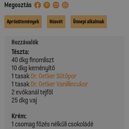
Megosztás
Aprósütemények
Húsvét
Ünnepi alkalmak
Hozzávalók
Tészta:
40 dkg finomliszt
10 dkg keményítő
1 tasak
Dr. Oetker Sütőpor
1 tasak
Dr. Oetker Vanillincukor
2 evőkanál tejföl
25 dkg vaj
Krém:
1 csomag főzés nélküli csokoládé