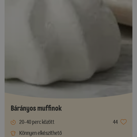
Bárányos muffinok
20-40 perc között
44
Könnyen elkészíthető