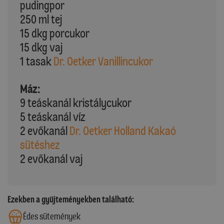
pudingpor
250 ml tej
15 dkg porcukor
15 dkg vaj
1 tasak
Dr. Oetker Vanillincukor
Máz:
9 teáskanál kristálycukor
5 teáskanál víz
2 evőkanál
Dr. Oetker Holland Kakaó
sütéshez
2 evőkanál vaj
Ezekben a gyűjteményekben található:
Édes sütemények