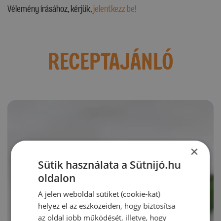
Vélemény írásához, kérjük,
jelentkezz be!
RECEPTAJÁNLÓ
×
Sütik használata a Sütnijó.hu
oldalon
A jelen weboldal sütiket (cookie-kat)
helyez el az eszközeiden, hogy biztosítsa
az oldal jobb működését, illetve, hogy