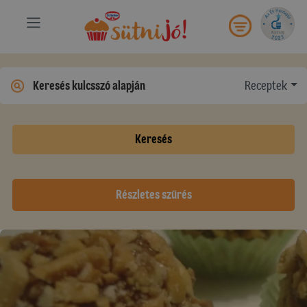
Receptek
Keresés
Részletes szűrés