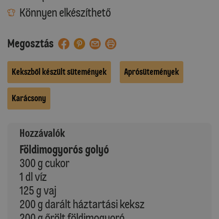
Könnyen elkészíthető
Megosztás
Kekszből készült sütemények
Aprósütemények
Karácsony
Hozzávalók
Földimogyorós golyó
300 g cukor
1 dl víz
125 g vaj
200 g darált háztartási keksz
200 g őrölt földimogyoró