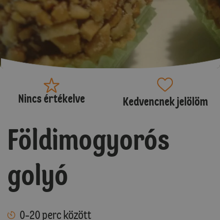
Nincs értékelve
Kedvencnek jelölöm
Földimogyorós
golyó
0-20 perc között