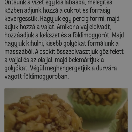
Öntsünk a vizet egy kis lábasba, melegítés
közben adjunk hozzá a cukrot és forrásig
kevergessük. Hagyjuk egy percig forrni, majd
adjuk hozzá a vajat. Amikor a vaj elolvadt,
hozzáadjuk a kekszet és a földimogyorót. Majd
hagyjuk kihűlni, kisebb golyókat formálunk a
masszából. A csokit összeolvasztjuk gőz felett
a vajjal és az olajjal, majd belemártjuk a
golyókat. Végül meghengergetjük a durvára
vágott földimogyoróban.