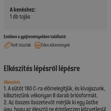
A kenéshez:
1 db tojás
Ezekben a gyűjteményekben található:
Kelt tészták
Édes sütemények
Elkészítés lépésről lépésre
Elkészítés
1. A sütőt 180 C-ra előmelegítjük, és kivajazunk,
kilisztezünk vékonyan 8 darab briósformát.
2. Az összes összetevőt mérjük ki egy üstbe
úgy, hogy az élesztő ne érintkezzen közvetlenül