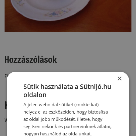
Hozzászólások
Ehhez a recepthez még nem érkezett hozzászólás.
×
Sütik használata a Sütnijó.hu
oldalon
Hozzászólás írása
A jelen weboldal sütiket (cookie-kat)
helyez el az eszközeiden, hogy biztosítsa
az oldal jobb működését, illetve, hogy
Vélemény írásához, kérjük,
jelentkezz be!
segítsen nekünk és partnereinknek átlátni,
hogyan használod az oldalunkat.