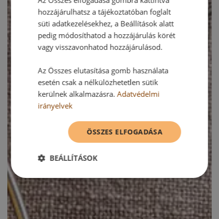
Az Összes elfogadása gombra kattintva
hozzájárulhatsz a tájékoztatóban foglalt
süti adatkezelésekhez, a Beállítások alatt
pedig módosíthatod a hozzájárulás körét
vagy visszavonhatod hozzájárulásod.
Az Összes elutasítása gomb használata
esetén csak a nélkülözhetetlen sütik
kerülnek alkalmazásra.
Adatvédelmi
irányelvek
ÖSSZES ELFOGADÁSA
BEÁLLÍTÁSOK