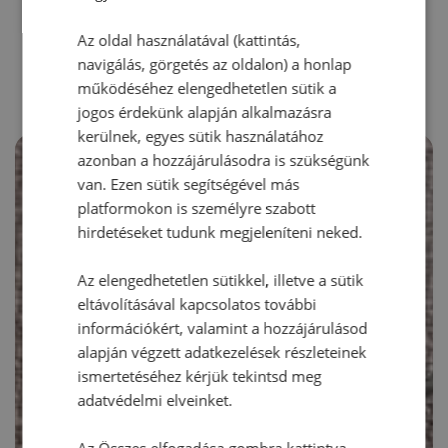
RECEPTAJÁNLÓ
Az oldal használatával (kattintás,
navigálás, görgetés az oldalon) a honlap
működéséhez elengedhetetlen sütik a
jogos érdekünk alapján alkalmazásra
kerülnek, egyes sütik használatához
azonban a hozzájárulásodra is szükségünk
van. Ezen sütik segítségével más
platformokon is személyre szabott
hirdetéseket tudunk megjeleníteni neked.
Az elengedhetetlen sütikkel, illetve a sütik
eltávolításával kapcsolatos további
információkért, valamint a hozzájárulásod
alapján végzett adatkezelések részleteinek
ismertetéséhez kérjük tekintsd meg
adatvédelmi elveinket.