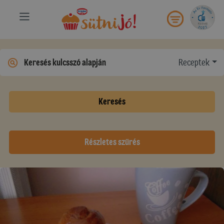
Receptek
Keresés
Részletes szűrés