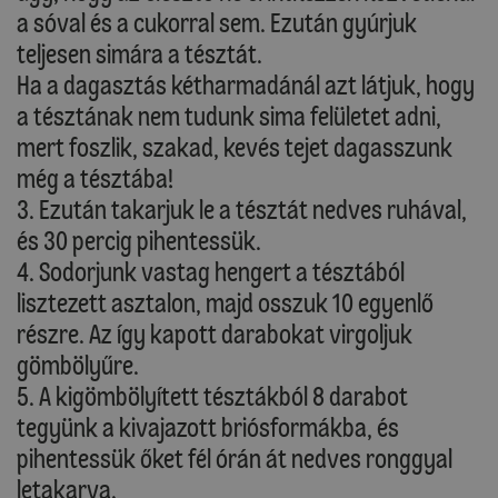
a sóval és a cukorral sem. Ezután gyúrjuk
teljesen simára a tésztát.
Ha a dagasztás kétharmadánál azt látjuk, hogy
a tésztának nem tudunk sima felületet adni,
mert foszlik, szakad, kevés tejet dagasszunk
még a tésztába!
3. Ezután takarjuk le a tésztát nedves ruhával,
és 30 percig pihentessük.
4. Sodorjunk vastag hengert a tésztából
lisztezett asztalon, majd osszuk 10 egyenlő
részre. Az így kapott darabokat virgoljuk
gömbölyűre.
5. A kigömbölyített tésztákból 8 darabot
tegyünk a kivajazott briósformákba, és
pihentessük őket fél órán át nedves ronggyal
letakarva.