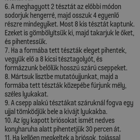
6. A meghagyott 2 tésztát az előbbi módon
sodorjuk hengerré, majd osszuk 4 egyenlő
részre mindegyiket. Most 8 kis tésztát kaptunk.
Ezeket is gömbölyítsük ki, majd takarjuk le őket,
és pihentessük.
7. Ha a formába tett tészták eleget pihentek,
vegyük elő a 8 kicsi tésztagolyót, és
formázzunk belőlük hosszú szárú cseppeket.
8. Mártsuk lisztbe mutatóujjunkat, majd a
formába tett tészták közepébe fúrjunk mély,
széles lyukakat.
9. A csepp alakú tésztákat száruknál fogva egy
ujjal tömködjük bele a kivájt lyukakba.
10. Az így kapott briósokat ismét nedves
konyharuha alatt pihentetjük 30 percen át.
11. Ha kellően megkeltek a briósok, tojással