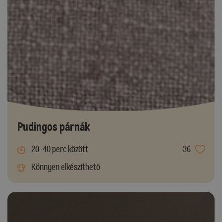
Pudingos párnák
20-40 perc között
36
Könnyen elkészíthető