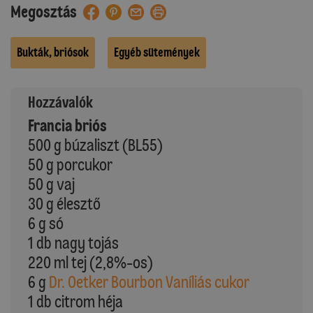
Megosztás
Bukták, briósok
Egyéb sütemények
Hozzávalók
Francia briós
500 g búzaliszt (BL55)
50 g porcukor
50 g vaj
30 g élesztő
6 g só
1 db nagy tojás
220 ml tej (2,8%-os)
6 g
Dr. Oetker Bourbon Vaníliás cukor
1 db citrom héja