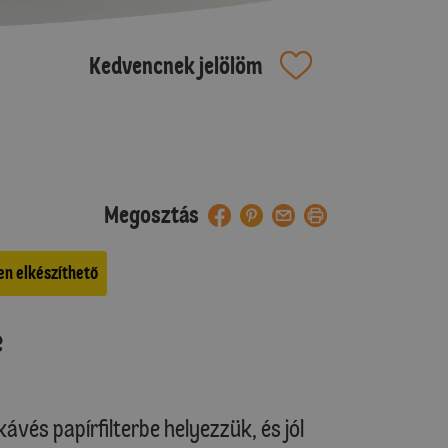
Kedvencnek jelölöm
Megosztás
n elkészíthető
e
ávés papírfilterbe helyezzük, és jól