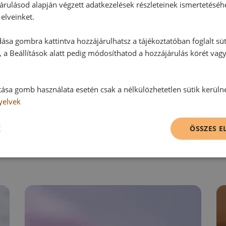
árulásod alapján végzett adatkezelések részleteinek ismertetéséh
Ehhez a recepthez még nem érkeze
elveinket.
ása gombra kattintva hozzájárulhatsz a tájékoztatóban foglalt süt
 a Beállítások alatt pedig módosíthatod a hozzájárulás körét vag
Hozzászólás írása
Vélemény írásához, kérjük,
jelentke
tása gomb használata esetén csak a nélkülözhetetlen sütik kerüln
yelvek
K
ÖSSZES 
RECEPTAJÁNLÓ