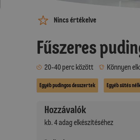
Nincs értékelve
Fűszeres pudin
20-40 perc között
Könnyen elk
Egyéb pudingos desszertek
Egyéb sütés nél
Hozzávalók
kb. 4 adag elkészítéséhez