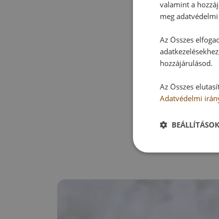
valamint a hozzáj
meg adatvédelmi 
Az Összes elfogad
adatkezelésekhez,
hozzájárulásod.
Az Összes elutasí
Adatvédelmi irán
BEÁLLÍTÁSO