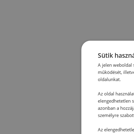
Sütik haszná
A jelen weboldal s
működését, illetv
oldalunkat.
Az oldal használa
elengedhetetlen s
azonban a hozzájá
személyre szabot
Az elengedhetetlen