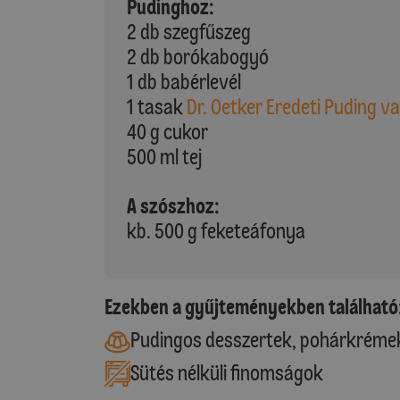
Pudinghoz:
2 db szegfűszeg
2 db borókabogyó
1 db babérlevél
1 tasak
Dr. Oetker Eredeti Puding va
40 g cukor
500 ml tej
A szószhoz:
kb. 500 g feketeáfonya
Ezekben a gyűjteményekben található
Pudingos desszertek, pohárkréme
Sütés nélküli finomságok