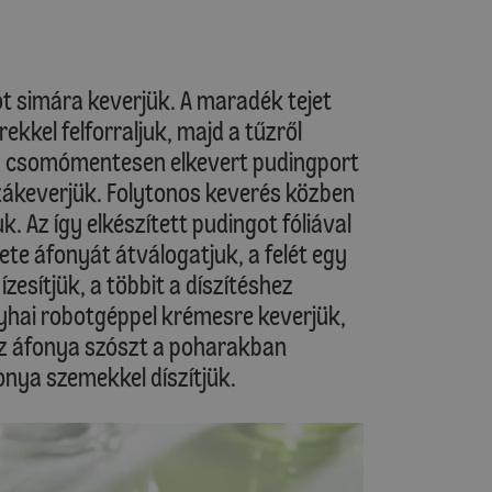
ot simára keverjük. A maradék tejet
ekkel felforraljuk, majd a tűzről
és a csomómentesen elkevert pudingport
zákeverjük. Folytonos keverés közben
k. Az így elkészített pudingot fóliával
kete áfonyát átválogatjuk, a felét egy
zesítjük, a többit a díszítéshez
nyhai robotgéppel krémesre keverjük,
Az áfonya szószt a poharakban
onya szemekkel díszítjük.