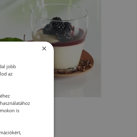
×
dal jobb
lod az
séhez
 használatához
rmokon is
rmációkért,