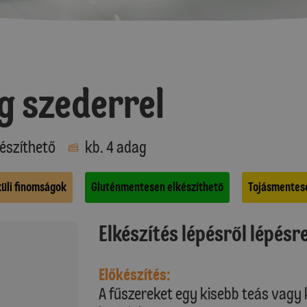
g szederrel
észíthető
kb. 4 adag
küli finomságok
Gluténmentesen elkészíthető
Tojásmentese
Elkészítés lépésről lépésr
Előkészítés:
A fűszereket egy kisebb teás vagy k