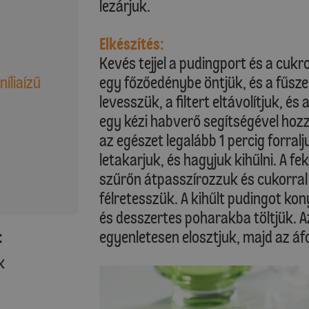
lezárjuk.
Elkészítés:
Kevés tejjel a pudingport és a cukr
níliaízű
egy főzőedénybe öntjük, és a fűszer
levesszük, a filtert eltávolítjuk, 
egy kézi habverő segítségével hoz
az egészet legalább 1 percig forralju
letakarjuk, és hagyjuk kihűlni. A fe
szűrőn átpasszírozzuk és cukorral í
félretesszük. A kihűlt pudingot ko
és desszertes poharakba töltjük. 
:
egyenletesen elosztjuk, majd az áf
k