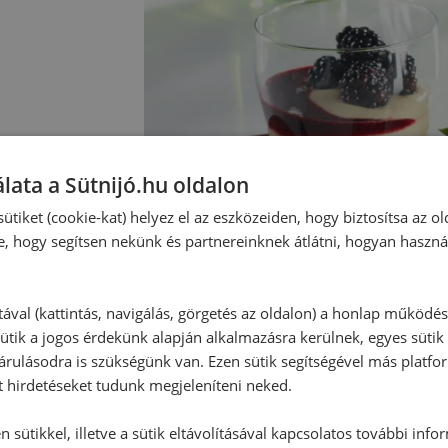
lata a Sütnijó.hu oldalon
ütiket (cookie-kat) helyez el az eszközeiden, hogy biztosítsa az ol
e, hogy segítsen nekünk és partnereinknek átlátni, hogyan haszná
tával (kattintás, navigálás, görgetés az oldalon) a honlap működé
ütik a jogos érdekünk alapján alkalmazásra kerülnek, egyes sütik
rulásodra is szükségünk van. Ezen sütik segítségével más platfo
t hirdetéseket tudunk megjeleníteni neked.
Hozzászólások
 sütikkel, illetve a sütik eltávolításával kapcsolatos további info