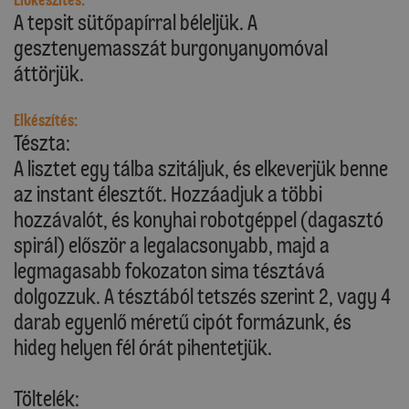
Előkészítés:
A tepsit sütőpapírral béleljük. A
gesztenyemasszát burgonyanyomóval
áttörjük.
Elkészítés:
Tészta:
A lisztet egy tálba szitáljuk, és elkeverjük benne
az instant élesztőt. Hozzáadjuk a többi
hozzávalót, és konyhai robotgéppel (dagasztó
spirál) először a legalacsonyabb, majd a
legmagasabb fokozaton sima tésztává
dolgozzuk. A tésztából tetszés szerint 2, vagy 4
darab egyenlő méretű cipót formázunk, és
hideg helyen fél órát pihentetjük.
Töltelék: