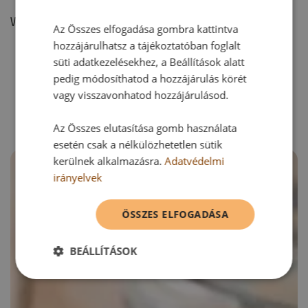
Vélemény írásához, kérjük,
jelentkezz be!
Az Összes elfogadása gombra kattintva
hozzájárulhatsz a tájékoztatóban foglalt
süti adatkezelésekhez, a Beállítások alatt
pedig módosíthatod a hozzájárulás körét
RECEPTAJÁNLÓ
vagy visszavonhatod hozzájárulásod.
Az Összes elutasítása gomb használata
esetén csak a nélkülözhetetlen sütik
kerülnek alkalmazásra.
Adatvédelmi
irányelvek
ÖSSZES ELFOGADÁSA
BEÁLLÍTÁSOK