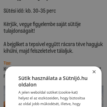
Sütési idő: kb. 30-35 perc
Kérjük, vegye figyelembe saját sütője
tulajdonságait!
A bejgliket a tepsivel együtt rácsra téve hagyjuk
kihűlni, majd felszeletelve tálaljuk.
Tipp:
Keverhetünk a töltelékbe 100 g rumba áztatott
×
mazsolát vagy apróra vágott aszalt szilvát.
Sütik használata a Sütnijó.hu
oldalon
A jelen weboldal sütiket (cookie-kat)
helyez el az eszközeiden, hogy biztosítsa
az oldal jobb működését, illetve, hogy