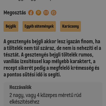
Megosztás
Bejglik
Egyéb sütemények
Karácsony
A gesztenyés bejgli akkor lesz igazán finom, ha
a töltelék nem túl száraz, de nem is nehezíti el a
tésztát. A gesztenyés bejgli töltelék rumos,
vaníliás ízesítéssel kap mélyebb karaktert, a
recept sikerét pedig a megfelelő krémesség és
a pontos sütési idő is segíti.
Hozzávalók
2 nagy, vagy 4 közepes méretű rúd
elkészítéséhez