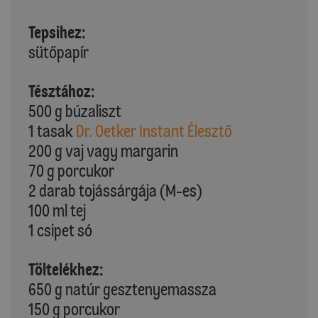
Tepsihez:
sütőpapír
Tésztához:
500 g búzaliszt
1 tasak
Dr. Oetker Instant Élesztő
200 g vaj vagy margarin
70 g porcukor
2 darab tojássárgája (M-es)
100 ml tej
1 csipet só
Töltelékhez:
650 g natúr gesztenyemassza
150 g porcukor