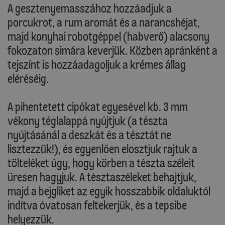
A gesztenyemasszához hozzáadjuk a
porcukrot, a rum aromát és a narancshéjat,
majd konyhai robotgéppel (habverő) alacsony
fokozaton simára keverjük. Közben apránként a
tejszínt is hozzáadagoljuk a krémes állag
eléréséig.
A pihentetett cipókat egyesével kb. 3 mm
vékony téglalappá nyújtjuk (a tészta
nyújtásánál a deszkát és a tésztát ne
lisztezzük!), és egyenlően elosztjuk rajtuk a
tölteléket úgy, hogy körben a tészta széleit
üresen hagyjuk. A tésztaszéleket behajtjuk,
majd a bejgliket az egyik hosszabbik oldaluktól
indítva óvatosan feltekerjük, és a tepsibe
helyezzük.