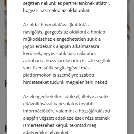
segítsen nekünk és partnereinknek átlátni,
hogyan használod az oldalunkat.
Az oldal használatával (kattintás,
navigálás, görgetés az oldalon) a honlap
működéséhez elengedhetetlen sütik a
jogos érdekünk alapján alkalmazásra
kerülnek, egyes sütik használatához
azonban a hozzájárulásodra is szükségünk
van. Ezen sütik segítségével más
platformokon is személyre szabott
Hozzászólások
hirdetéseket tudunk megjeleníteni neked.
Az elengedhetetlen sütikkel, illetve a sütik
Ehhez a recepthez még nem érkezett hozzászólás.
eltávolításával kapcsolatos további
információkért, valamint a hozzájárulásod
alapján végzett adatkezelések részleteinek
ismertetéséhez kérjük tekintsd meg
Hozzászólás írása
adatvédelmi elveinket.