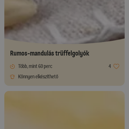
Rumos-mandulás trüffelgolyók
Több, mint 60 perc
4
Könnyen elkészíthető