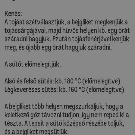
Kenés:
A tojást szétválasztjuk, a bejgliket megkenjük a
tojássárgájával, majd hűvös helyen kb. egy órát
száradni hagyjuk. Ezután tojásfehérjével kenjük
meg, és újabb egy órát hagyjuk száradni.
A sütőt előmelegítjük.
Alsó és felső sütés: kb. 180 °C (előmelegítve)
Légkeveréses sütés: kb. 160 °C (előmelegítve)
A bejgliket több helyen megszurkáljuk, hogy a
keletkező gőz távozni tudjon, így nem reped ki a
tészta. A tepsit a sütő középső részébe toljuk,
és a bejgliket megsütjük.