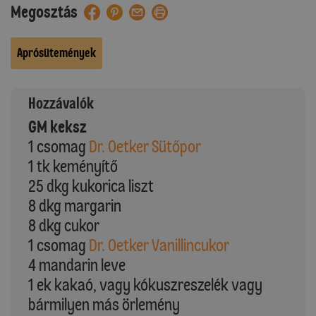
Megosztás
Aprósütemények
Hozzávalók
GM keksz
1 csomag
Dr. Oetker Sütőpor
1 tk keményítő
25 dkg kukorica liszt
8 dkg margarin
8 dkg cukor
1 csomag
Dr. Oetker Vanillincukor
4 mandarin leve
1 ek kakaó, vagy kókuszreszelék vagy
bármilyen más örlemény