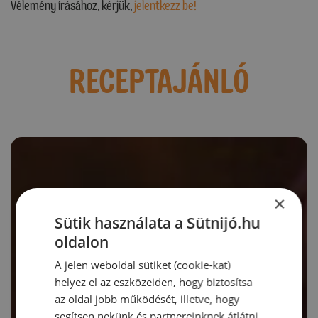
Vélemény írásához, kérjük,
jelentkezz be!
RECEPTAJÁNLÓ
×
Sütik használata a Sütnijó.hu
oldalon
A jelen weboldal sütiket (cookie-kat)
helyez el az eszközeiden, hogy biztosítsa
az oldal jobb működését, illetve, hogy
segítsen nekünk és partnereinknek átlátni,