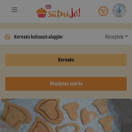
Receptek
Keresés
Részletes szűrés