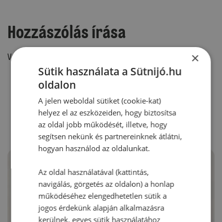
Hozzászólás írása
×
Vélemény írásához, kérjük,
jelentkezz be!
Sütik használata a Sütnijó.hu
oldalon
RECEPTAJÁNLÓ
A jelen weboldal sütiket (cookie-kat)
helyez el az eszközeiden, hogy biztosítsa
az oldal jobb működését, illetve, hogy
segítsen nekünk és partnereinknek átlátni,
hogyan használod az oldalunkat.
Az oldal használatával (kattintás,
navigálás, görgetés az oldalon) a honlap
működéséhez elengedhetetlen sütik a
jogos érdekünk alapján alkalmazásra
kerülnek, egyes sütik használatához