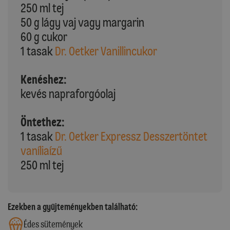
250 ml tej
50 g lágy vaj vagy margarin
60 g cukor
1 tasak
Dr. Oetker Vanillincukor
Kenéshez:
kevés napraforgóolaj
Öntethez:
1 tasak
Dr. Oetker Expressz Desszertöntet
vaníliaízű
250 ml tej
Ezekben a gyűjteményekben található:
Édes sütemények