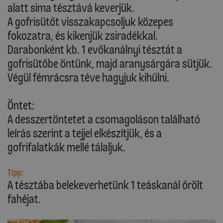
alatt sima tésztává keverjük.
A gofrisütőt visszakapcsoljuk közepes
fokozatra, és kikenjük zsiradékkal.
Darabonként kb. 1 evőkanálnyi tésztát a
gofrisütőbe öntünk, majd aranysárgára sütjük.
Végül fémrácsra téve hagyjuk kihűlni.
Öntet:
A desszertöntetet a csomagoláson található
leírás szerint a tejjel elkészítjük, és a
gofrifalatkák mellé tálaljuk.
Tipp:
A tésztába belekeverhetünk 1 teáskanál őrölt
fahéjat.