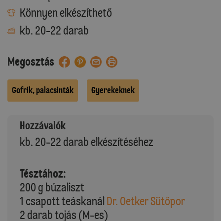
Könnyen elkészíthető
kb. 20-22 darab
Megosztás
Gofrik, palacsinták
Gyerekeknek
Hozzávalók
kb. 20-22 darab elkészítéséhez
Tésztához:
200 g búzaliszt
1 csapott teáskanál
Dr. Oetker Sütőpor
2 darab tojás (M-es)