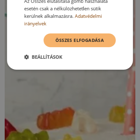
Az Összes elutasítása gomb használata
esetén csak a nélkülözhetetlen sütik
kerülnek alkalmazásra.
Adatvédelmi
irányelvek
ÖSSZES ELFOGADÁSA
BEÁLLÍTÁSOK