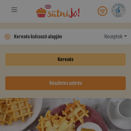
Receptek
Keresés
Részletes szűrés