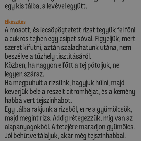
egy kis tálba, a levével együtt.
Elkészítés
A mosott, és lecsöpögtetett rizst tegyük fel főni
a cukros tejben egy csipet sóval. Figyeljük, mert
szeret kifutni, aztán szaladhatunk utána, nem
beszélve a tűzhely tisztításáról.
Közben, ha nagyon elfőtt a tej pótoljuk, ne
legyen száraz.
Ha megpuhult a rizsünk, hagyjuk hűlni, majd
keverjük bele a reszelt citromhéjat, és a kemény
habbá vert tejszínhabot.
Egy tálba rakjunk a rizsből, erre a gyümölcsök,
majd megint rizs. Addig rétegezzük, míg van az
alapanyagokból. A tetejére maradjon gyümölcs.
Jól behűtve tálaljuk, akár még tejszínhabbal.