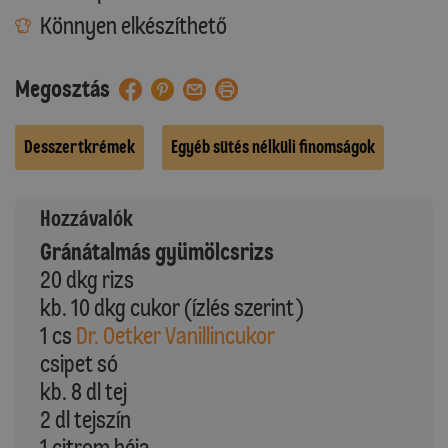
Könnyen elkészíthető
Megosztás
Desszertkrémek
Egyéb sütés nélküli finomságok
Hozzávalók
Gránátalmás gyümölcsrizs
20 dkg rizs
kb. 10 dkg cukor (ízlés szerint)
1 cs
Dr. Oetker Vanillincukor
csipet só
kb. 8 dl tej
2 dl tejszín
1 citrom héja