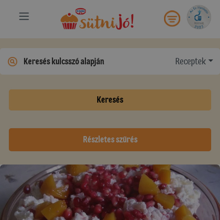
Receptek
Keresés
Részletes szűrés