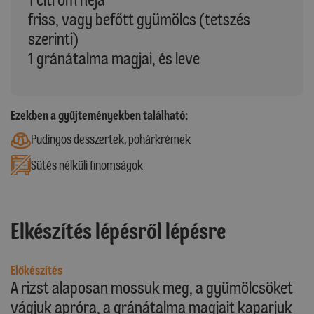
friss, vagy befőtt gyümölcs (tetszés
szerinti)
1 gránátalma magjai, és leve
Ezekben a gyűjteményekben található:
Pudingos desszertek, pohárkrémek
Sütés nélküli finomságok
Elkészítés lépésről lépésre
Előkészítés
A rizst alaposan mossuk meg, a gyümölcsöket
vágjuk apróra, a gránátalma magjait kaparjuk