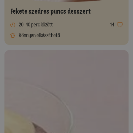
Fekete szedres puncs desszert
20-40 perc között
14
Könnyen elkészíthető