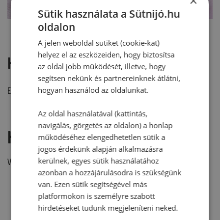
×
Sütik használata a Sütnijó.hu
oldalon
A jelen weboldal sütiket (cookie-kat)
helyez el az eszközeiden, hogy biztosítsa
Hozzászólások
az oldal jobb működését, illetve, hogy
segítsen nekünk és partnereinknek átlátni,
hogyan használod az oldalunkat.
Ehhez a recepthez még nem érkezett hozzászólás.
Az oldal használatával (kattintás,
navigálás, görgetés az oldalon) a honlap
Hozzászólás írása
működéséhez elengedhetetlen sütik a
jogos érdekünk alapján alkalmazásra
kerülnek, egyes sütik használatához
Vélemény írásához, kérjük,
jelentkezz be!
azonban a hozzájárulásodra is szükségünk
van. Ezen sütik segítségével más
platformokon is személyre szabott
RECEPTAJÁNLÓ
hirdetéseket tudunk megjeleníteni neked.