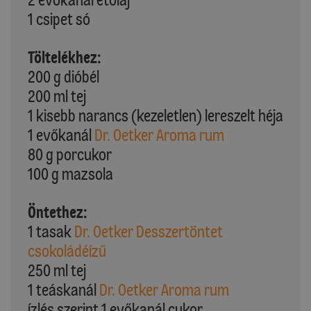
1 csipet só
Töltelékhez:
200 g dióbél
200 ml tej
1 kisebb narancs (kezeletlen) lereszelt héja
1 evőkanál
Dr. Oetker Aroma rum
80 g porcukor
100 g mazsola
Öntethez:
1 tasak
Dr. Oetker Desszertöntet
csokoládéízű
250 ml tej
1 teáskanál
Dr. Oetker Aroma rum
ízlés szerint 1 evőkanál cukor