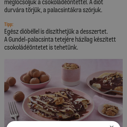
meglocsoljuk a csokoládéöntettel. A diót
durvára törjük, a palacsintákra szórjuk.
Tipp:
Egész dióbéllel is díszíthetjük a desszertet.
A Gundel-palacsinta tetejére házilag készített
csokoládéöntetet is tehetünk.