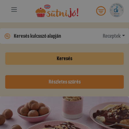
Receptek
Keresés
Részletes szűrés