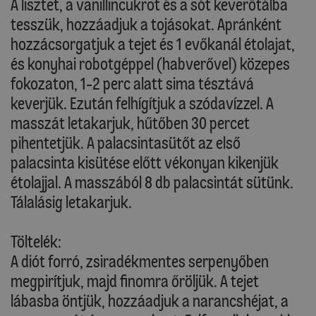
A lisztet, a vanillincukrot és a sót keverőtálba
tesszük, hozzáadjuk a tojásokat. Apránként
hozzácsorgatjuk a tejet és 1 evőkanál étolajat,
és konyhai robotgéppel (habverővel) közepes
fokozaton, 1-2 perc alatt sima tésztává
keverjük. Ezután felhígítjuk a szódavízzel. A
masszát letakarjuk, hűtőben 30 percet
pihentetjük. A palacsintasütőt az első
palacsinta kisütése előtt vékonyan kikenjük
étolajjal. A masszából 8 db palacsintát sütünk.
Tálalásig letakarjuk.
Töltelék:
A diót forró, zsiradékmentes serpenyőben
megpirítjuk, majd finomra őröljük. A tejet
lábasba öntjük, hozzáadjuk a narancshéjat, a