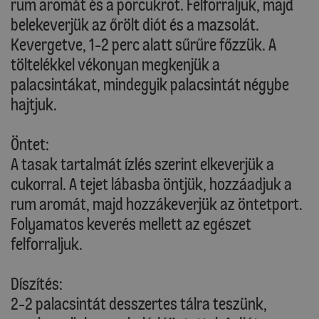
rum aromát és a porcukrot. Felforraljuk, majd
belekeverjük az őrölt diót és a mazsolát.
Kevergetve, 1-2 perc alatt sűrűre főzzük. A
töltelékkel vékonyan megkenjük a
palacsintákat, mindegyik palacsintát négybe
hajtjuk.
Öntet:
A tasak tartalmát ízlés szerint elkeverjük a
cukorral. A tejet lábasba öntjük, hozzáadjuk a
rum aromát, majd hozzákeverjük az öntetport.
Folyamatos keverés mellett az egészet
felforraljuk.
Díszítés:
2-2 palacsintát desszertes tálra teszünk,