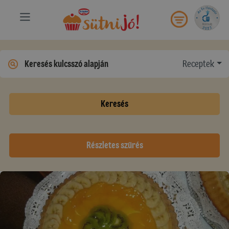
Receptek
Keresés
Részletes szűrés