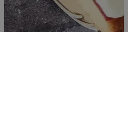
Túrós málnatorta
Több, mint 60 perc
7
Könnyen elkészíthető