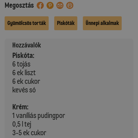
Megosztás
Gyümölcsös torták
Piskóták
Ünnepi alkalmak
Hozzávalók
Piskóta:
6 tojás
6 ek liszt
6 ek cukor
kevés só
Krém:
1 vaníliás pudingpor
0,5 l tej
3-5 ek cukor