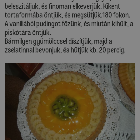
beleszitáljuk, és finoman elkeverjük. Kikent
tortaformába öntjük, és megsütjük.180 fokon.
A vaníliából pudingot főzünk, és miután kihűlt, a
piskótára öntjük.
Bármilyen gyümölccsel díszítjük, majd a
zselatinnal bevonjuk, és hűtjük kb. 20 percig.