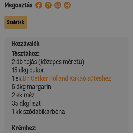
Megosztás
Szeletek
Hozzávalók
Tésztához:
2 db tojás (közepes méretű)
15 dkg cukor
1 ek
Dr. Oetker Holland Kakaó sütéshez
5 dkg margarin
2 ek méz
35 dkg liszt
1 kk szódabikarbóna
Krémhez: