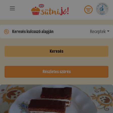
Receptek
Keresés
Részletes szűrés