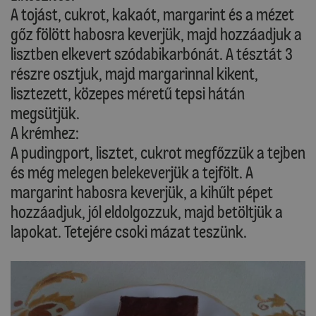
A tojást, cukrot, kakaót, margarint és a mézet
gőz fölött habosra keverjük, majd hozzáadjuk a
lisztben elkevert szódabikarbónát. A tésztát 3
részre osztjuk, majd margarinnal kikent,
lisztezett, közepes méretű tepsi hátán
megsütjük.
A krémhez:
A pudingport, lisztet, cukrot megfőzzük a tejben
és még melegen belekeverjük a tejfölt. A
margarint habosra keverjük, a kihűlt pépet
hozzáadjuk, jól eldolgozzuk, majd betöltjük a
lapokat. Tetejére csoki mázat teszünk.