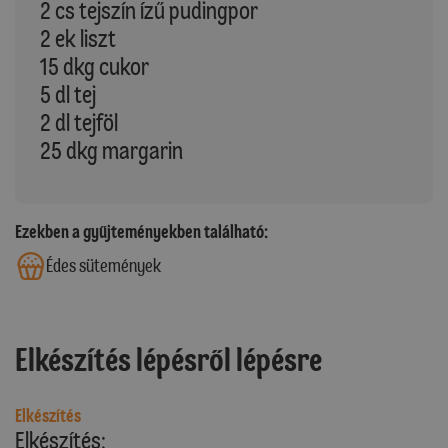
2 cs tejszín ízű pudingpor
2 ek liszt
15 dkg cukor
5 dl tej
2 dl tejföl
25 dkg margarin
Ezekben a gyűjteményekben található:
Édes sütemények
Elkészítés lépésről lépésre
Elkészítés
Elkészítés: