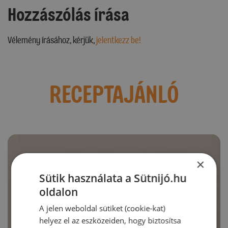
Hozzászólás írása
Vélemény írásához, kérjük,
jelentkezz be!
RECEPTAJÁNLÓ
×
Sütik használata a Sütnijó.hu
oldalon
A jelen weboldal sütiket (cookie-kat)
helyez el az eszközeiden, hogy biztosítsa