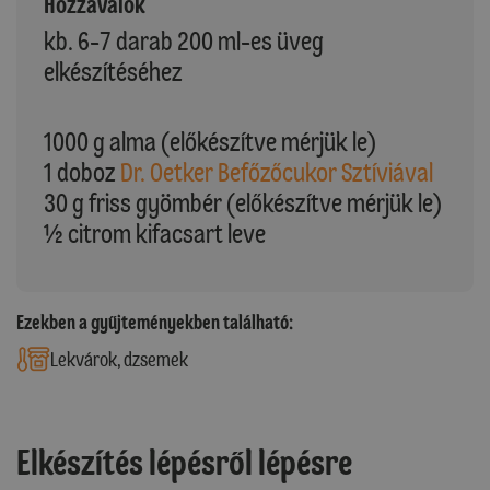
Hozzávalók
kb. 6-7 darab 200 ml-es üveg
elkészítéséhez
1000 g alma (előkészítve mérjük le)
1 doboz
Dr. Oetker Befőzőcukor Sztíviával
30 g friss gyömbér (előkészítve mérjük le)
½ citrom kifacsart leve
Ezekben a gyűjteményekben található:
Lekvárok, dzsemek
Elkészítés lépésről lépésre