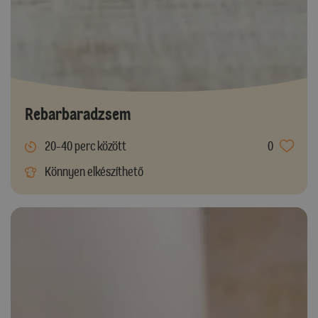
Rebarbaradzsem
20-40 perc között
0
Könnyen elkészíthető