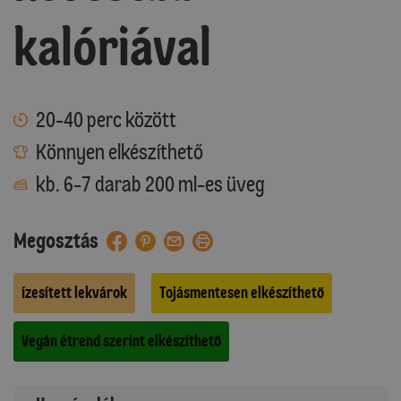
kalóriával
20-40 perc között
Könnyen elkészíthető
kb. 6-7 darab 200 ml-es üveg
Megosztás
Ízesített lekvárok
Tojásmentesen elkészíthető
Vegán étrend szerint elkészíthető