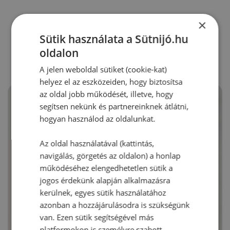
×
RECEPTAJÁNLÓ
Sütik használata a Sütnijó.hu
oldalon
A jelen weboldal sütiket (cookie-kat)
helyez el az eszközeiden, hogy biztosítsa
az oldal jobb működését, illetve, hogy
segítsen nekünk és partnereinknek átlátni,
hogyan használod az oldalunkat.
Az oldal használatával (kattintás,
navigálás, görgetés az oldalon) a honlap
működéséhez elengedhetetlen sütik a
jogos érdekünk alapján alkalmazásra
kerülnek, egyes sütik használatához
azonban a hozzájárulásodra is szükségünk
van. Ezen sütik segítségével más
platformokon is személyre szabott