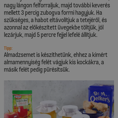
nagy lángon felforraljuk, majd további keverés
mellett 3 percig zubogva forrni hagyjuk. Ha
szükséges, a habot eltávolítjuk a tetejéről, és
azonnal az előkészített üvegekbe töltjük, jól
lezárjuk, majd 5 percre fejjel lefelé állítjuk.
Tipp:
Almadzsemet is készíthetünk, ehhez a kimért
almamennyiség felét vágjuk kis kockákra, a
másik felét pedig pürésítsük.