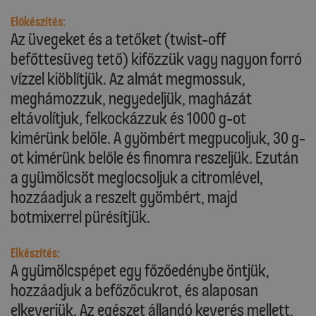
Előkészítés:
Az üvegeket és a tetőket (twist-off
befőttesüveg tető) kifőzzük vagy nagyon forró
vízzel kiöblítjük. Az almát megmossuk,
meghámozzuk, negyedeljük, magházát
eltávolítjuk, felkockázzuk és 1000 g-ot
kimérünk belőle. A gyömbért megpucoljuk, 30 g-
ot kimérünk belőle és finomra reszeljük. Ezután
a gyümölcsöt meglocsoljuk a citromlével,
hozzáadjuk a reszelt gyömbért, majd
botmixerrel pürésítjük.
Elkészítés:
A gyümölcspépet egy főzőedénybe öntjük,
hozzáadjuk a befőzőcukrot, és alaposan
elkeverjük. Az egészet állandó keverés mellett,