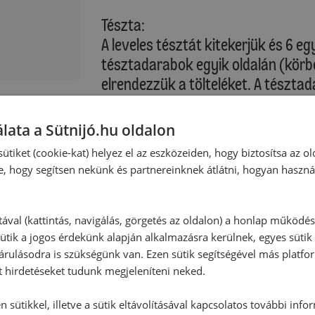
Tészta:
A leveles tésztát kitekerjük és 6 
tésztadarabok egyik oldalán (körb
elrendezzük a tölteléket. A tésztad
:
párhuzamosan a tésztát éles késsel 
megkenjük, és a beirdalt részt ráhaj
lata a Sütnijó.hu oldalon
villával jól összenyomkodjuk, majd a
ütiket (cookie-kat) helyez el az eszközeiden, hogy biztosítsa az ol
tojással, és a tepsibe helyezzük. A 
e, hogy segítsen nekünk és partnereinknek átlátni, hogyan haszná
és a gyros párnákat megsütjük.
Sütési idő: kb. 20-22 perc
tával (kattintás, navigálás, görgetés az oldalon) a honlap működé
ütik a jogos érdekünk alapján alkalmazásra kerülnek, egyes sütik
rulásodra is szükségünk van. Ezen sütik segítségével más platfo
Kérjük, vegye figyelembe saját sütő
t hirdetéseket tudunk megjeleníteni neked.
A gyros párnákat a tepsivel együtt
 sütikkel, illetve a sütik eltávolításával kapcsolatos további info