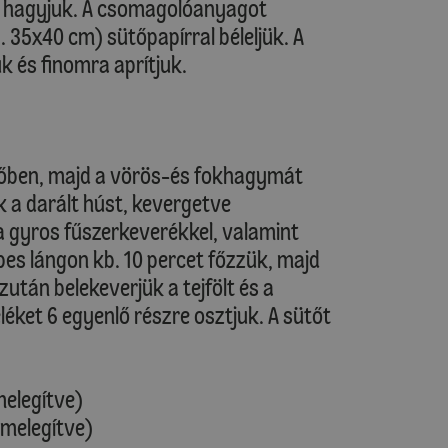
ni hagyjuk. A csomagolóanyagot
b. 35x40 cm) sütőpapírral béleljük. A
 és finomra aprítjuk.
nyőben, majd a vörös-és fokhagymát
 a darált húst, kevergetve
k a gyros fűszerkeverékkel, valamint
pes lángon kb. 10 percet főzzük, majd
zután belekeverjük a tejfölt és a
léket 6 egyenlő részre osztjuk. A sütőt
melegítve)
őmelegítve)