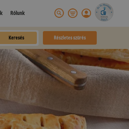
ek
Rólunk
Keresés
Részletes szűrés