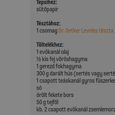
Tepsihez:
sütőpapír
Tésztához:
1 csomag
Dr. Oetker Leveles tészta
Töltelékhez:
1 evőkanál olaj
½ kis fej vöröshagyma
1 gerezd fokhagyma
300 g darált hús (sertés vagy ser
1 csapott teáskanál gyros fűszerk
só
őrölt fekete bors
50 g tejföl
kb. 2 csapott evőkanál zsemlemor