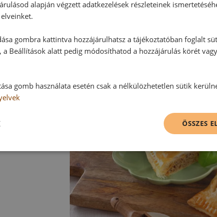
árulásod alapján végzett adatkezelések részleteinek ismertetéséh
Tippek:
elveinket.
A gyros párnák langyosan és kihűl
ása gombra kattintva hozzájárulhatsz a tájékoztatóban foglalt süt
Kínálhatunk a sós sütemény mellé t
 a Beállítások alatt pedig módosíthatod a hozzájárulás körét vag
tása gomb használata esetén csak a nélkülözhetetlen sütik kerüln
yelvek
K
ÖSSZES 