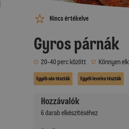
Nincs értékelve
Gyros párnák
20-40 perc között
Könnyen elk
Egyéb sós tészták
Egyéb leveles tészták
Hozzávalók
6 darab elkészítéséhez