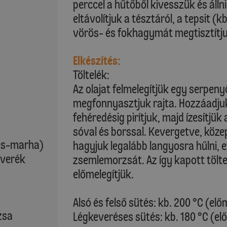
perccel a hűtőből kivesszük és áll
eltávolítjuk a tésztáról, a tepsit (k
vörös- és fokhagymát megtisztítjuk
Elkészítés:
Töltelék:
Az olajat felmelegítjük egy serpe
megfonnyasztjuk rajta. Hozzáadjuk
fehéredésig pirítjuk, majd ízesítjü
sóval és borssal. Kevergetve, köze
tés-marha)
hagyjuk legalább langyosra hűlni, e
everék
zsemlemorzsát. Az így kapott tölte
előmelegítjük.
Alsó és felső sütés: kb. 200 °C (elő
zsa
Légkeveréses sütés: kb. 180 °C (el