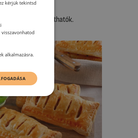
ez kérjük tekintsd
ve egyaránt fogyaszthatók.
i
zatzikit.
y visszavonhatod
ek alkalmazásra.
ELFOGADÁSA