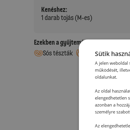
Kenéshez:
1 darab tojás (M-es)
Ezekben a gyűjteményekben található
Sós tészták
Leveles tészták
Sütik haszná
A jelen weboldal s
működését, illetv
oldalunkat.
Az oldal használa
elengedhetetlen s
azonban a hozzájá
személyre szabot
Az elengedhetetlen