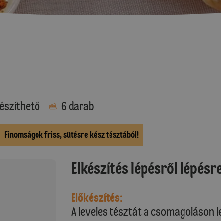
észíthető
6 darab
Finomságok friss, sütésre kész tésztából!
Elkészítés lépésről lépésr
Előkészítés:
A leveles tésztát a csomagoláson le