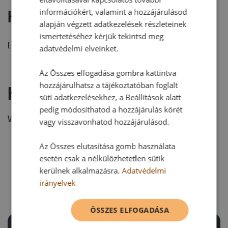
információkért, valamint a hozzájárulásod
Hozzászólások
alapján végzett adatkezelések részleteinek
ismertetéséhez kérjük tekintsd meg
Ehhez a recepthez még nem érkezett hozzászólás.
adatvédelmi elveinket.
Az Összes elfogadása gombra kattintva
hozzájárulhatsz a tájékoztatóban foglalt
Hozzászólás írása
süti adatkezelésekhez, a Beállítások alatt
pedig módosíthatod a hozzájárulás körét
Vélemény írásához, kérjük,
jelentkezz be!
vagy visszavonhatod hozzájárulásod.
Az Összes elutasítása gomb használata
esetén csak a nélkülözhetetlen sütik
RECEPTAJÁNLÓ
kerülnek alkalmazásra.
Adatvédelmi
irányelvek
ÖSSZES ELFOGADÁSA