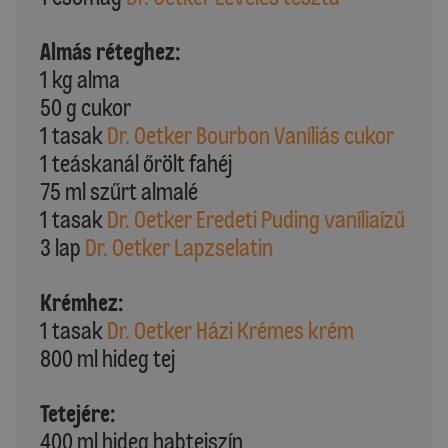
Almás réteghez:
1 kg alma
50 g cukor
1 tasak
Dr. Oetker Bourbon Vaníliás cukor
1 teáskanál őrölt fahéj
75 ml szűrt almalé
1 tasak
Dr. Oetker Eredeti Puding vaníliaízű
3 lap
Dr. Oetker Lapzselatin
Krémhez:
1 tasak
Dr. Oetker Házi Krémes krém
800 ml hideg tej
Tetejére:
400 ml hideg habtejszín