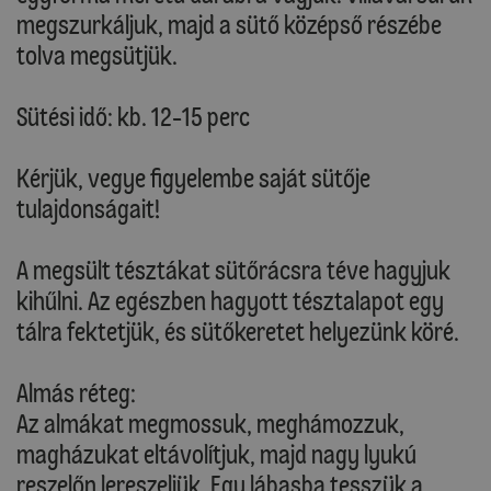
megszurkáljuk, majd a sütő középső részébe
tolva megsütjük.
Sütési idő: kb. 12-15 perc
Kérjük, vegye figyelembe saját sütője
tulajdonságait!
A megsült tésztákat sütőrácsra téve hagyjuk
kihűlni. Az egészben hagyott tésztalapot egy
tálra fektetjük, és sütőkeretet helyezünk köré.
Almás réteg:
Az almákat megmossuk, meghámozzuk,
magházukat eltávolítjuk, majd nagy lyukú
reszelőn lereszeljük. Egy lábasba tesszük a