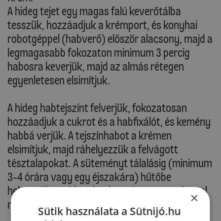
A hideg tejet egy magas falú keverőtálba
tesszük, hozzáadjuk a krémport, és konyhai
robotgéppel (habverő) először alacsony, majd a
legmagasabb fokozaton minimum 3 percig
habosra keverjük, majd az almás rétegen
egyenletesen elsimítjuk.
A hideg habtejszínt felverjük, fokozatosan
hozzáadjuk a cukrot és a habfixálót, és kemény
habbá verjük. A tejszínhabot a krémen
elsimítjuk, majd ráhelyezzük a felvágott
tésztalapokat. A süteményt tálalásig (minimum
3-4 órára vagy egy éjszakára) hűtőbe
helyezzük, majd szeletekre vágva, porcukorral
×
meghintve kínáljuk.
Sütik használata a Sütnijó.hu