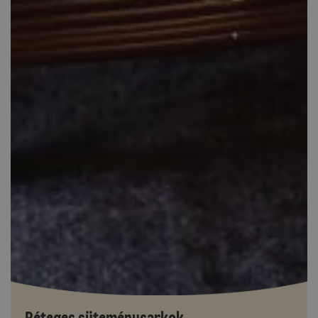
Réteges süteménysarkok