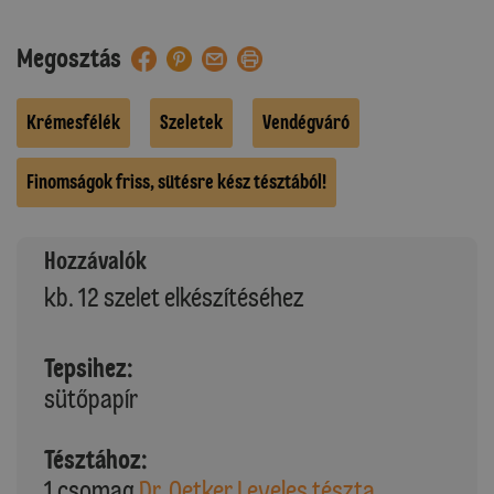
Megosztás
Krémesfélék
Szeletek
Vendégváró
Finomságok friss, sütésre kész tésztából!
Hozzávalók
kb. 12 szelet elkészítéséhez
Tepsihez:
sütőpapír
Tésztához:
1 csomag
Dr. Oetker Leveles tészta