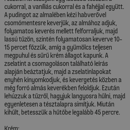
cukorral, a vaníliás cukorral és a fahéjjal együtt.
A pudingot az almalében kézi habverővel
csomómentesre keverjük, az almához adjuk,
folyamatos keverés mellett felforraljuk, majd
lassú tűzön, szintén folyamatosan keverve 10-
15 percet főzzük, amíg a gyümölcs teljesen
megpuhul és sűrű krém állagot kapunk. A
zselatint a csomagoláson található leírás
alapján beáztatjuk, majd a zselatinlapokat
enyhén kinyomkodjuk, és kevergetés közben a
még forró almás keverékben feloldjuk. Ezután
lehúzzuk a tűzről, hagyjuk langyosra hűlni, majd
egyenletesen a tésztalapra simítjuk. Miután
kihűlt, betesszük a hűtőbe legalább 45 percre.
Krém: