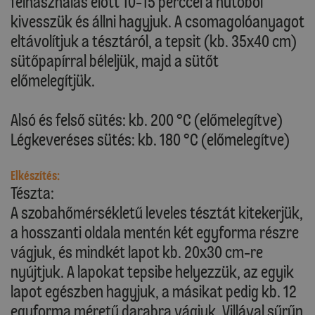
felhasználás előtt 10-15 perccel a hűtőből
kivesszük és állni hagyjuk. A csomagolóanyagot
eltávolítjuk a tésztáról, a tepsit (kb. 35x40 cm)
sütőpapírral béleljük, majd a sütőt
előmelegítjük.
Alsó és felső sütés: kb. 200 °C (előmelegítve)
Légkeveréses sütés: kb. 180 °C (előmelegítve)
Elkészítés:
Tészta:
A szobahőmérsékletű leveles tésztát kitekerjük,
a hosszanti oldala mentén két egyforma részre
vágjuk, és mindkét lapot kb. 20x30 cm-re
nyújtjuk. A lapokat tepsibe helyezzük, az egyik
lapot egészben hagyjuk, a másikat pedig kb. 12
egyforma méretű darabra vágjuk. Villával sűrűn