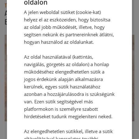
oldalon
Tipp:
Az almás réteget elkészíthetjük Dr. Oetker
A jelen weboldal sütiket (cookie-kat)
helyez el az eszközeiden, hogy biztosítsa
Bourbon vaníliás Prémium Pudinggal is.
az oldal jobb működését, illetve, hogy
segítsen nekünk és partnereinknek átlátni,
hogyan használod az oldalunkat.
Az oldal használatával (kattintás,
navigálás, görgetés az oldalon) a honlap
működéséhez elengedhetetlen sütik a
jogos érdekünk alapján alkalmazásra
kerülnek, egyes sütik használatához
azonban a hozzájárulásodra is szükségünk
van. Ezen sütik segítségével más
platformokon is személyre szabott
hirdetéseket tudunk megjeleníteni neked.
Az elengedhetetlen sütikkel, illetve a sütik
eltávolításával kapcsolatos további