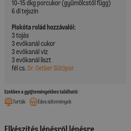
10-15 dkg porcukor (gyümölcstől függ)
6 dl tejszín
Piskóta rolád hozzávalói:
3 tojás
3 evőkanál cukor
3 evőkanál víz
3 evőkanál liszt
fél cs.
Dr. Oetker Sütőpor
Ezekben a gyűjteményekben található:
Torták
Édes sütemények
Elkészítés lépésről lépésre