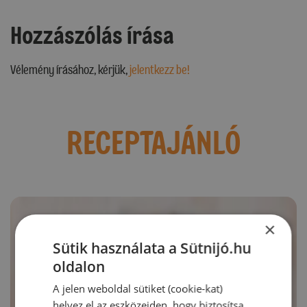
Hozzászólás írása
Vélemény írásához, kérjük,
jelentkezz be!
RECEPTAJÁNLÓ
×
Sütik használata a Sütnijó.hu
oldalon
A jelen weboldal sütiket (cookie-kat)
helyez el az eszközeiden, hogy biztosítsa