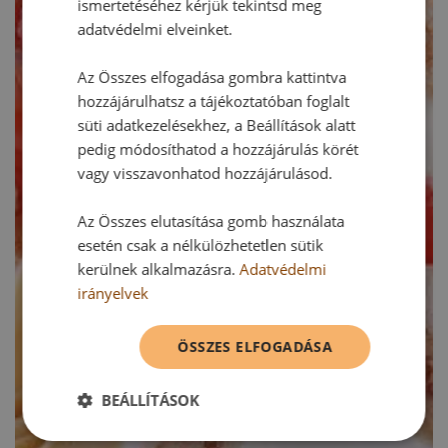
ismertetéséhez kérjük tekintsd meg
adatvédelmi elveinket.
Az Összes elfogadása gombra kattintva
hozzájárulhatsz a tájékoztatóban foglalt
süti adatkezelésekhez, a Beállítások alatt
pedig módosíthatod a hozzájárulás körét
vagy visszavonhatod hozzájárulásod.
Az Összes elutasítása gomb használata
esetén csak a nélkülözhetetlen sütik
kerülnek alkalmazásra.
Adatvédelmi
irányelvek
ÖSSZES ELFOGADÁSA
BEÁLLÍTÁSOK