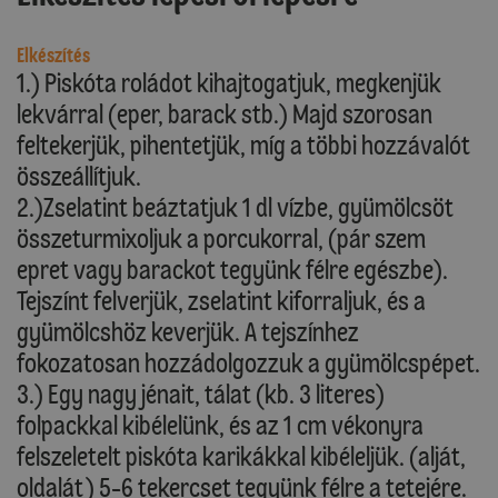
Elkészítés
1.) Piskóta roládot kihajtogatjuk, megkenjük
lekvárral (eper, barack stb.) Majd szorosan
feltekerjük, pihentetjük, míg a többi hozzávalót
összeállítjuk.
2.)Zselatint beáztatjuk 1 dl vízbe, gyümölcsöt
összeturmixoljuk a porcukorral, (pár szem
epret vagy barackot tegyünk félre egészbe).
Tejszínt felverjük, zselatint kiforraljuk, és a
gyümölcshöz keverjük. A tejszínhez
fokozatosan hozzádolgozzuk a gyümölcspépet.
3.) Egy nagy jénait, tálat (kb. 3 literes)
folpackkal kibélelünk, és az 1 cm vékonyra
felszeletelt piskóta karikákkal kibéleljük. (alját,
oldalát) 5-6 tekercset tegyünk félre a tetejére.