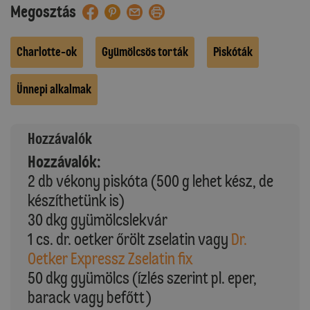
Megosztás
Charlotte-ok
Gyümölcsös torták
Piskóták
Ünnepi alkalmak
Hozzávalók
Hozzávalók:
2 db vékony piskóta (500 g lehet kész, de
készíthetünk is)
30 dkg gyümölcslekvár
1 cs. dr. oetker őrölt zselatin vagy
Dr.
Oetker Expressz Zselatin fix
50 dkg gyümölcs (ízlés szerint pl. eper,
barack vagy befőtt)