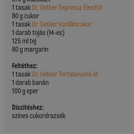
1 tasak
Dr. Oetker Expressz Élesztő
80 g cukor
1 tasak
Dr. Oetker Vanillincukor
1 darab tojás (M-es)
125 ml tej
80 g margarin
Feltéthez:
1 tasak
Dr. Oetker Tortabevonó ét
1 darab banán
100 g eper
Díszítéshez:
színes cukordrazsék