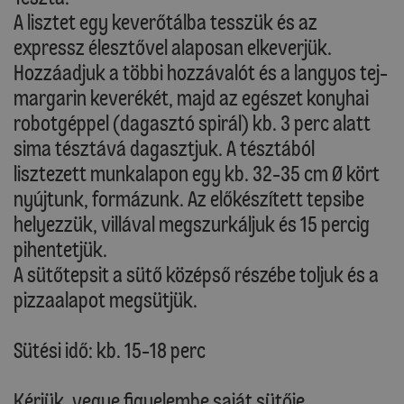
A lisztet egy keverőtálba tesszük és az
expressz élesztővel alaposan elkeverjük.
Hozzáadjuk a többi hozzávalót és a langyos tej-
margarin keverékét, majd az egészet konyhai
robotgéppel (dagasztó spirál) kb. 3 perc alatt
sima tésztává dagasztjuk. A tésztából
lisztezett munkalapon egy kb. 32-35 cm Ø kört
nyújtunk, formázunk. Az előkészített tepsibe
helyezzük, villával megszurkáljuk és 15 percig
pihentetjük.
A sütőtepsit a sütő középső részébe toljuk és a
pizzaalapot megsütjük.
Sütési idő: kb. 15-18 perc
Kérjük, vegye figyelembe saját sütője