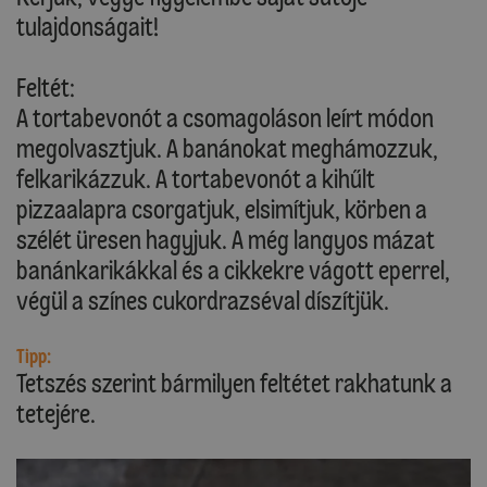
tulajdonságait!
Feltét:
A tortabevonót a csomagoláson leírt módon
megolvasztjuk. A banánokat meghámozzuk,
felkarikázzuk. A tortabevonót a kihűlt
pizzaalapra csorgatjuk, elsimítjuk, körben a
szélét üresen hagyjuk. A még langyos mázat
banánkarikákkal és a cikkekre vágott eperrel,
végül a színes cukordrazséval díszítjük.
Tipp:
Tetszés szerint bármilyen feltétet rakhatunk a
tetejére.