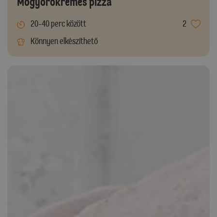
Mogyorókrémes pizza
20-40 perc között
2
Könnyen elkészíthető