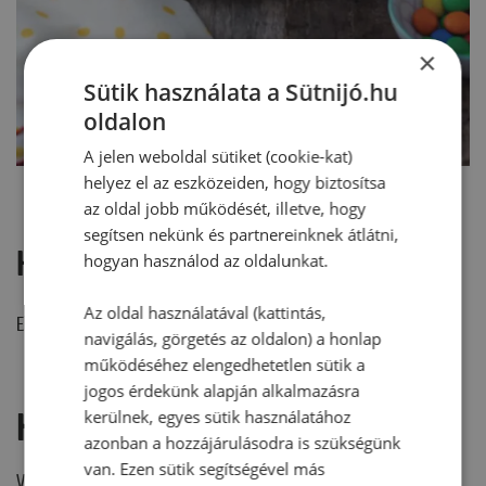
×
Sütik használata a Sütnijó.hu
oldalon
A jelen weboldal sütiket (cookie-kat)
helyez el az eszközeiden, hogy biztosítsa
az oldal jobb működését, illetve, hogy
segítsen nekünk és partnereinknek átlátni,
Hozzászólások
hogyan használod az oldalunkat.
Az oldal használatával (kattintás,
Ehhez a recepthez még nem érkezett hozzászólás.
navigálás, görgetés az oldalon) a honlap
működéséhez elengedhetetlen sütik a
jogos érdekünk alapján alkalmazásra
Hozzászólás írása
kerülnek, egyes sütik használatához
azonban a hozzájárulásodra is szükségünk
van. Ezen sütik segítségével más
Vélemény írásához, kérjük,
jelentkezz be!