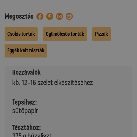
Megosztás
Csokis torták
Gyümölcsös torták
Pizzák
Egyéb kelt tészták
Hozzávalók
kb. 12-16 szelet elkészítéséhez
Tepsihez:
sütőpapír
Tésztához:
375 g búzaliszt