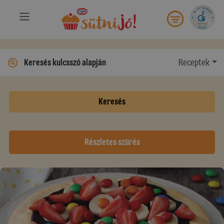
Receptek
Keresés
Részletes szűrés