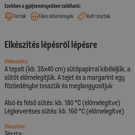
Ezekben a gyűjteményekben található:
Torták
Édes sütemények
Kelt tészták
Elkészítés lépésről lépésre
Előkészítés:
A tepsit (kb. 35x40 cm) sütőpapírral kibéleljük, a
sütőt előmelegítjük. A tejet és a margarint egy
főzőedénybe tesszük és meglangyosítjuk
Alsó és felső sütés: kb. 180 °C (előmelegítve)
Légkeveréses sütés: kb. 160 °C (előmelegítve)
Elkészítés:
Tészta: