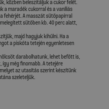
k, közben beleszitáljuk a cukor felét.
k a maradék cukorral és a vaníliás
a fehérjét. A masszát sütőpapírral
őmelegített sütőben kb. 40 perc alatt,
szítjük, majd hagyjuk kihűlni. Ha a
dingot a piskóta tetején egyenletesen
ölcsöt darabolhatunk, lehet befőtt is,
, így még finomabb. A tetejére
elyet az utasítás szerint készítünk
utána szeleteljük.