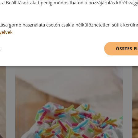
 a Beállítások alatt pedig módosíthatod a hozzájárulás körét vag
tása gomb használata esetén csak a nélkülözhetetlen sütik kerüln
yelvek
K
ÖSSZES 