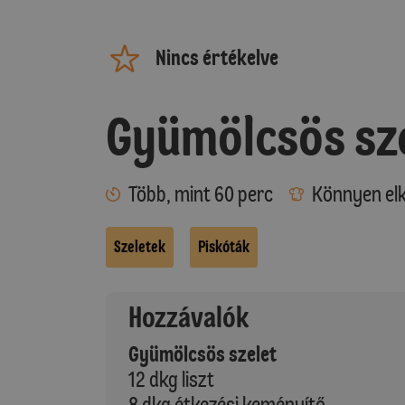
Nincs értékelve
Gyümölcsös sz
Több, mint 60 perc
Könnyen elk
Szeletek
Piskóták
Hozzávalók
Gyümölcsös szelet
12 dkg liszt
8 dkg étkezési keményítő