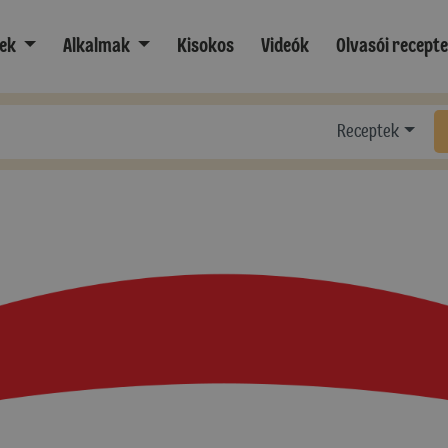
ek
Alkalmak
Kisokos
Videók
Olvasói recept
Receptek