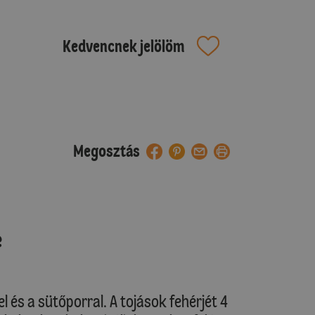
Kedvencnek jelölöm
Megosztás
e
el és a sütőporral. A tojások fehérjét 4