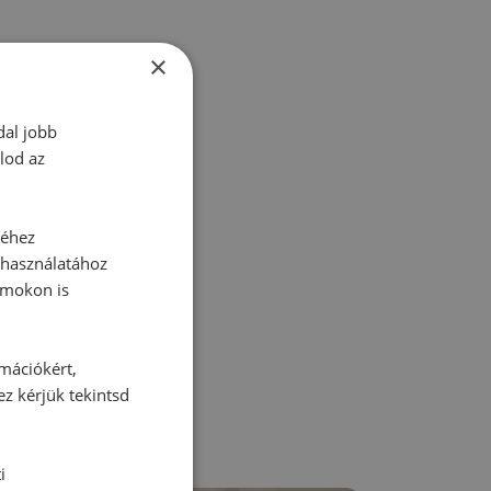
×
tt hozzászólás.
dal jobb
lod az
séhez
 használatához
zz be!
rmokon is
rmációkért,
ez kérjük tekintsd
i