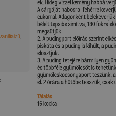
ek. Hideg vízzel kemény habbá verjü
A sárgáját habosra-fehérre keverjü
cukorral. Adagonként belekeverjük 
bélelt tepsibe simítva, 180 fokra el
megsütjük.
vaníliaízű
,
2. A pudingport előírás szerint elké
piskóta és a puding is kihűlt, a pu
elosztjuk.
3. A puding tetejére bármilyen gyüm
és többféle gyümölcsöt is tehetünk
gyümölcskocsonyaport teszünk, am
:
el. 2 órára a hűtőbe tesszük, csak 
Tálalás
16 kocka