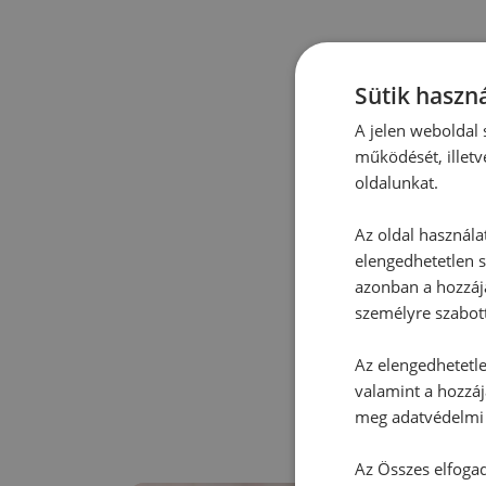
Sütik haszná
A jelen weboldal s
működését, illetv
oldalunkat.
Az oldal használa
elengedhetetlen s
azonban a hozzájá
személyre szabot
Az elengedhetetlen
valamint a hozzáj
meg adatvédelmi 
Az Összes elfogad