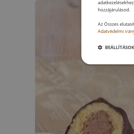
adatkezelésekhez,
hozzájárulásod.
Az Összes elutasí
Adatvédelmi irán
BEÁLLÍTÁSO