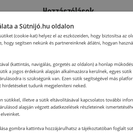
Hozzászólások
lata a Sütnijó.hu oldalon
Ehhez a recepthez még nem érkeze
ütiket (cookie-kat) helyez el az eszközeiden, hogy biztosítsa az ol
e, hogy segítsen nekünk és partnereinknek átlátni, hogyan haszná
Hozzászólás írása
tával (kattintás, navigálás, görgetés az oldalon) a honlap működé
ütik a jogos érdekünk alapján alkalmazásra kerülnek, egyes sütik
Vélemény írásához, kérjük,
jelentke
rulásodra is szükségünk van. Ezen sütik segítségével más platfo
t hirdetéseket tudunk megjeleníteni neked.
 sütikkel, illetve a sütik eltávolításával kapcsolatos további info
RECEPTAJÁNLÓ
árulásod alapján végzett adatkezelések részleteinek ismertetéséh
elveinket.
ása gombra kattintva hozzájárulhatsz a tájékoztatóban foglalt süt