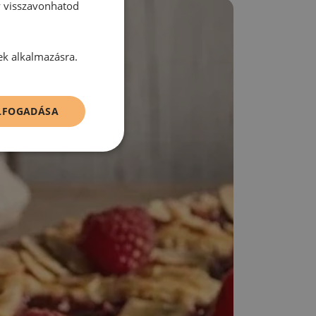
y visszavonhatod
ek alkalmazásra.
ELFOGADÁSA